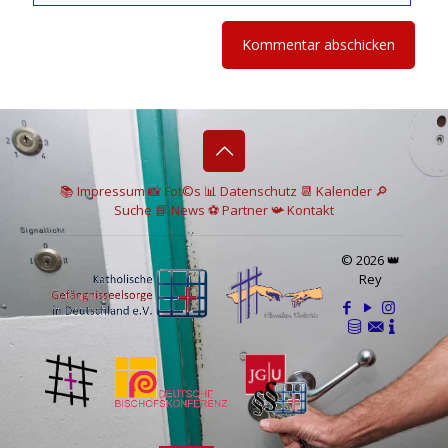
📚 I
mpressum
📸
Fot©s
📊
Datenschutz
📆 Kalender
🔎
Suche
📘 News
⚽
Partner
📯
Kontakt
© 2026 👑
Rey