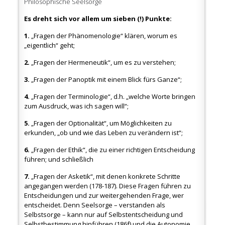
Philosophische Seelsorge
Es dreht sich vor allem um sieben (!) Punkte:
1.
„Fragen der Phänomenologie“ klären, worum es
„eigentlich“ geht;
2.
„Fragen der Hermeneutik“, um es zu verstehen;
3.
„Fragen der Panoptik mit einem Blick fürs Ganze“;
4.
„Fragen der Terminologie“, d.h. „welche Worte bringen
zum Ausdruck, was ich sagen will“;
5.
„Fragen der Optionalität“, um Möglichkeiten zu
erkunden, „ob und wie das Leben zu verändern ist“;
6.
„Fragen der Ethik“, die zu einer richtigen Entscheidung
führen; und schließlich
7.
„Fragen der Asketik“, mit denen konkrete Schritte
angegangen werden (178-187). Diese Fragen führen zu
Entscheidungen und zur weitergehenden Frage, wer
entscheidet. Denn Seelsorge – verstanden als
Selbstsorge – kann nur auf Selbstentscheidung und
Selbstbestimmung hinführen (186f) und die Autonomie