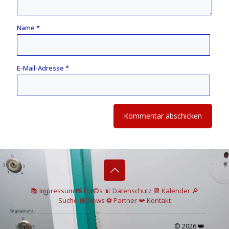
Name
*
E-Mail-Adresse
*
📚 I
mpressum
📸
Fot©s
📊
Datenschutz
📆 Kalender
🔎
Suche
📘 News
⚽
Partner
📯
Kontakt
© 2026 👑