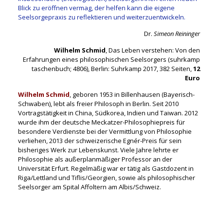
Blick zu eröffnen vermag, der helfen kann die eigene
Seelsorgepraxis zu reflektieren und weiterzuentwickeln.
Dr.
Simeon Reininger
Wilhelm Schmid
, Das Leben verstehen: Von den
Erfahrungen eines philosophischen Seelsorgers (suhrkamp
taschenbuch; 4806), Berlin: Suhrkamp 2017, 382 Seiten,
12
Euro
Wilhelm Schmid
, geboren 1953 in Billenhausen (Bayerisch-
Schwaben), lebt als freier Philosoph in Berlin. Seit 2010
Vortragstätigkeit in China, Südkorea, Indien und Taiwan. 2012
wurde ihm der deutsche Meckatzer-Philosophiepreis für
besondere Verdienste bei der Vermittlung von Philosophie
verliehen, 2013 der schweizerische Egnér-Preis für sein
bisheriges Werk zur Lebenskunst. Viele Jahre lehrte er
Philosophie als außerplanmäßiger Professor an der
Universität Erfurt. Regelmäßig war er tätig als Gastdozent in
Riga/Lettland und Tiflis/Georgien, sowie als philosophischer
Seelsorger am Spital Affoltern am Albis/Schweiz.