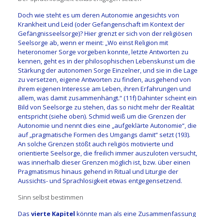
Doch wie steht es um deren Autonomie angesichts von
Krankheit und Leid (oder Gefangenschaft im Kontext der
Gefängnisseelsorge)? Hier grenzt er sich von der religiösen
Seelsorge ab, wenn er meint: „Wo einst Religion mit
heteronomer Sorge vorgeben konnte, letzte Antworten zu
kennen, geht es in der philosophischen Lebenskunst um die
Stärkung der autonomen Sorge Einzelner, und sie in die Lage
zu versetzen, eigene Antworten zu finden, ausgehend von
ihrem eigenen Interesse am Leben, ihren Erfahrungen und
allem, was damit zusammenhängt.“ (11f) Dahinter scheint ein
Bild von Seelsorge zu stehen, das so nicht mehr der Realität
entspricht (siehe oben). Schmid weiß um die Grenzen der
Autonomie und nennt dies eine „aufgeklärte Autonomie“, die
auf „pragmatische Formen des Umgangs damit“ setzt (193).
An solche Grenzen stößt auch religiös motivierte und
orientierte Seelsorge, die freilich immer auszuloten versucht,
was innerhalb dieser Grenzen möglich ist, bzw. über einen
Pragmatismus hinaus gehend in Ritual und Liturgie der
Aussichts- und Sprachlosigkeit etwas entgegensetzend.
Sinn selbst bestimmen
Das
vierte Kapitel
könnte man als eine Zusammenfassung