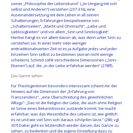
seiner „Philosophie der Lebenskunst“ („im Umgang mit sich
selbst und Anderen“) verstehen (237-316), eine
Auseinandersetzung mit dem Leben in all seinen
Schattierungen, Erfahrungen beispielsweise von
„Schattenseiten“, „Macht und Ohnmacht“, „Liebe und
Lieblosigkeiten“ und vor allem „Sinn und Sinnlosigkeit“.
Hierbei hängt es vor allem davon ab, was denn unter Sinn zu
verstehen sei. In einer mehr oder weniger
enttraditionalisierten Zeit ist es ja Aufgabe jedes und jeder
Einzelnen Sinn selbst zu bestimmen (woran nicht wenige
scheitern). Schmid zählt verschiedene Dimensionen („Sinn-
Ebenen“) auf, die „in der Liebe erfahrbar werden“ (278ff).
Das Ganze sehen
Für TheologenInnen besonders interessant scheint mir der
Hinweis auf die Dimension der „Erfahrung von
Transzendenz“, „eine Überschreitung des gewöhnlichen
Alltags“: „Das ist die Religion der Liebe, die auch ohne Religion
im Sinne eines Bekenntnisses zustande kommt. Sie macht
erfahrbar, was das Wesentliche des Lebens ist, wie göttlich
es ist und wie viel Sinn sich daraus schöpfen lässt.“ (280; vgl.
307) Dabei geht es letztendlich wieder darum, das Ganze zu
sehen, zu bedenken und die eigene Einstellung dazu zu