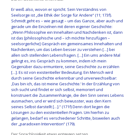
Er weiß also, wovon er spricht. Sein Verständnis von
Seelsorge ist „die Ethik der Sorge für Andere“ (11; 173f).
Schmidt geht es – wie gesagt – um das Ganze, aber auch und
gerade um die Einzelnen mit deren eigener Geschichte:
„Wenn Philosophie ein Innehalten und Nachdenken ist, dann
ist das [philosophische und – ich möchte hinzufügen –
seelsorgerliche] Gespräch ein gemeinsames Innehalten und
Nachdenken, um das Leben besser zu verstehen […] bei
allen sich stellenden Lebensfragen. […] Ein ums andere Mal
gelingt es, ins Gespräch zu kommen, indem ich mein
Gegenüber dazu ermuntere, seine Geschichte zu erzählen
[…]. Es ist von existentieller Bedeutung. Ein Mensch wird
durch seine Geschichte erkennbar und unverwechselbar:
‚Das bin ich, das ist meine Geschichte.‘ In der Erzählung von
sich sucht und findet er sich selbst, memoriert und
konstruiert die Zusammenhänge, die den Sinn seines Lebens
ausmachen, und er wird sich bewusster, was den Kern
seines Selbst darstellt […].“ (171f) Denn dort liegen die
Lösungen zu den existentiellen Fragen. Um hierhin zu
gelangen, bedarf es verschiedener Schritte, bisweilen auch
der „paradoxen Intervention“ (179).
Der Sprachlosigkeit etwas entgegen setzen