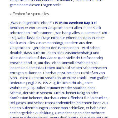
gemeinsam diesen Fragen stellt…
Offenheit für Spirituelles
„Was ist eigentlich Leben?“ (15-85) Im
zweiten Kapitel
berichtet er von seinen Gesprächen mit allen in der Klinik
arbeitenden Professionen: „Wie hängt alles zusammen?“ (86-
160) Dabei lässt die Frage nicht nur erkennen, dass in einer
Klinik wohl alles zusammenhängt, sondern aus den
Gesprächen – gerade mit den PatientInnen – wird schon
deutlich, dass auch im Leben alles zusammenhängt und
allein der Blick auf das Ganze (und vielleicht Umfassende)
entscheidend ist, um das Leben sinnvoll erscheinen zu
lassen und damit das Leben auch auf seinen Schattenseiten
ertragen zu können. Überhaupt ist ihm das Erschließen von
Sinn – nicht zuletzt im Anschluss an Viktor Frankl – von großer
Bedeutung (vgl. 215; 195-210), freilich nicht als „letzte
Wahrheit“ (207). Dabei ist immer wieder spürbar, dass
Schmid, der sich in seinem Buch zu keiner Religion oder
Konfession bekennt, durchaus eine Offenheit für Spirituelles,
Religiöses und selbst Transzendentielles erkennen lässt. Aus
seinen Aufzeichnungen könnte man schließen, er habe eine
seelsorgerliche Ausbildung, zumindest einen oder mehrere
Kurse in nichtdirektiver Gesprächsführung, er müsste mit Carl