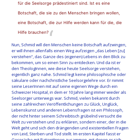
für die Seelsorge prädestiniert sind. Ist es eine
Botschaft, die sie zu den Menschen bringen wollen,
eine Botschaft, die zur Hilfe werden kann für die, die
Hilfe brauchen?
Nun, Schmid will den Menschen keine Botschaft aufzwingen,
er will ihnen allenfalls einen Weg aufzeigen „das Leben [zu]
verstehen“, das Ganze des (eigenen) Lebens in den Blick zu
bekommen, um so einen Sinn zu entdecken. Und da ist er
den TheologInnen, wie diese heute Seelsorge verstehen,
eigentlich ganz nahe. Schmid legt keine philosophische oder
säkulare oder nachchristliche Seelsorgelehre vor. Er nimmt
seine LeserInnen mit auf seine eigenen Wege durch ein
Schweizer Hospital, in dem er 10 Jahre lang immer wieder als
Seelsorger unterwegs war. Schmid, vielen bekannt durch
seine zahlreichen Veröffentlichungen zu Glück, Unglück,
Lebenskunst und anderen Lebensfragen ist ein Philosoph,
der nicht hinter seinem Schreibtisch grübelnd versucht die
Welt zu verstehen und zu erklären, sondern einer, der in die
Welt geht und sich den drängenden und existentiellen Fragen
von Leid, Sterben und Tod stellt. Im ersten Kapitel fasst er
Gespräche mit PatientInnen zusammen, mit denen er sich