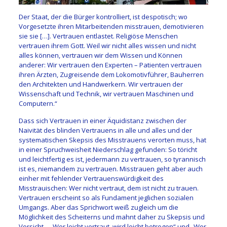
Der Staat, der die Bürger kontrolliert, ist despotisch; wo
Vorgesetzte ihren Mitarbeitenden misstrauen, demotivieren
sie sie […]. Vertrauen entlastet. Religiöse Menschen
vertrauen ihrem Gott. Weil wir nicht alles wissen und nicht
alles können, vertrauen wir dem Wissen und Können
anderer: Wir vertrauen den Experten – Patienten vertrauen
ihren Ärzten, Zugreisende dem Lokomotivführer, Bauherren
den Architekten und Handwerkern. Wir vertrauen der
Wissenschaft und Technik, wir vertrauen Maschinen und
Computern.“
Dass sich Vertrauen in einer Äquidistanz zwischen der
Naivität des blinden Vertrauens in alle und alles und der
systematischen Skepsis des Misstrauens verorten muss, hat
in einer Spruchweisheit Niederschlag gefunden: So töricht
und leichtfertig es ist, jedermann zu vertrauen, so tyrannisch
ist es, niemandem zu vertrauen. Misstrauen geht aber auch
einher mit fehlender Vertrauenswürdigkeit des
Misstrauischen: Wer nicht vertraut, dem ist nicht zu trauen.
Vertrauen erscheint so als Fundament jeglichen sozialen
Umgangs. Aber das Sprichwort weiß zugleich um die
Möglichkeit des Scheiterns und mahnt daher zu Skepsis und
Vorsicht – „Wer leicht vertraut, wird leicht betrogen“ und „Wer