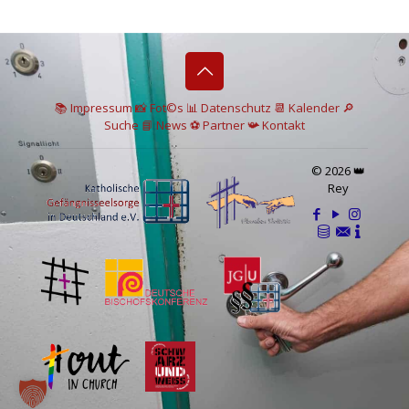
📚 I
mpressum
📸
Fot©s
📊
Datenschutz
📆 Kalender
🔎
Suche
📘 News
⚽
Partner
📯
Kontakt
© 2026 👑
Rey