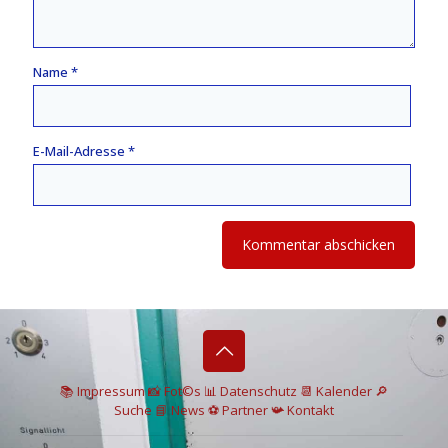
Name
*
E-Mail-Adresse
*
📚 I
mpressum
📸
Fot©s
📊
Datenschutz
📆 Kalender
🔎
Suche
📘 News
⚽
Partner
📯
Kontakt