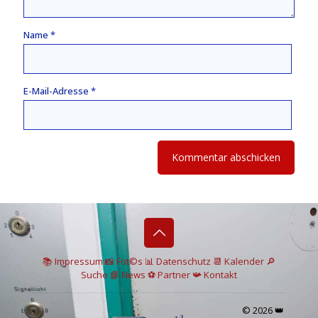
Name
*
E-Mail-Adresse
*
📚 I
mpressum
📸
Fot©s
📊
Datenschutz
📆 Kalender
🔎
Suche
📘 News
⚽
Partner
📯
Kontakt
© 2026 👑