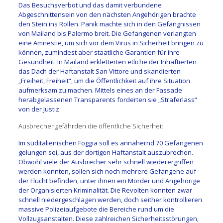
Das Besuchsverbot und das damit verbundene
Abgeschnittensein von den nächsten Angehörigen brachte
den Stein ins Rollen. Panik machte sich in den Gefängnissen
von Mailand bis Palermo breit. Die Gefangenen verlangten
eine Amnestie, um sich vor dem Virus in Sicherheit bringen zu
können, zumindest aber staatliche Garantien für ihre
Gesundheit. In Mailand erkletterten etliche der Inhaftierten
das Dach der Haftanstalt San Vittore und skandierten
„Freiheit, Freiheit“, um die Öffentlichkeit auf ihre Situation
aufmerksam zu machen. Mittels eines an der Fassade
herabgelassenen Transparents forderten sie „Straferlass“
von der Justiz.
Ausbrecher gefährden die öffentliche Sicherheit
Im süditalienischen Foggia soll es annähernd 70 Gefangenen
gelungen sei, aus der dortigen Haftanstalt auszubrechen.
Obwohl viele der Ausbrecher sehr schnell wiederergriffen
werden konnten, sollen sich noch mehrere Gefangene auf
der Flucht befinden, unter ihnen ein Mörder und Angehörige
der Organisierten Kriminalität. Die Revolten konnten zwar
schnell niedergeschlagen werden, doch seither kontrollieren
massive Polizeiaufgebote die Bereiche rund um die
Vollzugsanstalten. Diese zahlreichen Sicherheitsstörungen,