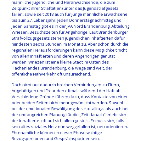
männliche Jugendliche und Heranwachsende, die zum
Zeitpunkt ihrer Straftat(en) unter das Jugendstrafgesetz
fallen, sowie seit 2018 auch für junge männliche Erwachsene
bis zum 27. Lebensjahr. Jeden Donnerstagnachmittag und
jeden Samstag gibt es in der JVA Nord Brandenburg, Abteilung
Wriezen, Besuchszeiten für Angehörige. Laut Brandenburger
Strafvollzugsgesetz stehen jugendlichen Inhaftierten dafür
mindesten sechs Stunden im Monat zu. Aber schon durch die
regionalen Herausforderungen kann diese Möglichkeit nicht
von allen Inhaftierten und deren Angehörigen genutzt
werden. Wriezen ist eine kleine Stadt im Osten des
Flächenlandes Brandenburg, die Wege sind weit, der
öffentliche Nahverkehr oft unzureichend.
Doch nicht nur dadurch brechen Verbindungen zu Eltern,
Angehörigen und Freunden oftmals während der Haft ab.
Verschiedene Gründe führen dazu, dass Kontakte von einer
oder beiden Seiten nicht mehr gewünscht werden. Sowohl
bei der emotionalen Bewältigung des Haftalltags als auch bei
der umfangreichen Planung für die „Zeit danach“ erlebt sich
der Inhaftierte oft auf sich allein gestellt. Er muss sich, falls
sein altes soziales Netz nun weggefallen ist, neu orientieren.
Ehrenamtliche können in dieser Phase wichtige
Bezugspersonen und Gesprächspartner sein.