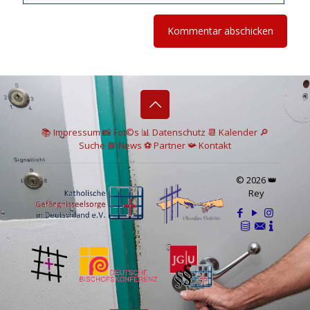
📚 I
mpressum
📸
Fot©s
📊
Datenschutz
📆 Kalender
🔎
Suche
📘 News
⚽
Partner
📯
Kontakt
© 2026 👑
Rey