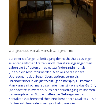
Wertgeschätzt, weil als Mensch wahrgenommen
Bei einer Gefangenenbefragung der Hochschule Esslingen
zu ehrenamtlichen Freizeit- und Unterstützungsangeboten
gaben die Befragten an, es gut zu finden, nicht nur als
„Knacki“ eingestuft zu werden. Man würde die innere
Überzeugung des Gegenübers spüren, gerne als
Ehrenamtlicher in die Justizvollzugsanstalt (JVA) zu kommen.
Man kann einfach mal so sein wie man ist – ohne das Gefühl,
„beobachtet“ zu werden. Auch bei der Befragung im Rahmen
der europäischen Studie maßen die Gefangenen den
Kontakten zu Ehrenamtlichen eine besondere Qualität zu: Sie
fühlten sich besonders wertgeschätzt, weil die