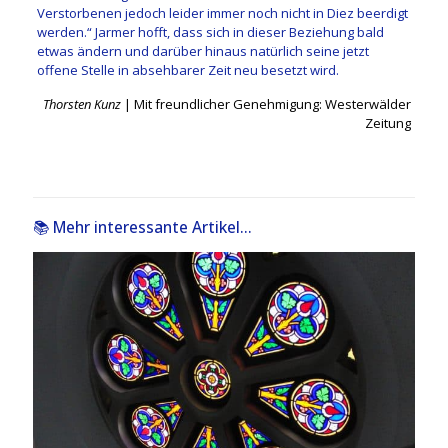
Verstorbenen jedoch leider immer noch nicht in Diez beerdigt
werden.“ Jarmer hofft, dass sich in dieser Beziehung bald
etwas ändern und darüber hinaus natürlich seine jetzt
offene Stelle in absehbarer Zeit neu besetzt wird.
Thorsten Kunz
| Mit freundlicher Genehmigung: Westerwälder
Zeitung
📚 Mehr interessante Artikel...