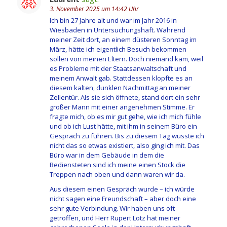
3. November 2025 um 14:42 Uhr
Ich bin 27 Jahre alt und war im Jahr 2016 in
Wiesbaden in Untersuchungshaft. Während
meiner Zeit dort, an einem düsteren Sonntag im
März, hätte ich eigentlich Besuch bekommen
sollen von meinen Eltern. Doch niemand kam, weil
es Probleme mit der Staatsanwaltschaft und
meinem Anwalt gab. Stattdessen klopfte es an
diesem kalten, dunklen Nachmittag an meiner
Zellentür. Als sie sich öffnete, stand dort ein sehr
großer Mann mit einer angenehmen Stimme. Er
fragte mich, ob es mir gut gehe, wie ich mich fühle
und ob ich Lust hätte, mit ihm in seinem Büro ein
Gespräch zu führen. Bis zu diesem Tag wusste ich
nicht das so etwas existiert, also ging ich mit. Das
Büro war in dem Gebäude in dem die
Bediensteten sind ich meine einen Stock die
Treppen nach oben und dann waren wir da.
Aus diesem einen Gespräch wurde – ich würde
nicht sagen eine Freundschaft – aber doch eine
sehr gute Verbindung. Wir haben uns oft
getroffen, und Herr Rupert Lotz hat meiner