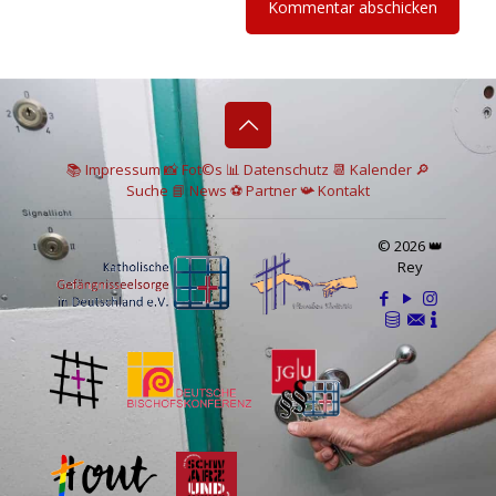
📚 I
mpressum
📸
Fot©s
📊
Datenschutz
📆 Kalender
🔎
Suche
📘 News
⚽
Partner
📯
Kontakt
© 2026 👑
Rey