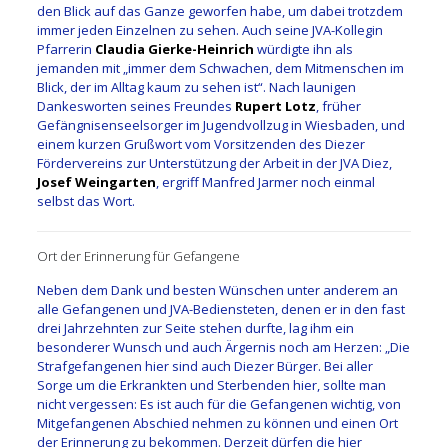
den Blick auf das Ganze geworfen habe, um dabei trotzdem
immer jeden Einzelnen zu sehen. Auch seine JVA-Kollegin
Pfarrerin
Claudia Gierke-Heinrich
würdigte ihn als
jemanden mit „immer dem Schwachen, dem Mitmenschen im
Blick, der im Alltag kaum zu sehen ist“. Nach launigen
Dankesworten seines Freundes
Rupert Lotz
, früher
Gefängnisenseelsorger im Jugendvollzug in Wiesbaden, und
einem kurzen Grußwort vom Vorsitzenden des Diezer
Fördervereins zur Unterstützung der Arbeit in der JVA Diez,
Josef Weingarten
, ergriff Manfred Jarmer noch einmal
selbst das Wort.
Ort der Erinnerung für Gefangene
Neben dem Dank und besten Wünschen unter anderem an
alle Gefangenen und JVA-Bediensteten, denen er in den fast
drei Jahrzehnten zur Seite stehen durfte, lag ihm ein
besonderer Wunsch und auch Ärgernis noch am Herzen: „Die
Strafgefangenen hier sind auch Diezer Bürger. Bei aller
Sorge um die Erkrankten und Sterbenden hier, sollte man
nicht vergessen: Es ist auch für die Gefangenen wichtig, von
Mitgefangenen Abschied nehmen zu können und einen Ort
der Erinnerung zu bekommen. Derzeit dürfen die hier