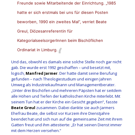
Freunde sowie Mitarbeitende der Einrichtung. „1985
hatte er sich erstmals bei uns für diesen Posten
beworben, 1990 ein zweites Mal“, verriet Beate
Greul, Diözesanreferentin für
KategorialseelsorgerInnen beim Bischöflichen
Ordinariat in Limburg.
Und das, obwohl es damals eine solche Stelle noch gar nicht
gab. Die wurde erst 1992 geschaffen – und besetzt mit,
logisch,
Manfred Jarmer
. Der hatte damit seine Berufung
gefunden – nach Theologiestudium und einigen Jahren
Umweg als Industriekaufmann und Managementberater.
„Unter drei Bischöfen und mehreren Päpsten hat er seitdem
alle Höhen und Tiefen der katholischen Kirche miterlebt. Mit
seinem Tun hat er der Kirche ein Gesicht gegeben“, fasste
Beate Greul
zusammen. Dabei dankte sie auch Jarmers
Ehefrau Beate, die selbst vor Kurzem ihre Dienstjahre
beendet hat und sich nun auf die gemeinsame Zeit mit ihrem
Gatten freut und ihm attestierte: „Er hat seinen Dienst immer
mit dem Herzen versehen.“