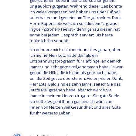
gebrochenen Seele in der Untersuchungshaft
unglaublich gutgetan. Während dieser Zeit konnte
ich vieles vergessen. Wir haben uns über Fußball
unterhalten und gemeinsam Tee getrunken. Dank
Herrn Rupert Lotz weiß ich seit diesem Tag, was
Ingwer-Zitronen-Tee ist – denn genau diesen hat
er mir bei jedem Gespräch serviert. Bis heute
trinke ich ihn sehr oft.
Ich erinnere mich nicht mehr an alles genau, aber
ich meine, Herr Lotz hatte damals ein
Entspannungsprogramm für Häftlinge, an dem ich
immer und sehr gerne teilgenommen habe. Es war
genau die Hilfe, die ich damals gebraucht habe,
um die Zeit gut zu überstehen. Vielen, vielen Dank,
Herr Lotz! Bald sind es zehn Jahre, seit ich Sie das
letzte Mal gesehen habe, aber ich werde Sie
immer in meinem Herzen tragen – Sie gute Seele.
Ich hoffe, es geht Ihnen gut, und ich wünsche
Ihnen von Herzen viel Gesundheit und alles Gute
für Ihr weiteres Leben.