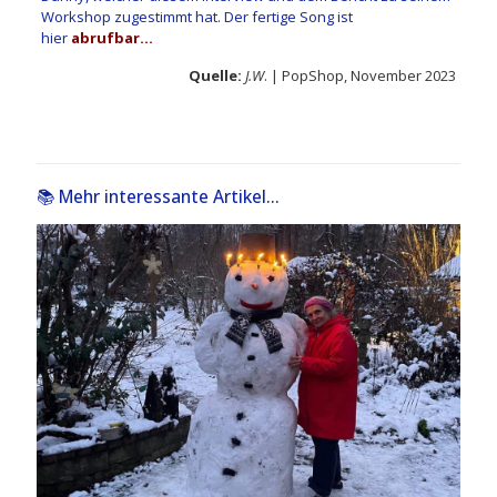
Workshop zugestimmt hat. Der fertige Song ist
hier
abrufbar…
Quelle:
J.W
. | PopShop, November 2023
📚 Mehr interessante Artikel...