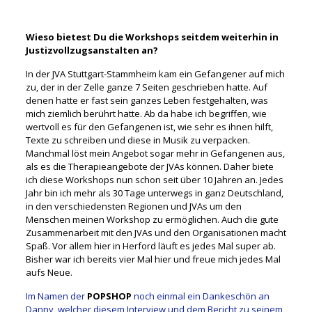
.
Wieso bietest Du die Workshops seitdem weiterhin in
Justizvollzugsanstalten an?
In der JVA Stuttgart-Stammheim kam ein Gefangener auf mich
zu, der in der Zelle ganze 7 Seiten geschrieben hatte. Auf
denen hatte er fast sein ganzes Leben festgehalten, was
mich ziemlich berührt hatte. Ab da habe ich begriffen, wie
wertvoll es für den Gefangenen ist, wie sehr es ihnen hilft,
Texte zu schreiben und diese in Musik zu verpacken.
Manchmal löst mein Angebot sogar mehr in Gefangenen aus,
als es die Therapieangebote der JVAs können. Daher biete
ich diese Workshops nun schon seit über 10 Jahren an. Jedes
Jahr bin ich mehr als 30 Tage unterwegs in ganz Deutschland,
in den verschiedensten Regionen und JVAs um den
Menschen meinen Workshop zu ermöglichen. Auch die gute
Zusammenarbeit mit den JVAs und den Organisationen macht
Spaß. Vor allem hier in Herford läuft es jedes Mal super ab.
Bisher war ich bereits vier Mal hier und freue mich jedes Mal
aufs Neue.
Im Namen der
POPSHOP
noch einmal ein Dankeschön an
Danny, welcher diesem Interview und dem Bericht zu seinem