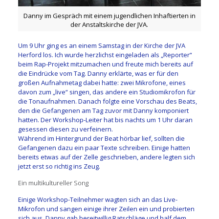
Danny im Gespräch mit einem jugendlichen Inhaftierten in
der Anstaltskirche der JVA.
Um 9 Uhr ging es an einem Samstag in der Kirche der JVA
Herford los. Ich wurde herzlichst eingeladen als „Reporter“
beim Rap-Projekt mitzumachen und freute mich bereits auf
die Eindrücke vom Tag. Danny erklärte, was er für den
großen Aufnahmetag dabei hatte: zwei Mikrofone, eines
davon zum „live“ singen, das andere ein Studiomikrofon für
die Tonaufnahmen. Danach folgte eine Vorschau des Beats,
den die Gefangenen am Tag zuvor mit Danny komponiert
hatten. Der Workshop-Leiter hat bis nachts um 1 Uhr daran
gesessen diesen zu verfeinern.
Während im Hintergrund der Beat hörbar lief, sollten die
Gefangenen dazu ein paar Texte schreiben. Einige hatten
bereits etwas auf der Zelle geschrieben, andere legten sich
jetzt erst so richtig ins Zeug.
Ein multikultureller Song
Einige Workshop-Teilnehmer wagten sich an das Live-
Mikrofon und sangen einige ihrer Zeilen ein und probierten
sich aus. Danny gab bereitwillig Ratschläge und half dem