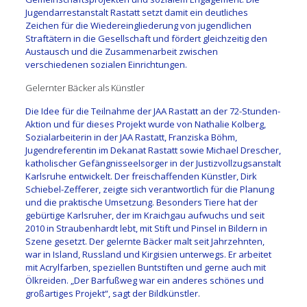
Jugendarrestanstalt Rastatt setzt damit ein deutliches
Zeichen für die Wiedereingliederung von jugendlichen
Straftätern in die Gesellschaft und fördert gleichzeitig den
Austausch und die Zusammenarbeit zwischen
verschiedenen sozialen Einrichtungen.
Gelernter Bäcker als Künstler
Die Idee für die Teilnahme der JAA Rastatt an der 72-Stunden-
Aktion und für dieses Projekt wurde von Nathalie Kolberg,
Sozialarbeiterin in der JAA Rastatt, Franziska Böhm,
Jugendreferentin im Dekanat Rastatt sowie Michael Drescher,
katholischer Gefängnisseelsorger in der Justizvollzugsanstalt
Karlsruhe entwickelt. Der freischaffenden Künstler, Dirk
Schiebel-Zefferer, zeigte sich verantwortlich für die Planung
und die praktische Umsetzung. Besonders Tiere hat der
gebürtige Karlsruher, der im Kraichgau aufwuchs und seit
2010 in Straubenhardt lebt, mit Stift und Pinsel in Bildern in
Szene gesetzt. Der gelernte Bäcker malt seit Jahrzehnten,
war in Island, Russland und Kirgisien unterwegs. Er arbeitet
mit Acrylfarben, speziellen Buntstiften und gerne auch mit
Ölkreiden. „Der Barfußweg war ein anderes schönes und
großartiges Projekt“, sagt der Bildkünstler.