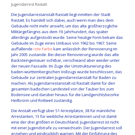
Jugendarrest Rastatt
Die Jugendarrestanstalt Rastatt liegt inmitten der Stadt
Rastatt. Es handelt sich dabei, auch wenn man dies dem
Gebäude nicht mehr ansieht, um das alte großherzogliche
Militärgefängnis aus dem 19. Jahrhundert, das später
allerdings aufgestockt wurde. Seine heutige Form bekam das
Gebäude im Zuge eines Umbaus von 1962 bis 1967. Seine
auffallende
rote Farbe
kam anlässlich der Renovierung im
Jahr 2005 zustande. Bei dieser Renovierung wurde das alte
Backsteingemäuer sichtbar, verschwand aber wieder unter
der neuen Fassade. Im Zuge der Umstrukturierung des
baden-württembergischen Vollzugs wurde beschlossen, das
Gebäude zur zentralen Jugendarrestanstalt für Baden zu
machen. Als Jugendarrestanstalt ist Rastatt damit für den
gesamten badischen Landesteil von der Tauber bis zum
Bodensee und darüber hinaus für die Landgerichtsbezirke
Heilbronn und Rottweil zuständig.
Die Anstalt verfügt über 51 Arrestplätze, 38 für männliche
Arrestanten, 13 für weibliche Arrestantinnen und ist damit
eine der drei größten in Deutschland. Jugendarrest ist nicht
mit einer Jugendstrafe zu verwechseln. Der Jugendarrest soll
erziehen und eindrücklich warnen. Mit der Einführung des