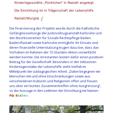
Kindertagesstätte „Pünktchen“ in Rastatt angelegt.
Die Einrichtung ist in Trägerschaft der Lebenshilfe
Rastatt/Murgtal.
Die Finanzierung des Projekts wurde durch die Katholische
Gefängnisseelsorge der Justizvollzugsanstalt Karlsruhe und
den Bezirksvereinen für Soziale Rechtspflege Baden-
Baden/Rastatt sowie Karlsruhe ermöglicht. Ihr Einsatz und
deren finanzielle Unterstützung trugen dazu bei, dass das
Vorhaben im Rahmen der 72-Stunden-Aktion verwirklicht
werden konnte. Die Arrestanten leisten dafür einen positiven
Beitrag für die Gesellschaft. Besonders in der inkluisiven
Kindertagesstätte der Lebenshilfe steht Vielfalt im
Mittelpunkt der pädagogischen Arbeit. „Dabei begegnen wir
Menschen mit und ohne Einschränkungen sowie aus
verschiedenen Kulturen und Religionen offen und freuen
uns über ein buntes Zusammentreffen ohne Ausgrenzung“,
so die Aussage in den Leitlinien der Einrichtung mit Namen
P
ü
n
k
t
c
h
e
n
.