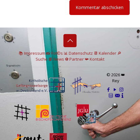
📚 I
mpressum
📸
Fot©s
📊
Datenschutz
📆 Kalender
🔎
Suche
📘 News
⚽
Partner
📯
Kontakt
© 2026 👑
Rey