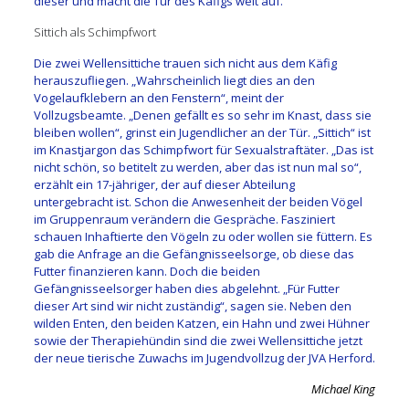
dieser und macht die Tür des Käfigs weit auf.
Sittich als Schimpfwort
Die zwei Wellensittiche trauen sich nicht aus dem Käfig
herauszufliegen. „Wahrscheinlich liegt dies an den
Vogelaufklebern an den Fenstern“, meint der
Vollzugsbeamte. „Denen gefällt es so sehr im Knast, dass sie
bleiben wollen“, grinst ein Jugendlicher an der Tür. „Sittich“ ist
im Knastjargon das Schimpfwort für Sexualstraftäter. „Das ist
nicht schön, so betitelt zu werden, aber das ist nun mal so“,
erzählt ein 17-jähriger, der auf dieser Abteilung
untergebracht ist. Schon die Anwesenheit der beiden Vögel
im Gruppenraum verändern die Gespräche. Fasziniert
schauen Inhaftierte den Vögeln zu oder wollen sie füttern. Es
gab die Anfrage an die Gefängnisseelsorge, ob diese das
Futter finanzieren kann. Doch die beiden
Gefängnisseelsorger haben dies abgelehnt. „Für Futter
dieser Art sind wir nicht zuständig“, sagen sie. Neben den
wilden Enten, den beiden Katzen, ein Hahn und zwei Hühner
sowie der Therapiehündin sind die zwei Wellensittiche jetzt
der neue tierische Zuwachs im Jugendvollzug der JVA Herford.
Michael King