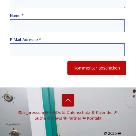
Name
*
E-Mail-Adresse
*
📚 I
mpressum
📸
Fot©s
📊
Datenschutz
📆 Kalender
🔎
Suche
📘 News
⚽
Partner
📯
Kontakt
© 2026 👑