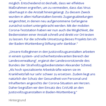
möglich. Entscheidend ist deshalb, dass wir effektive
Maßnahmen ergreifen, um zu vermeiden, dass das Virus
überhaupt in die Anstalt hineingelangt. Zu diesem Zweck
wurden in allen Haftanstalten bereits Zugangsabteilungen
eingerichtet, in denen neu aufgenommene Gefangene
zunächst isoliert untergebracht werden. Mit der mobilen
Corona-Teststation haben wir nun auch die Möglichkeit, die
Bediensteten einer Anstalt schnell und direkt vor Ort testen
zu lassen. Für die schnelle Umsetzung dieses Projekts bin ich
der Baden-Württemberg Stiftung sehr dankbar.“
„Unsere KollegInnen in den Justizvollzugsanstalten arbeiten
in einem system- und sicherheitsrelevanten Bereich der
Landesverwaltung“, ergänzt der Landesvorsitzende des
Bundes der Strafvollzugsbediensteten Alexander Schmid.
„Als hoch spezialisierte Arbeitskräfte wären sie im
Krankheitsfall nur sehr schwer zu ersetzen. Zudem liegt uns
natürlich der Schutz der Gesundheit von Personal und
Inhaftierten angesichts der Corona-Situation am Herzen.
Daher begrüßen wir den Einsatz des CoVLAB an den
Justizvollzugsanstalten in Baden-Württemberg.“
Hintergrund