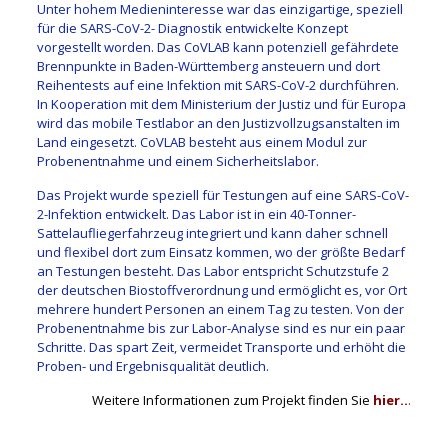
Unter hohem Medieninteresse war das einzigartige, speziell
für die SARS-CoV-2- Diagnostik entwickelte Konzept
vorgestellt worden. Das CoVLAB kann potenziell gefährdete
Brennpunkte in Baden-Württemberg ansteuern und dort
Reihentests auf eine Infektion mit SARS-CoV-2 durchführen.
In Kooperation mit dem Ministerium der Justiz und für Europa
wird das mobile Testlabor an den Justizvollzugsanstalten im
Land eingesetzt. CoVLAB besteht aus einem Modul zur
Probenentnahme und einem Sicherheitslabor.
Das Projekt wurde speziell für Testungen auf eine SARS-CoV-
2-Infektion entwickelt. Das Labor ist in ein 40-Tonner-
Sattelaufliegerfahrzeug integriert und kann daher schnell
und flexibel dort zum Einsatz kommen, wo der größte Bedarf
an Testungen besteht. Das Labor entspricht Schutzstufe 2
der deutschen Biostoffverordnung und ermöglicht es, vor Ort
mehrere hundert Personen an einem Tag zu testen. Von der
Probenentnahme bis zur Labor-Analyse sind es nur ein paar
Schritte. Das spart Zeit, vermeidet Transporte und erhöht die
Proben- und Ergebnisqualität deutlich.
Weitere Informationen zum Projekt finden Sie
hier..
.