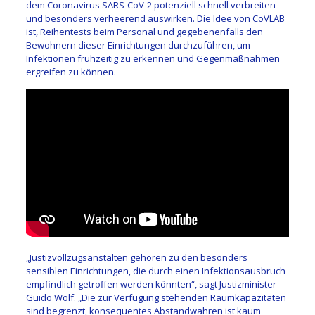
dem Coronavirus SARS-CoV-2 potenziell schnell verbreiten
und besonders verheerend auswirken. Die Idee von CoVLAB
ist, Reihentests beim Personal und gegebenenfalls den
Bewohnern dieser Einrichtungen durchzuführen, um
Infektionen frühzeitig zu erkennen und Gegenmaßnahmen
ergreifen zu können.
„Justizvollzugsanstalten gehören zu den besonders
sensiblen Einrichtungen, die durch einen Infektionsausbruch
empfindlich getroffen werden könnten“, sagt Justizminister
Guido Wolf. „Die zur Verfügung stehenden Raumkapazitäten
sind begrenzt, konsequentes Abstandwahren ist kaum