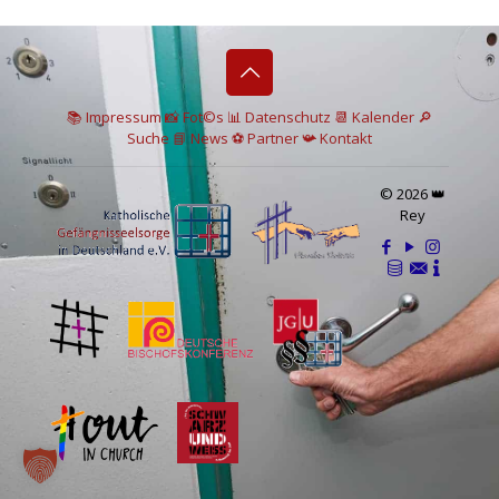
📚 I
mpressum
📸
Fot©s
📊
Datenschutz
📆 Kalender
🔎
Suche
📘 News
⚽
Partner
📯
Kontakt
© 2026 👑
Rey