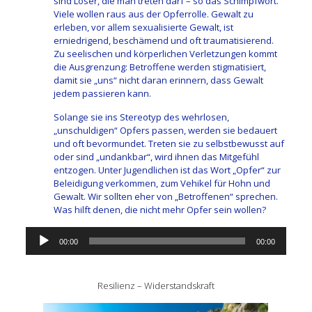
sind Loser, die man treten darf – so das Schimpfwort.
Viele wollen raus aus der Opferrolle. Gewalt zu
erleben, vor allem sexualisierte Gewalt, ist
erniedrigend, beschämend und oft traumatisierend.
Zu seelischen und körperlichen Verletzungen kommt
die Ausgrenzung: Betroffene werden stigmatisiert,
damit sie „uns“ nicht daran erinnern, dass Gewalt
jedem passieren kann.
Solange sie ins Stereotyp des wehrlosen,
„unschuldigen“ Opfers passen, werden sie bedauert
und oft bevormundet. Treten sie zu selbstbewusst auf
oder sind „undankbar“, wird ihnen das Mitgefühl
entzogen. Unter Jugendlichen ist das Wort „Opfer“ zur
Beleidigung verkommen, zum Vehikel für Hohn und
Gewalt. Wir sollten eher von „Betroffenen“ sprechen.
Was hilft denen, die nicht mehr Opfer sein wollen?
Audio-
00:00
00:00
Player
Resilienz – Widerstandskraft