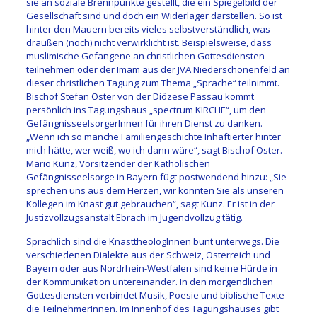
sie an soziale Brennpunkte gestellt, die ein Spiegelbild der
Gesellschaft sind und doch ein Widerlager darstellen. So ist
hinter den Mauern bereits vieles selbstverständlich, was
draußen (noch) nicht verwirklicht ist. Beispielsweise, dass
muslimische Gefangene an christlichen Gottesdiensten
teilnehmen oder der Imam aus der JVA Niederschönenfeld an
dieser christlichen Tagung zum Thema „Sprache“ teilnimmt.
Bischof Stefan Oster von der Diözese Passau kommt
persönlich ins Tagungshaus „spectrum KIRCHE“, um den
GefängnisseelsorgerInnen für ihren Dienst zu danken.
„Wenn ich so manche Familiengeschichte Inhaftierter hinter
mich hätte, wer weiß, wo ich dann wäre“, sagt Bischof Oster.
Mario Kunz, Vorsitzender der Katholischen
Gefängnisseelsorge in Bayern fügt postwendend hinzu: „Sie
sprechen uns aus dem Herzen, wir könnten Sie als unseren
Kollegen im Knast gut gebrauchen“, sagt Kunz. Er ist in der
Justizvollzugsanstalt Ebrach im Jugendvollzug tätig.
Sprachlich sind die KnasttheologInnen bunt unterwegs. Die
verschiedenen Dialekte aus der Schweiz, Österreich und
Bayern oder aus Nordrhein-Westfalen sind keine Hürde in
der Kommunikation untereinander. In den morgendlichen
Gottesdiensten verbindet Musik, Poesie und biblische Texte
die TeilnehmerInnen. Im Innenhof des Tagungshauses gibt