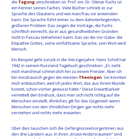
die
Tagung
umschrieben ist. Prof. em. Dr. Ottmar Fuchs ist
ein Kenner seines Faches. Viele Bücher schrieb er zur
Sprache des Glaubens und wie man/frau sie anwenden
kann. Die Sprache führt immer zu dem dahinterliegenden,
größeren Problem. Das zeigen die Vorträge, die Fuchs
schriftlich einreicht, da er aus gesundheitlichen Gründen
nicht in Passau teilnehmen kann. Das sei die Vor-Gabe: die
Empathie Gottes, seine einfühlsame Sprache, sein Wort wird
Mensch.
Ein Beispiel geht zurück in die Vierzigerjahre. Hans Scholl hat
1942 in seinem Russland-Tagebuch geschrieben: „Es zieht
mich manchmal schmerzlich hin zu einem Priester. Aber ich
bin misstrauisch gegen die meisten
Theologen
. Sie könnten
mich enttäuschen, weil ich jedes Wort, das aus ihrem Munde
kommt, schon vorher gewusst hätte.“ Diese Erwartbarkeit
vermittelt den Eindruck, dass man sich nicht richtig auf die
Menschen einstellt. Ähnliches gilt für das Gegenteil: wenn
Menschen von den christlichen Dingen gar nichts mehr
verstehen und nichts mehr erwarten.
Über dies tauschen sich die GefängnisseelsorgerInnen aus
den drei Ländern aus. In ihren „Knast-Andersräumen“ sind