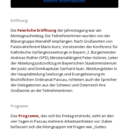
Weitere Informationen
Eröffnung
Die
Feierliche Eröffnung
der Jahrestagung war am
Montagnachmittag. Die TeilnehmerInnen wurden von der
Bläsergruppe Mariahilf empfangen. Nach Grußworten von
Pastoralreferent Mario Kunz, Vorsitzender der Konferenz für
Katholische Gefängnisseelsorge in Bayern, 2. Bürgermeister
Andreas Rother (SPD), Ministerialdirigent Peter Holzner, Leiter
der Abteilung Justizvollzug im Bayerischen Staatsministerium
der Justiz und Domkapitular Gerhard Auer, Abteilungsleiter in
der Hauptabteilung Seelsorge und Evangelisierung im
Bischöflichen Ordinariat Passau, richteten auch die Sprecher
der Delegationen aus der Schweiz und Österreich ihre
Grußworte an die TeilnehmerInnen.
Programm
Das
Programm
,
das sich
bis Freitag
erstreckt, sieht
an den
vier Tagen
in Passau mehrere
Arb
eitseinheiten vor. Dabei
befass
en sich die Kleingruppen mit Fragen wie „Gottes