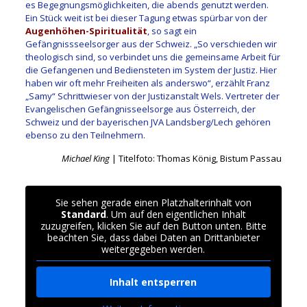
es Begegnungsmöglichkeiten, die abends genutzt werden.
Ein Stück weit ist bei dieser Tagung etwas spürbar von der
Augenhöhen-Spiritualität
, so sagt ein
Gefängnissseelsorger aus der Schweiz. „So verschieden wir
theologisch sind, so verbindet uns die gemeinsame Arbeit für
die Gefangenen und Bediensteten im System der Justiz. Hier
haben wir oft mehr Freiheiten als anderswo“, erzählt Franz
„Samy“ Schrittwieser von der Justizanstalt Wels. Vertreter der
Evangelischen Gefängnisseelsorge aus Österreich, der
Schweiz und der bayerischen JVA Landsberg/Lech gehören
ebenso zu den Teilnehmern.
Michael King
| Titelfoto: Thomas König, Bistum Passau
Sie sehen gerade einen Platzhalterinhalt von
Standard
. Um auf den eigentlichen Inhalt
zuzugreifen, klicken Sie auf den Button unten. Bitte
beachten Sie, dass dabei Daten an Drittanbieter
weitergegeben werden.
Inhalt entsperren