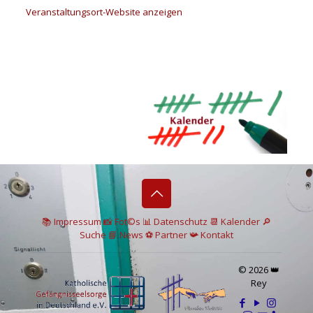
Veranstaltungsort-Website anzeigen
📚 I
mpressum
📸
Fot©s
📊
Datenschutz
📆 Kalender
🔎
Suche
📘 News
⚽
Partner
📯
Kontakt
© 2026 👑
Rey