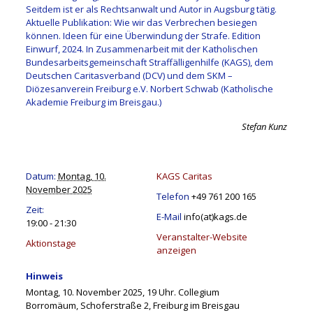
Seitdem ist er als Rechtsanwalt und Autor in Augsburg tätig.
Aktuelle Publikation: Wie wir das Verbrechen besiegen
können. Ideen für eine Überwindung der Strafe. Edition
Einwurf, 2024. In Zusammenarbeit mit der Katholischen
Bundesarbeitsgemeinschaft Straffälligenhilfe (KAGS), dem
Deutschen Caritasverband (DCV) und dem SKM –
Diözesanverein Freiburg e.V. Norbert Schwab (Katholische
Akademie Freiburg im Breisgau.)
Stefan Kunz
Datum:
Montag, 10.
KAGS Caritas
November 2025
Telefon
+49 761 200 165
Zeit:
E-Mail
info(at)kags.de
19:00 - 21:30
Veranstalter-Website
Aktionstage
anzeigen
Hinweis
Montag, 10. November 2025, 19 Uhr. Collegium
Borromäum, Schoferstraße 2, Freiburg im Breisgau