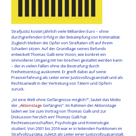
Strafjustiz kostet jährlich viele Milliarden Euro – ohne
durchgreifenden Erfolg in der Bekämpfung von Kriminalität.
Zugleich bleiben die Opfer von Straftaten oft auf ihrem
Schaden sitzen. Auf der Grundlage seines Befunds
entwickelt Thomas Galli eine Vision, wie konkret ein
sinnvollerer Umgang mit Ver-brechen gestaltet werden kann
– der in vielen Fällen ohne die Bestrafung durch
Freiheitsentzug auskommt. Er greift dabei auf seine
Praxiserfahrung als Leiter einer Justizvollzugsanstalt und als
Rechtsanwalt in der Vertretung von Tätern und Opfern
zurück.
„Ist eine Welt ohne Gefängnisse möglich?“, lautet das Motto
der „
Aktionstage
Gefängnis“. Im Rahmen der Aktionstage
laden wir Sie zum Vortrag von Thomas Galli und zur
Diskussion herzlich ein! Thomas Galli hat
Rechtswissenschaften, Psychologie und Kriminologie
studiert. Von 2001 bis 2016 war er in leitenden Funktionen im
Strafvollzug tätig, zuletzt als Leiter einer Justizvollzugsanstalt.