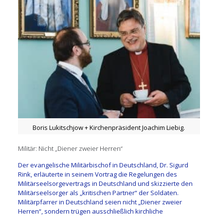
Boris Lukitschjow + Kirchenpräsident Joachim Liebig.
Militär: Nicht „Diener zweier Herren“
Der evangelische Militärbischof in Deutschland, Dr. Sigurd
Rink, erläuterte in seinem Vortrag die Regelungen des
Militärseelsorgevertrags in Deutschland und skizzierte den
Militärseelsorger als „kritischen Partner“ der Soldaten.
Militärpfarrer in Deutschland seien nicht „Diener zweier
Herren“, sondern trügen ausschließlich kirchliche