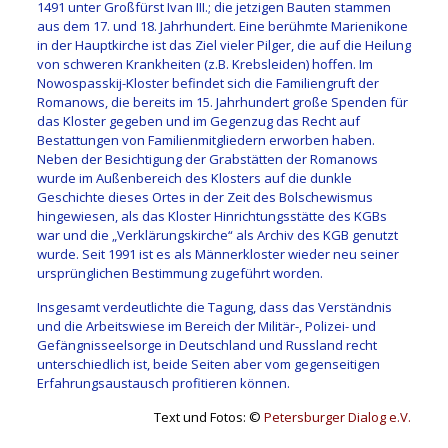
1491 unter Großfürst Ivan III.; die jetzigen Bauten stammen
aus dem 17. und 18. Jahrhundert. Eine berühmte Marienikone
in der Hauptkirche ist das Ziel vieler Pilger, die auf die Heilung
von schweren Krankheiten (z.B. Krebsleiden) hoffen. Im
Nowospasskij-Kloster befindet sich die Familiengruft der
Romanows, die bereits im 15. Jahrhundert große Spenden für
das Kloster gegeben und im Gegenzug das Recht auf
Bestattungen von Familienmitgliedern erworben haben.
Neben der Besichtigung der Grabstätten der Romanows
wurde im Außenbereich des Klosters auf die dunkle
Geschichte dieses Ortes in der Zeit des Bolschewismus
hingewiesen, als das Kloster Hinrichtungsstätte des KGBs
war und die „Verklärungskirche“ als Archiv des KGB genutzt
wurde. Seit 1991 ist es als Männerkloster wieder neu seiner
ursprünglichen Bestimmung zugeführt worden.
Insgesamt verdeutlichte die Tagung, dass das Verständnis
und die Arbeitswiese im Bereich der Militär-, Polizei- und
Gefängnisseelsorge in Deutschland und Russland recht
unterschiedlich ist, beide Seiten aber vom gegenseitigen
Erfahrungsaustausch profitieren können.
Text und Fotos: ©
Petersburger Dialog e.V.