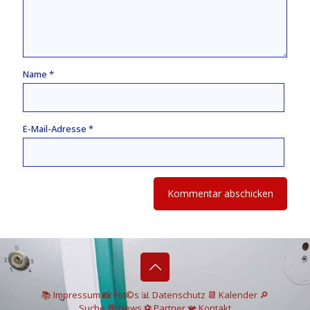
Name
*
E-Mail-Adresse
*
📚 I
mpressum
📸
Fot©s
📊
Datenschutz
📆 Kalender
🔎
Suche
📘 News
⚽
Partner
📯
Kontakt