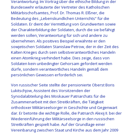
Verantwortung. Im Vortrag über die ethische Bildung in der
Bundeswehr erläuterte der Vertreter des Katholischen
Militärbischofsamtes, Prof. Dr. Thomas R. Elßner, die
Bedeutung des „Lebenskundlichen Unterrichts“ für die
Soldaten. Er dient der Vermittlung von Grundwerten sowie
der Charakterbildung der Soldaten, durch die sie befähigt
werden sollen, Verantwortung für sich und andere zu
übernehmen. Als positives Beispiel erwähnte er den
sowjetischen Soldaten Stanislaw Petrow, der in der Zeit des
Kalten Krieges durch sein selbstverantwortliches Handeln
einen Atomkrieg verhindert habe. Dies zeige, dass von
Soldaten kein unbedingter Gehorsam gefordert werden
dürfe, sondern verantwortliches Handeln gemäß dem
persönlichen Gewissen erforderlich sei.
Von russischer Seite stellte der pensionierte Oberst Boris
Lukitschjow, Assistent des Vorsitzenden der
Synodalabteilung des Moskauer Patriarchats für die
Zusammenarbeit mit den Streitkräften, die Tätigkeit
orthodoxer Militärseelsorger in Geschichte und Gegenwart
dar. Er betonte die wichtige Rolle, die Patriarch Alexij II. bei der
Wiedereinführung der Militärseelsorge in den russischen
Streitkräften gespielt habe. Auf der Grundlage einer
Vereinbarung zwischen Staat und Kirche aus dem Jahr 2009