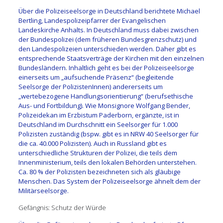
Über die Polizeiseelsorge in Deutschland berichtete Michael
Bertling, Landespolizeipfarrer der Evangelischen
Landeskirche Anhalts. In Deutschland muss dabei zwischen
der Bundespolizei (dem früheren Bundesgrenzschutz) und
den Landespolizeien unterschieden werden. Daher gibt es
entsprechende Staatsverträge der Kirchen mit den einzelnen
Bundesländern. Inhaltlich geht es bei der Polizeiseelsorge
einerseits um „aufsuchende Präsenz“ (begleitende
Seelsorge der PolizistenInnen) andererseits um
„wertebezogene Handlungsorientierung“ (berufsethische
Aus- und Fortbildung). Wie Monsignore Wolfgang Bender,
Polizeidekan im Erzbistum Paderborn, ergänzte, ist in
Deutschland im Durchschnitt ein Seelsorger für 1.000
Polizisten zuständig (bspw. gibt es in NRW 40 Seelsorger für
die ca. 40.000 Polizisten). Auch in Russland gibt es
unterschiedliche Strukturen der Polizei, die teils dem
Innenministerium, teils den lokalen Behörden unterstehen.
Ca. 80 % der Polizisten bezeichneten sich als gläubige
Menschen. Das System der Polizeiseelsorge ähnelt dem der
Militärseelsorge.
Gefängnis: Schutz der Würde