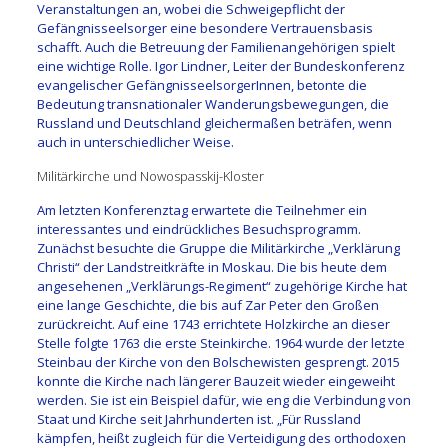
Veranstaltungen an, wobei die Schweigepflicht der
Gefängnisseelsorger eine besondere Vertrauensbasis
schafft. Auch die Betreuung der Familienangehörigen spielt
eine wichtige Rolle. Igor Lindner, Leiter der Bundeskonferenz
evangelischer GefängnisseelsorgerInnen, betonte die
Bedeutung transnationaler Wanderungsbewegungen, die
Russland und Deutschland gleichermaßen beträfen, wenn
auch in unterschiedlicher Weise.
Militärkirche und Nowospasskij-Kloster
Am letzten Konferenztag erwartete die Teilnehmer ein
interessantes und eindrückliches Besuchsprogramm.
Zunächst besuchte die Gruppe die Militärkirche „Verklärung
Christi“ der Landstreitkräfte in Moskau. Die bis heute dem
angesehenen „Verklärungs-Regiment“ zugehörige Kirche hat
eine lange Geschichte, die bis auf Zar Peter den Großen
zurückreicht. Auf eine 1743 errichtete Holzkirche an dieser
Stelle folgte 1763 die erste Steinkirche. 1964 wurde der letzte
Steinbau der Kirche von den Bolschewisten gesprengt. 2015
konnte die Kirche nach längerer Bauzeit wieder eingeweiht
werden. Sie ist ein Beispiel dafür, wie eng die Verbindung von
Staat und Kirche seit Jahrhunderten ist. „Für Russland
kämpfen, heißt zugleich für die Verteidigung des orthodoxen