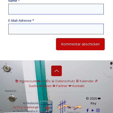
Name
*
E-Mail-Adresse
*
📚 I
mpressum
📸
Fot©s
📊
Datenschutz
📆 Kalender
🔎
Suche
📘 News
⚽
Partner
📯
Kontakt
© 2026 👑
Rey