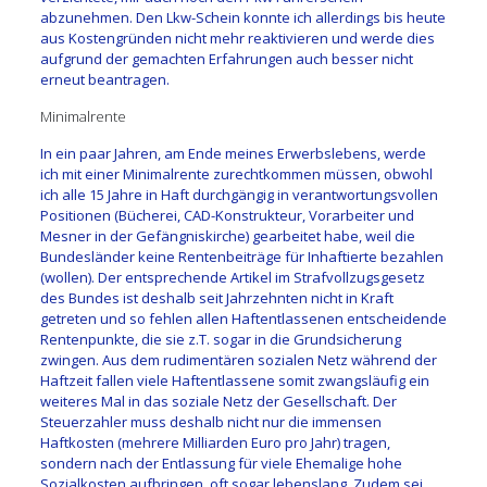
abzunehmen. Den Lkw-Schein konnte ich allerdings bis heute
aus Kostengründen nicht mehr reaktivieren und werde dies
aufgrund der gemachten Erfahrungen auch besser nicht
erneut beantragen.
Minimalrente
In ein paar Jahren, am Ende meines Erwerbslebens, werde
ich mit einer Minimalrente zurechtkommen müssen, obwohl
ich alle 15 Jahre in Haft durchgängig in verantwortungsvollen
Positionen (Bücherei, CAD-Konstrukteur, Vorarbeiter und
Mesner in der Gefängniskirche) gearbeitet habe, weil die
Bundesländer keine Rentenbeiträge für Inhaftierte bezahlen
(wollen). Der entsprechende Artikel im Strafvollzugsgesetz
des Bundes ist deshalb seit Jahrzehnten nicht in Kraft
getreten und so fehlen allen Haftentlassenen entscheidende
Rentenpunkte, die sie z.T. sogar in die Grundsicherung
zwingen. Aus dem rudimentären sozialen Netz während der
Haftzeit fallen viele Haftentlassene somit zwangsläufig ein
weiteres Mal in das soziale Netz der Gesellschaft. Der
Steuerzahler muss deshalb nicht nur die immensen
Haftkosten (mehrere Milliarden Euro pro Jahr) tragen,
sondern nach der Entlassung für viele Ehemalige hohe
Sozialkosten aufbringen, oft sogar lebenslang. Zudem sei