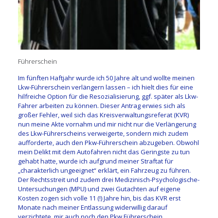
Führerschein
Im fünften Haftjahr wurde ich 50 Jahre alt und wollte meinen
Lkw-Führerschein verlängern lassen – ich hielt dies für eine
hilfreiche Option für die Resozialisierung, ggf. später als Lkw-
Fahrer arbeiten zu können. Dieser Antrag erwies sich als
großer Fehler, weil sich das Kreisverwaltungsreferat (KVR)
nun meine Akte vornahm und mir nicht nur die Verlängerung
des Lkw-Führerscheins verweigerte, sondern mich zudem
aufforderte, auch den Pkw-Führerschein abzugeben. Obwohl
mein Delikt mit dem Autofahren nicht das Geringste zu tun
gehabt hatte, wurde ich aufgrund meiner Straftat für
„charakterlich ungeeignet“ erklärt, ein Fahrzeug zu führen.
Der Rechtsstreit und zudem drei Medizinisch-Psychologische-
Untersuchungen (MPU) und zwei Gutachten auf eigene
Kosten zogen sich volle 11 (!) Jahre hin, bis das KVR erst
Monate nach meiner Entlassung widerwillig darauf
verzichtete, mir auch noch den Pkw Führerschein