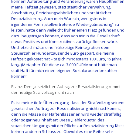
können! Aufarbeitung und Veränderung wären Hauptthemen
meine Haftzeit gewesen, statt staatlicher Verwahrung,
Abschottung, Beziehungsabbrüchen und vorsätzlicher
Desozialisierung. Auch mein Wunsch, wenigstens in
irgendeiner Form „stellvertretende Wiedergutmachung“ zu
leisten, hätte dann vielleicht früher einen Platz gefunden und
dazu beigetragen können, dass von mir in die Gesellschaft
etwas Positives und Konstruktives zurückgeflossen wäre.
Und letztlich hätte eine frühzeitige Reintegration dem
Steuerzahler Hunderttausende Euro gespart, die meine
Haftzeit gekostet hat – täglich mindestens 100 Euro, 15 Jahre
lang. (Metapher: Für diese ca. 3.000 EUR/Monat hätte man
statt Haft für mich einen eigenen Sozialarbeiter bezahlen
können!)
Bilanz: Dem gesetzlichen Auftrag zur Resozialisierung kommt
der heutige Strafvollzug nicht nach
Es ist meine tiefe Überzeugung, dass der Strafvollzug seinem
gesetzlichen Auftrag zur Resozialisierung nicht nachkommt,
denn die Masse der Haftentlassenen wird wieder straffällig
oder sogar neu inhaftiert! Diese „Fehlerquote“ des
staatlichen Umgangs mit der Pflicht zur Resozialisierung lässt
keinen anderen Schluss zu. Obwohl es eine Reihe sehr