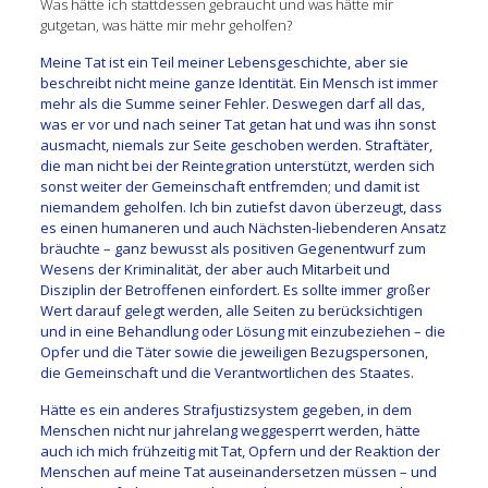
Was hätte ich stattdessen gebraucht und was hätte mir
gutgetan, was hätte mir mehr geholfen?
Meine Tat ist ein Teil meiner Lebensgeschichte, aber sie
beschreibt nicht meine ganze Identität. Ein Mensch ist immer
mehr als die Summe seiner Fehler. Deswegen darf all das,
was er vor und nach seiner Tat getan hat und was ihn sonst
ausmacht, niemals zur Seite geschoben werden. Straftäter,
die man nicht bei der Reintegration unterstützt, werden sich
sonst weiter der Gemeinschaft entfremden; und damit ist
niemandem geholfen. Ich bin zutiefst davon überzeugt, dass
es einen humaneren und auch Nächsten-liebenderen Ansatz
bräuchte – ganz bewusst als positiven Gegenentwurf zum
Wesens der Kriminalität, der aber auch Mitarbeit und
Disziplin der Betroffenen einfordert. Es sollte immer großer
Wert darauf gelegt werden, alle Seiten zu berücksichtigen
und in eine Behandlung oder Lösung mit einzubeziehen – die
Opfer und die Täter sowie die jeweiligen Bezugspersonen,
die Gemeinschaft und die Verantwortlichen des Staates.
Hätte es ein anderes Strafjustizsystem gegeben, in dem
Menschen nicht nur jahrelang weggesperrt werden, hätte
auch ich mich frühzeitig mit Tat, Opfern und der Reaktion der
Menschen auf meine Tat auseinandersetzen müssen – und