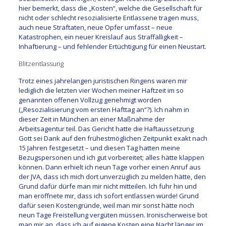
hier bemerkt, dass die „Kosten“, welche die Gesellschaft für
nicht oder schlecht resozialisierte Entlassene tragen muss,
auch neue Straftaten, neue Opfer umfasst – neue
Katastrophen, ein neuer Kreislauf aus Straffälligkeit –
Inhaftierung – und fehlender Ertüchtigung für einen Neustart.
Blitzentlassung
Trotz eines jahrelangen juristischen Ringens waren mir
lediglich die letzten vier Wochen meiner Haftzeit im so
genannten offenen Vollzug genehmigt worden
(„Resozialisierung vom ersten Hafttag an“?). Ich nahm in
dieser Zeit in München an einer Maßnahme der
Arbeitsagentur teil. Das Gericht hatte die Haftaussetzung
Gott sei Dank auf den frühestmöglichen Zeitpunkt exakt nach
15 Jahren festgesetzt – und diesen Tag hatten meine
Bezugspersonen und ich gut vorbereitet; alles hätte klappen
können. Dann erhielt ich neun Tage vorher einen Anruf aus
der JVA, dass ich mich dort unverzüglich zu melden hätte, den
Grund dafür dürfe man mir nicht mitteilen. Ich fuhr hin und
man eröffnete mir, dass ich sofort entlassen würde! Grund
dafür seien Kostengründe, weil man mir sonst hätte noch
neun Tage Freistellung vergüten müssen. Ironischerweise bot
man mir an, dass ich auf eigene Kosten eine Nacht länger im