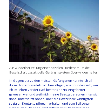
Zur Wiederherstellung eines sozialen Friedens muss die
Gesellschaft das aktuelle Gefängnissystem überwinden helfen
Im Gegensatz zu den meisten Gefangenen konnte ich all
diese Hindernisse letztlich bewältigen, aber nur deshalb, weil
ich im Leben vor der Haft bestens sozial eingebettet
gewesen war und weil mich meine Bezugspersonen intensiv
dabei unterstützt haben, über die Haftzeit die wichtigsten
sozialen Kontakte pflegen, erhalten und zum Teil sogar
ausbauen zu können. Und mithilfe von Ehrenamtlichen