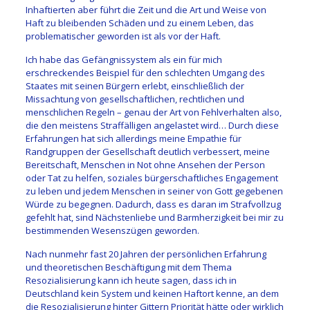
Inhaftierten aber führt die Zeit und die Art und Weise von
Haft zu bleibenden Schäden und zu einem Leben, das
problematischer geworden ist als vor der Haft.
Ich habe das Gefängnissystem als ein für mich
erschreckendes Beispiel für den schlechten Umgang des
Staates mit seinen Bürgern erlebt, einschließlich der
Missachtung von gesellschaftlichen, rechtlichen und
menschlichen Regeln – genau der Art von Fehlverhalten also,
die den meistens Straffälligen angelastet wird… Durch diese
Erfahrungen hat sich allerdings meine Empathie für
Randgruppen der Gesellschaft deutlich verbessert, meine
Bereitschaft, Menschen in Not ohne Ansehen der Person
oder Tat zu helfen, soziales bürgerschaftliches Engagement
zu leben und jedem Menschen in seiner von Gott gegebenen
Würde zu begegnen. Dadurch, dass es daran im Strafvollzug
gefehlt hat, sind Nächstenliebe und Barmherzigkeit bei mir zu
bestimmenden Wesenszügen geworden.
Nach nunmehr fast 20 Jahren der persönlichen Erfahrung
und theoretischen Beschäftigung mit dem Thema
Resozialisierung kann ich heute sagen, dass ich in
Deutschland kein System und keinen Haftort kenne, an dem
die Resozialisierung hinter Gittern Priorität hätte oder wirklich