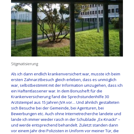
Stigmatisierung
Als ich dann endlich krankenversichert war, musste ich beim
ersten Zahnarztbesuch gleich erleben, dass es unmöglich
war, selbstbestimmt mit der Information umzugehen, dass ich
ein Haftentlassener war. In dem Bonusheft für die
Krankenversicherung fand die Sprechstundenhilfe 30
Arztstempel aus 15 Jahren JVA vor… Und ähnlich gestalteten
sich Besuche bei der Gemeinde, bei Agenturen, bei
Bewerbungen etc. Auch ohne Internetrecherche landete und
lande ich immer wieder rasch in der Schublade „Ex-Knacki“ –
und werde entsprechend behandelt. Zuletzt standen dann
vor einem Jahr drei Polizisten in Uniform vor meiner Tür, die