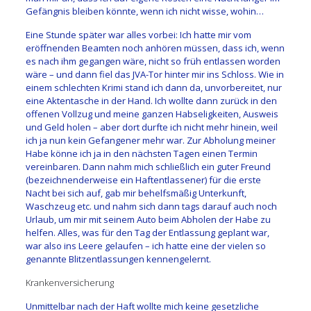
Gefängnis bleiben könnte, wenn ich nicht wisse, wohin…
Eine Stunde später war alles vorbei: Ich hatte mir vom
eröffnenden Beamten noch anhören müssen, dass ich, wenn
es nach ihm gegangen wäre, nicht so früh entlassen worden
wäre – und dann fiel das JVA-Tor hinter mir ins Schloss. Wie in
einem schlechten Krimi stand ich dann da, unvorbereitet, nur
eine Aktentasche in der Hand. Ich wollte dann zurück in den
offenen Vollzug und meine ganzen Habseligkeiten, Ausweis
und Geld holen – aber dort durfte ich nicht mehr hinein, weil
ich ja nun kein Gefangener mehr war. Zur Abholung meiner
Habe könne ich ja in den nächsten Tagen einen Termin
vereinbaren. Dann nahm mich schließlich ein guter Freund
(bezeichnenderweise ein Haftentlassener) für die erste
Nacht bei sich auf, gab mir behelfsmäßig Unterkunft,
Waschzeug etc. und nahm sich dann tags darauf auch noch
Urlaub, um mir mit seinem Auto beim Abholen der Habe zu
helfen. Alles, was für den Tag der Entlassung geplant war,
war also ins Leere gelaufen – ich hatte eine der vielen so
genannte Blitzentlassungen kennengelernt.
Krankenversicherung
Unmittelbar nach der Haft wollte mich keine gesetzliche