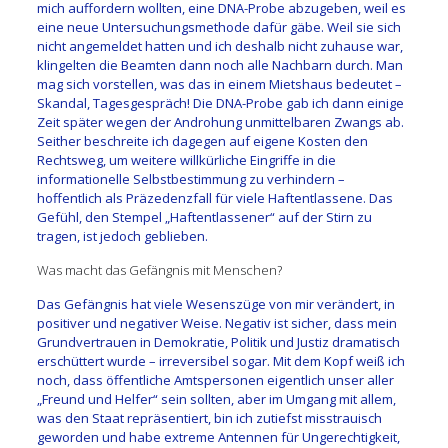
mich auffordern wollten, eine DNA-Probe abzugeben, weil es
eine neue Untersuchungsmethode dafür gäbe. Weil sie sich
nicht angemeldet hatten und ich deshalb nicht zuhause war,
klingelten die Beamten dann noch alle Nachbarn durch. Man
mag sich vorstellen, was das in einem Mietshaus bedeutet –
Skandal, Tagesgespräch! Die DNA-Probe gab ich dann einige
Zeit später wegen der Androhung unmittelbaren Zwangs ab.
Seither beschreite ich dagegen auf eigene Kosten den
Rechtsweg, um weitere willkürliche Eingriffe in die
informationelle Selbstbestimmung zu verhindern –
hoffentlich als Präzedenzfall für viele Haftentlassene. Das
Gefühl, den Stempel „Haftentlassener“ auf der Stirn zu
tragen, ist jedoch geblieben.
Was macht das Gefängnis mit Menschen?
Das Gefängnis hat viele Wesenszüge von mir verändert, in
positiver und negativer Weise. Negativ ist sicher, dass mein
Grundvertrauen in Demokratie, Politik und Justiz dramatisch
erschüttert wurde – irreversibel sogar. Mit dem Kopf weiß ich
noch, dass öffentliche Amtspersonen eigentlich unser aller
„Freund und Helfer“ sein sollten, aber im Umgang mit allem,
was den Staat repräsentiert, bin ich zutiefst misstrauisch
geworden und habe extreme Antennen für Ungerechtigkeit,