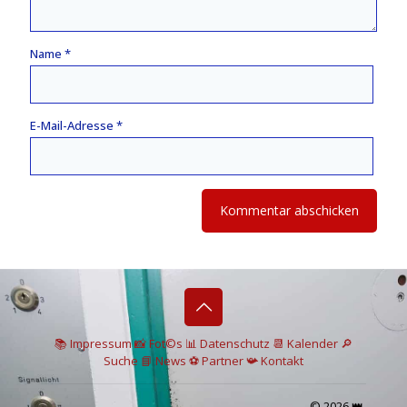
Name
*
E-Mail-Adresse
*
📚 I
mpressum
📸
Fot©s
📊
Datenschutz
📆 Kalender
🔎
Suche
📘 News
⚽
Partner
📯
Kontakt
© 2026 👑