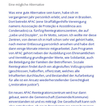
Eine mögliche Alternative
Was eine gute Alternative sein kann, habe ich im
vergangenen Jahr persönlich erlebt, und zwar in Brasilien.
Dort betreibt APAC (eine Straffälligenhilfe-Vereinigung
namens Associação de Proteção e Assistência aos
Condenados) ca. fünfzig Reintegrationszentren, die auf
„Liebe und Disziplin“, so ihr Motto, setzen. Ich wollte mir diese
Zentren, von denen ich in Haft schon sehr viel gehört hatte,
nach meiner Entlassung persönlich ansehen und habe dort
dann einige Monate intensiv mitgearbeitet. Zum Programm
von APAC gehört neben der Ausbildung von Ehrenamtlichen
und Vermittlung grundlegender Werte, wie Solidarität, auch
die Beteiligung der Familien der Betroffenen. Soziale
Reintegration findet durch ein abgestuftes Vollzugssystem
(geschlossen, halboffen, offen) statt, welches alle
Inhaftierten durchlaufen, und Bestandteil der Aufarbeitung
für alle ist ein Ansatz wiederherstellender Gerechtigkeit
(„restorative justice“).
Ein neues APAC-Reintegrationszentrum wird nur dann
gebaut, wenn die Gemeinschaft (Gemeinde/Kommune)
einverstanden ist und es mitträgt. Die Gesellschaft kann sich
also entscheiden, ob sie in ihrer Kommune einen humanen