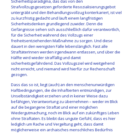
Sicherheitsparadigma, das das von den
Strafvollzugsgesetzen geforderte Resozialisierungsgebot
untergräbt und den Behandlungsvollzug konterkariert, ist viel
zu kurzfristig gedacht und läuft einem langfristigen
Sicherheitsdenk
en grundlegend zuwider. Denn die
Gefängnisse sehen sich ausschließlich dafür verantwortlich,
für die Sicherheit während des Vollzugs einer
freiheitsentziehenden Maßnahme zu sorgen. Und diese
dauert in den wenigsten Fälle lebenslänglich. Fast alle
Straftäter
I
nnen werden irgendwann entlassen
,
und über die
Hälfte wird wieder straffällig und damit
sicherheitsgefährdend. Das Vollzugsziel
wird weitgehend
nicht erreicht, und niemand wird hierfür zur Rechenschaft
gezogen.
Dass das so ist
,
liegt
(auch)
an den mensche
nunwürdigen
Haftbedingungen, die
die Inhaftierten entmündigen
, zur
Unselbständigkeit erziehen und in keiner Weise dazu
befähigen
,
Verantwortung zu übernehmen – weder im Blick
auf die begangene Straftat und einer möglichen
Wiedergutmachung, noch im Blick auf ein zukünftiges Leben
ohne Straftaten. Es bleibt das ungute Gefühl, dass es hier
lediglich um Rache und Vergeltung geht, dass damit
möglicherweise ein archaisches menschliches
Bedürfnis