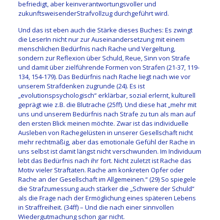
befriedigt
,
aber kein
verantwortungsvolle
r
und
zukunftsweisende
r
Strafvollzug durchgeführt
wird.
Und das ist
eben auch die
Stärke dieses Buches: Es zwingt
die LeserIn nicht nur zur Auseinandersetzung mit einem
menschlichen Bedürfnis nach Rache und Vergeltung,
sondern zur Reflexion über
Schuld, Reue,
Sinn von Strafe
und damit über zielführende Formen von Strafen (21-37
, 119-
134, 154-179).
Das Bedürfnis nach Rache liegt nach wie vor
unserem Strafdenken zugrunde (24). Es ist
„evolutionspsychologisch“
erklärbar
,
sozial erlernt,
kulturell
geprägt wie z.B. die Blutrache
(25ff)
. Und diese hat
„
mehr mit
uns und unsere
m Bedürfnis nach Strafe zu tun
als man auf
den ersten Blick meinen möchte. Zwar ist das individuelle
Ausleben von Rachegelüsten in unserer Gesellschaft nicht
mehr rechtmäßig, aber das emotionale Gefühl der Rache in
uns selbst ist damit längst nicht verschwunden. Im Individuum
lebt das Bedürfnis nach ihr fort. Nicht zuletzt ist Rache das
Motiv vieler Straftaten. Rache am konkreten Opfer oder
Rache an der Gesellschaft im Allgemeinen.
“
(29)
So spiegele
die Strafzumessung auch stärker die „Schwere der Schuld“
als die Frage nach
der Ermöglichung eines späteren Lebens
in Straffreiheit. (34ff) – Und die nach
einer sinnvollen
Wi
e
dergutmachung
schon gar nicht.