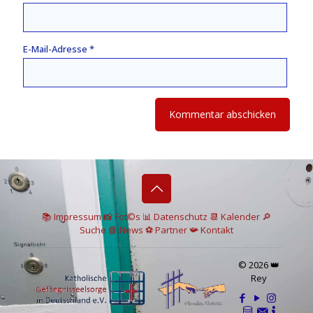
E-Mail-Adresse
*
📚 I
mpressum
📸
Fot©s
📊
Datenschutz
📆 Kalender
🔎
Suche
📘 News
⚽
Partner
📯
Kontakt
© 2026 👑
Rey