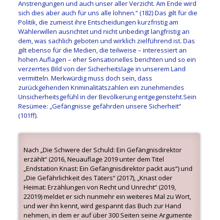
Anstrengungen und auch unser aller Verzicht. Am Ende wird
sich dies aber auch für uns alle lohnen.“ (182)
Das gilt für
die
Politik, die zumeist ihre Entscheidungen
kurzfristig
am
Wählerwillen ausrichtet und nicht unbedingt
langfristig
an
dem, was sachlich geboten und wirklich zielführend ist
.
Das
gilt ebenso für
die Medien, die
teilweise –
interessier
t an
hohen Auflagen –
eher
S
ensationelles berichten und
so
ein
verzerrtes Bild
von
der Sicherheitslage in unserem Land
vermitteln.
Merkwürdig muss doch sein, dass
zurückgehenden Kriminalitätszahlen ein zunehmendes
Unsicherheitsgefühl in der
Bevölkerung entgegensteht.
S
ein
Resümee
: „Gefängnisse gefährden unsere Sicherheit“
(101ff)
.
Nach „Die Schwere der Schuld: Ein Gefängnisdirektor
erzählt“ (2016, Neuauflage 2019 unter dem Titel
„Endstation Knast: Ein Gefängnisdirektor packt aus“) und
„Die Gefährlichkeit des Täters“ (2017), „Knast oder
Heimat: Erzählungen von Recht und Unrecht“ (2019,
22019) meldet er sich nunmehr ein weiteres Mal zu Wort,
und wer ihn kennt, wird gespannt das Buch zur Hand
nehmen, in dem er auf über 300 Seiten seine Argumente