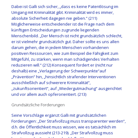
Dabei ist Galli sich sicher, „
dass es keine Patentlö
sung im
Umgang mit Kriminalität
gibt. Kriminalität wir
d es immer,
absolute Sicherheit
dagegen nie geben.
“
(211)
Möglicherweise entscheidender ist die Frage nach dem
künftigen Entscheidungen zugrunde liegenden
Menschenbild.
„
Der Mensch ist n
icht grundsätzlich schlecht,
er
ist vielmehr grundsätzlich gut.
Daher sollte es uns allen
darum
gehen, die in jedem
Menschen vorhandenen
positiven
Ressourcen, wie zum Beispi
el die Fähigkeit zum
Mitgefühl,
zu stärken, wenn man sc
hädigendes Verhalten
reduzieren
will.
“ (212) Konsequent fordert er (nicht nur
deshalb) eine
„
Verlagerung der Schwerpunkte
“
auf
„Prävention“
hin, „
hinsichtlich strafender Interventionen
a
usschließlich auf schwerere Kriminalität
“,
„zukunftsorientiert“, auf „Wiedergutmachung
“ ausgerichtet
und
vor allem auch
o
pferorientiert. (
213)
Grundsätzliche Forderungen
Seine Vorschläge
ergänzt
Galli mit grundsätzlichen
Forderungen: „
Der Strafvollzug muss transparenter werden
“,
d.h. die Öffentlichkeit muss wissen, wie es tatsächlich im
Strafvollzug aussieht
(213-
219)
. „
Der Strafvollzug muss