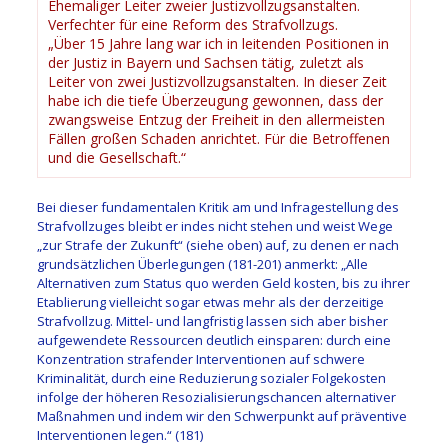
Ehemaliger Leiter zweier Justizvollzugsanstalten.
Verfechter für eine Reform des Strafvollzugs.
„Über 15 Jahre lang war ich in leitenden Positionen in
der Justiz in Bayern und Sachsen tätig, zuletzt als
Leiter von zwei Justizvollzugsanstalten. In dieser Zeit
habe ich die tiefe Überzeugung gewonnen, dass der
zwangsweise Entzug der Freiheit in den allermeisten
Fällen großen Schaden anrichtet. Für die Betroffenen
und die Gesellschaft.“
Bei dieser fundamentalen Kritik
am
und Infragestellung
des
Strafvollzuges
bleibt er indes
nicht stehen
und weist Wege
„
zur Strafe der Zukunft
“
(siehe oben)
auf,
zu denen
er nach
grundsätzlichen Überlegungen (
181-201)
anmerkt
:
„
Alle
Alternativen zum Sta
tus quo werden Geld kosten, bis
zu ihrer
Etablierung vielleicht soga
r etwas mehr als der derzeitige
Strafvollzug. Mittel- u
nd langfristig lassen sich aber
bisher
aufgewendete Resso
urcen deutlich einsparen: durch
eine
Konzentration strafe
nder Interventionen auf schwere
Kriminalität, durch eine R
eduzierung sozialer Folgekosten
infolge der höheren Resozialisierungschancen
alternativer
Maßnahmen und indem wir
den Schwerpunkt auf präventive
Interventionen legen.
“ (181)