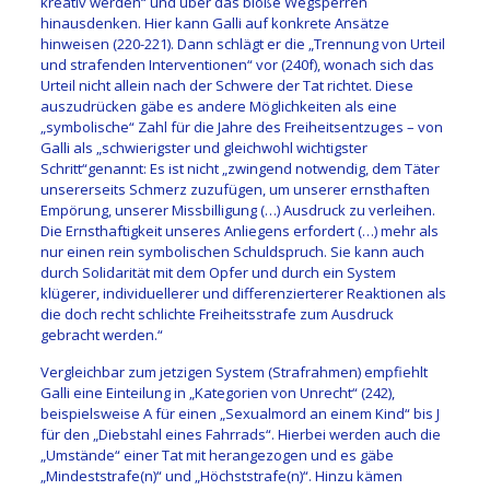
kreativ werden
“ und über das bloße Wegsperren
hinausdenken. Hier kann
Galli
auf konkrete Ansätze
hinweisen
(220-221)
.
Dann schlägt er die „
Trennung von Urteil
und strafenden Interventionen
“ vor (240f), wonach sich das
Urteil nicht allein nach der Schwere der Tat richtet. Diese
auszudrücken gäbe es andere Möglichkeiten als eine
„symbolische“ Zahl für die Ja
hre des Freiheitsentzuges – von
Galli als
„
schwierigster
und gleichwohl wichtigster
Schritt
“
genannt
:
Es ist nicht
„
zwingend notwendig, dem
Täter
unsererseits Schmerz zuzufügen, um unserer ernsthaften
Empörung, unserer Missbilligung
(…)
Ausdruck zu verleihen.
Die Ernsthaftigkeit unseres Anliegens erfordert
(…)
mehr als
nur einen rein symbolischen Schuldspruch. Sie kann auch
durch Solidarität mit dem Opfer und durch ein System
klügerer, individuellerer und differenzierterer Reaktionen als
die doch recht schlichte Freiheitsstrafe zum Ausdruck
gebracht werden.
“
Vergleichbar zum jetzigen System (Strafrahmen) empfiehl
t
Galli eine Einteilung in „
Kategorien von Unrecht
“
(242)
,
beispielsweise A
für einen „
Sexualmord an einem Kind
“ bis
J
für den „
Diebstahl eines Fahrrads
“
.
Hierbei werden auch die
„
Umstände
“ einer Tat mit herangezogen und es gäbe
„
Mindeststrafe
(n)“ und „
Höchststrafe
(n)“. Hinzu kämen