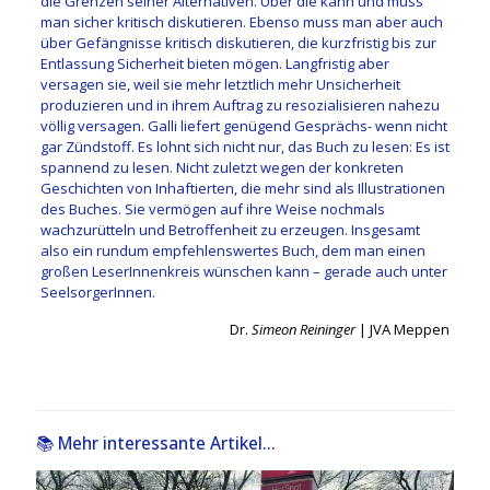
die Grenzen seiner Alternativen. Über die kann
und muss
man sicher kritisch diskutieren.
Ebenso muss m
an aber auch
über Gefängnisse
kritisch diskutieren,
die kurzfristig bis zur
Entlassung Sicherheit bieten mögen. Langfristig aber
versagen sie, weil sie mehr letztlich mehr Unsicherheit
produzieren
und
in ihrem Auftrag zu resozialisieren
nahezu
völlig versagen.
Galli
liefert
genügend Gesprächs- wenn nicht
gar Zündstoff. Es lohnt sich
nicht nur, das Buch zu lesen:
Es ist
spannend zu lesen
. N
icht zuletzt wegen der konkreten
Geschichten von Inhaftierten, die mehr sind als Illustration
en
des Buches.
Sie vermögen auf ihre Weise nochmals
wachzurütteln und Betroffenheit
zu
erzeugen. Insgesamt
also
e
in rundum empfehlenswertes Buch, dem man einen
großen Leser
I
nnenkreis wünschen kann
–
gerade auch unter
Seelsorger
I
nnen.
Dr.
Simeon Reininger
| JVA Meppen
📚 Mehr interessante Artikel...