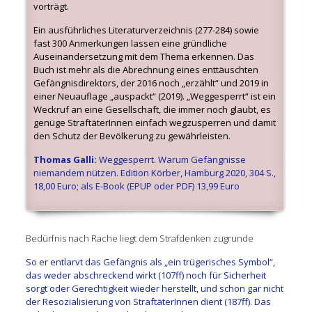
vorträgt.
Ein ausführliches Literaturverzeichnis (277-284) sowie
fast 300 Anmerkungen lassen eine gründliche
Auseinandersetzung mit dem Thema erkennen. Das
Buch ist mehr als die Abrechnung eines enttäuschten
Gefängnisdirektors, der 2016 noch „erzählt“ und 2019 in
einer Neuauflage „auspackt“ (2019). „Weggesperrt“ ist ein
Weckruf an eine Gesellschaft, die immer noch glaubt, es
genüge StraftäterInnen einfach wegzusperren und damit
den Schutz der Bevölkerung zu gewährleisten.
Thomas Galli:
Weggesperrt. Warum Gefängnisse
niemandem nützen. Edition Körber, Hamburg 2020, 304 S.,
18,00 Euro; als E-Book (EPUP oder PDF) 13,99 Euro
Bedürfnis nach Rache liegt dem Strafdenken zugrunde
So e
r
entlarvt
das Gefängnis
als „
ein trü
gerisches Symbol
“,
das weder abschreckend wirkt (107ff) noch für Sicherheit
sorgt oder Gerechtigkeit wieder herstellt
,
und schon gar nicht
der Resozialisierung von Straftäter
I
nnen dient (187ff).
D
as