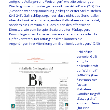
„
mögliche Auflagen und Weisungen
“ wie „
die Leistung
von
Wiedergutmachung
oder gemeinnütziger Arbeit
“ u.a.
(242)
.
Die
„
Schadenswiedergutmachung
[sollte
]
an erster Stelle
“ stehen
(245-248)
.
Galli schlägt sogar vor, dass
nicht
„
das Gericht allein
über die konkret aufzuerlegenden Maßnahmen entscheidet,
sondern ein Gremium aus Fachleuten des öffentlichen
Dienstes, wie zum Beispiel Sozialarbeiter, Pädagogen,
Kriminologen usw. In diesem wären aber auch das oder die
Opfer vertreten. Bei Tötungsdelikten könnten die
Angehörigen ihre Mitwirkung am Gremium beantragen.
“
(243)
Schließlich
verweist
Galli
auf
„d
ie
heilende Kraft
der Wahrheit
“
(248-251)
.
(Hier
fühlt man sich
fast an
Mahatma
Gandhi
s Begriff
„Satyagraha“
erinnert).
Denn
„f
ür eine