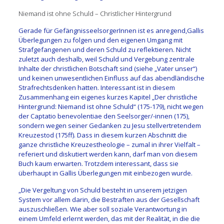
Niemand ist ohne Schuld – Christlicher Hintergrund
Gerade für GefängnisseelsorgerI
nnen ist es anregend
,
Gallis
Überlegungen zu folgen und den eigenen Umgang mit
Strafgefangenen und deren
Schuld
zu reflektieren. Nicht
zuletzt auch deshalb, weil Schuld und Vergebung zentrale
Inhalte der christlichen Botschaft sind (siehe „Vater unser“)
und keinen unwesentlichen Einfluss auf das abendländische
Strafrechtsdenken hatten. Interessant ist in diesem
Zusammenhang ein eigenes kurzes Kapitel „Der christliche
Hintergrund: Niemand ist ohne Schuld“ (175-179), nicht wegen
der
Captatio benevolentiae
den Seelsorger
/-
innen (175),
sondern
wegen
seiner Gedanken zu Jesu s
tellvertretendem
Kreuzestod
(
175ff). Dass in diesem kurzen Abschnitt die
ganze christliche Kreuzestheologie –
zumal in ihrer Vielfalt –
referiert und diskut
iert werden kann,
darf man von diesem
Buch kaum erwarten.
Trotzdem interessant
, dass
sie
überhaupt in Gallis
Überlegungen
mit einbezogen wurde.
„Die Vergeltung von Schuld besteht in unserem jetzigen
System vor allem darin, die Bestraften aus der Gesellschaft
auszuschließen. Wie aber soll soziale Verantwortung in
einem Umfeld erlernt werden, das mit der Realität, in die die