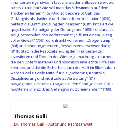
Inhaftierten irgendwann fast alle wieder entlassen werden,
nichts zu tun hat? Wie soll man das Schwimmen auf dem
Trockenen lernen?“ (62)
Und so beschreibt Galli das
Gefängnis als „
isolierte und lebensferne Institution
“ (62ff),
beklagt die „
Entmündigung der Insassen
“
(63
ff
)
, kritisiert die
„
p
sychische Schädigung der Gefangenen
“
(65
ff
)
,
entlarvt sie
als
„Hochschulen des Verbrechens“
(71ff) mit einem
„
Alltag
voller Gewalt
“ (75ff)
, durchtränkt von einem „
Drogensumpf
“
(80f) und
einer ungeheuren „
Ressourcenverschwendung
“
(81ff)
. Statt in
die Resozialisierung der Inhaftierten
zu
investieren
und Formen der Wiedergutmachung
zu suchen
,
die den Opfern materiell und psychisch eine echte Hilfe sein
könnten, und die die Sicherheit nach der Haft im Blick haben,
werden
viel zu viel
e Mittel
für
die
„
Sicherung, Kontrolle,
Disziplinierung
und nicht zule
tzt Verwaltung
“
(81)
ausgegeben, um nicht zu sagen
:
in den Sand gesetzt.
Gallis
nüchterne
Bilanz:
„Das Gefängnis nützt niemandem
“ (180)
.
Thomas Galli
Dr. Thomas Galli - Autor und Rechtsanwalt.