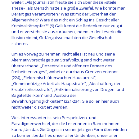
weiter: „Als Journalistin freute sie sich über diese »steile
These«, als Mensch hatte sie große Zweifel. Wie könnte man
Derartiges verantworten? Was ist mit der Sicherheit der
Allgemeinheit? Wäre das nicht ein Schlag ins Gesicht aller
Kriminalitätsopfer?“ (9) Galli kennt die Bedenken nur zu gut
und er versteht sie auszuräumen, indem er der LeserIn die
Illusion nimmt, Gefängnisse machten die Gesellschaft
sicherer.
Um es vorweg zu nehmen:
Nicht alles ist neu und
seine
Alternativvorschläge zum Strafvollzug sind nicht weiter
überraschend:
„Dezentrale und offenere Formen des
Freiheitsentzuges“
, wobei er durchaus Grenzen erkennt
(224), „Elektronisch ü
berwachter Hausarrest“,
„Gemeinnützige
Arbeit als Hauptstrafe“
, „Abschaffung der
Ersatzfreiheitsstrafe“
, „Entkriminalisierung von Drogen-
und
Bagatelldelikten“ und
„Ausbau der
Bewährungsmöglichkeiten“ (
221-
234)
. Sie sollen hier auch
nicht weiter diskutiert werden.
Weit interessanter ist sein Perspektiven- und
Paradigmenwechsel, der die Leser
I
n
nen
in Bann nehmen
kann
:
„Um das Gefängnis in seiner jetzigen Form überwinden
zu können, bedarf es unser aller Umdenken, unser aller