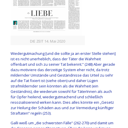
DIE ZEIT 14. Mai 2020
Wiedergutmachung
[und die sollte ja an erster Stelle stehen]
ist es nicht unerheblich, dass der Täter die Wahrheit
offenbart und sich zu seiner Tat bekennt.
“ (248) Aber gerade
dazu motiviere das derzeitige System eher
nicht, da trotz
mildern
d
er Umstände und Geständnisse das Urteil zu sehr
auf die Tat fixiert ist (siehe oben) und daher Lügen
strafmildernder sein könnten als die Wahrheit
(ein
Geständnis)
, die wiederum sowohl für Täter
I
nnen als auch
für Opfer heilend, wiedergutmachend und schließlich
resozialisierend wirken kann. Dies alles könnte ein „
Gesetz
zur Heilung der Schäden aus und zur Vermeidung künftiger
Straftaten
“ regeln
(253)
.
Galli weiß um „d
ie schwersten Fälle
“
(262-270)
und damit um