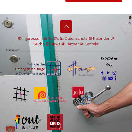
📚 I
mpressum
📸
Fot©s
📊
Datenschutz
📆 Kalender
🔎
Suche
📘 News
⚽
Partner
📯
Kontakt
© 2026 👑
Rey