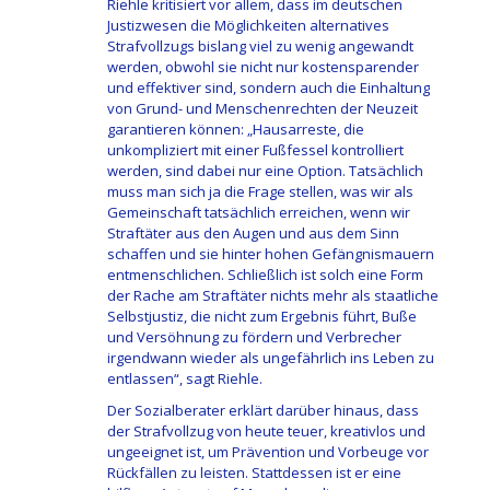
Riehle kritisiert vor allem, dass im deutschen
Justizwesen die Möglichkeiten alternatives
Strafvollzugs bislang viel zu wenig angewandt
werden, obwohl sie nicht nur kostensparender
und effektiver sind, sondern auch die Einhaltung
von Grund- und Menschenrechten der Neuzeit
garantieren können: „Hausarreste, die
unkompliziert mit einer Fußfessel kontrolliert
werden, sind dabei nur eine Option. Tatsächlich
muss man sich ja die Frage stellen, was wir als
Gemeinschaft tatsächlich erreichen, wenn wir
Straftäter aus den Augen und aus dem Sinn
schaffen und sie hinter hohen Gefängnismauern
entmenschlichen. Schließlich ist solch eine Form
der Rache am Straftäter nichts mehr als staatliche
Selbstjustiz, die nicht zum Ergebnis führt, Buße
und Versöhnung zu fördern und Verbrecher
irgendwann wieder als ungefährlich ins Leben zu
entlassen“, sagt Riehle.
Der Sozialberater erklärt darüber hinaus, dass
der Strafvollzug von heute teuer, kreativlos und
ungeeignet ist, um Prävention und Vorbeuge vor
Rückfällen zu leisten. Stattdessen ist er eine