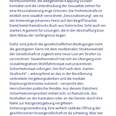
Rechtssicherheit, die weitgehende Kappung sozialer
Kontakte und die Unterdrückung der Sexualität ziehen für
eine Resozialisierung enge Grenzen. Die Freiheitsstrafe ist
letztlich eine staatlich verordnete „Desozialisierung“, wie es
der Kriminologe Johannes Feest auf den Begriff brachte.
Damit bietet Ramsbrocks Buch aus historischer Sicht auch ein
starkes Argument für Lösungen, die in der Abschaffung bzw.
dem Abbau der Gefängnisse liegen.
Dafür sind jedoch die gesellschaftlichen Bedingungen nicht
die günstigsten. Denn mit dem neoliberalen Strukturwandel
der Gesellschaft ist zugleich eine neue Lust am Strafen zu
verzeichnen. Staatstheoretisch hat sich ein Übergang vom
sozialintegrativen Wohlfahrtsstaat zum präventiven
Sicherheitsstaat vollzogen. Der Ruf nach dem „harten
Strafrecht“ – anknüpfend an das in der Bevölkerung
verbreitete Vergeltungsdenken und die mediale
Empörungsökonomie nutzend – verspricht den
Herrschenden politische Rendite. Aus diesem (falschen)
Sicherheitsversprechen erklärt sich, so Ramsbrock, das
Festhalten an der Kastration oder an der bereits durch ihre
Nähe zur Nazigesetzgebung vergifteten
Sicherungsverwahrung. Eine wirklich radikale Öffnung der
geschlossenen Knastgesellschaft ist da schwierig. Aber wie