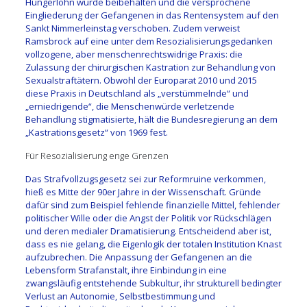
Hungerlohn wurde beibehalten und die versprochene
Eingliederung der Gefangenen in das Rentensystem auf den
Sankt Nimmerleinstag verschoben. Zudem verweist
Ramsbrock auf eine unter dem Resozialisierungsgedanken
vollzogene, aber menschenrechtswidrige Praxis: die
Zulassung der chi­rurgischen Kastration zur Behandlung von
Sexualstraftätern. Obwohl der Europarat 2010 und 2015
diese Praxis in Deutschland als „verstümmelnde“ und
„erniedrigende“, die Menschenwürde verletzende
Behandlung stigmatisierte, hält die Bundesregierung an dem
„Kastrationsgesetz“ von 1969 fest.
Für Resozialisierung enge Grenzen
Das Strafvollzugsgesetz sei zur Reformruine verkommen,
hieß es Mitte der 90er Jahre in der Wissenschaft. Gründe
dafür sind zum Beispiel fehlende finanzielle Mittel, fehlender
politischer Wille oder die Angst der Politik vor Rückschlägen
und deren medialer Dramatisierung. Entscheidend aber ist,
dass es nie gelang, die Eigenlogik der totalen Institution Knast
aufzubrechen. Die Anpassung der Gefangenen an die
Lebensform Strafanstalt, ihre Einbindung in eine
zwangsläufig entstehende Subkultur, ihr strukturell bedingter
Verlust an Autonomie, Selbstbestimmung und