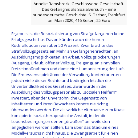
Annelie Ramsbrock: Geschlossene Gesellschaft.
Das Gefängnis als Sozialversuch – eine
bundesdeutsche Geschichte. S. Fischer, Frankfurt
am Main 2020, 416 Seiten, 25 Euro
Ergebnis ist die Resozialisierung von Strafgefangenen keine
Erfolgsgeschichte. Davon künden auch die hohen
Rückfallquoten von über 50 Prozent. Zwar brachte das
Strafvollzugsgesetz ein Mehr an Gefangenenrechten, an
Ausbildungsmöglichkeiten, an Arbeit, Vollzugslockerungen
(Ausgang, Urlaub, offener Vollzug, Freigang), an sinnvollen
Freizeitmaßnahmen und damit eine Humanisierung der Haft.
Die Ermessensspielräume der Verwaltung konterkarierten
jedoch viele dieser Rechte und bedingten letztlich die
Unverbindlichkeit des Gesetzes. Zwar wurde in die
Ausbildung des Vollzugspersonals zu „sozialen Helfern“
investiert, aber der unversöhnliche Gegensatz von
Inhaftierten und ihren Bewachern konnte nie richtig
überwunden werden. Die als wirkliche Alternative zum Knast
konzipierte sozialtherapeutische Anstalt, in der die
Lebensbedingungen denen „draußen“ am weitesten
angeglichen werden sollten, kam über das Stadium eines
Modellversuchs nicht hinaus. Die Zwangsarbeit für einen