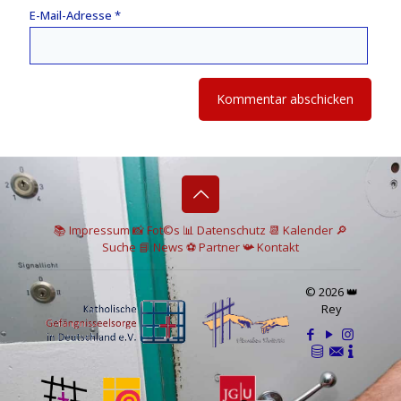
E-Mail-Adresse
*
📚 I
mpressum
📸
Fot©s
📊
Datenschutz
📆 Kalender
🔎
Suche
📘 News
⚽
Partner
📯
Kontakt
© 2026 👑
Rey