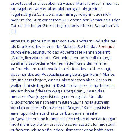
arbeitet viel und ist selten zu Hause. Mario landet im Internat.
Mit 14 Jahren wird er alkoholabhängig, bald greift er
regelmäßig zu Cannabis, was ihm irgendwann auch nicht
mehr reicht. Kurz vor seinem 21. Lebensjahr, kommt es zu der
Tat, die ihn hinter Gitter bringt: ein bewaffneter Raubüberfall.
[…]
Anna ist 35 Jahre alt, Mutter von zwei Töchtern und arbeitet
als Krankenschwester in der Dialyse. Sie hat das
Seehaus
durch eine Lesung und das Adventscafé kennengelernt.
„Anfänglich war mir der Gedanke sehr befremdlich, junge
straffällig gewordene Männer in den Kreis der Familie
aufzunehmen. Mittlerweile bin ich fest davon überzeugt,
dass nur das zur Resozialisierung beitragen kann.“ Marios
Art und sein Ehrgeiz, einen Halbmarathon absolvieren zu
wollen, hat sie begeistert. Deshalb hat sie sich auch bereit
erklärt, ihn auf diesem Weg zu begleiten „Er wird das
meistern. Das Joggen ist ein guter Ausgleich. Und die
Glückshormone nach einem guten Lauf sind ja auch ein
deutlich besserer Ersatz für die Drogen!“ Sie selbst ist in
einer sportlichen und naturverbundenen Familie
aufgewachsen und könnte sich ein Leben ohne Laufen gar
nicht mehr vorstellen: „Es ist die schönste Zeit für mich zum
Auftanken. Ich genieße jeden Kilometer!“ Anna hofft, dass