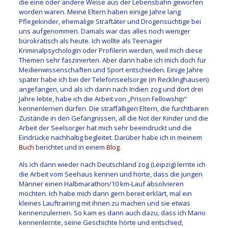
die eine oder andere Weise aus der Lebensbahn geworfen
worden waren. Meine Eltern haben einige Jahre lang
Pflegekinder, ehemalige Straftäter und Drogensüchtige bei
uns aufgenommen. Damals war das alles noch weniger
bürokratisch als heute. Ich wollte als Teenager
Kriminalpsychologin oder Profilerin werden, weil mich diese
Themen sehr faszinierten. Aber dann habe ich mich doch für
Medienwissenschaften und Sport entschieden. Einige Jahre
später habe ich bei der Telefonseelsorge (in Recklinghausen)
angefangen, und als ich dann nach Indien zog und dort drei
Jahre lebte, habe ich die Arbeit von „Prison Fellowship“
kennenlernen dürfen. Die straffälligen Eltern, die furchtbaren
Zustände in den Gefängnissen, all die Not der Kinder und die
Arbeit der Seelsorger hat mich sehr beeindruckt und die
Eindrücke nachhaltig begleitet. Darüber habe ich in meinem
Buch
berichtet und in einem
Blog
.
Als ich dann wieder nach Deutschland zog (Leipzig) lernte ich
die Arbeit vom Seehaus kennen und hörte, dass die jungen
Männer einen Halbmarathon/10 km-Lauf absolvieren
möchten. Ich habe mich dann gern bereit erklärt, mal ein
kleines Lauftraining mit ihnen zu machen und sie etwas
kennenzulernen. So kam es dann auch dazu, dass ich Mario
kennenlernte, seine Geschichte hörte und entschied,