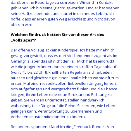
darüber eine Reportage zu schreiben. Wir sind in Kontakt
geblieben, ich bin seine „Patin“ geworden. Und er hat soeben
seine Haftzeit beendet und startet in ein neues Leben. Ich
hoffe, dass er einen guten Weg einschlägt und nicht davon
abirren wird.
Welchen Eindruck hatten Sie von dieser Art des
„Vollzuges“?
Der offene Vollzug ist kein Kinderspiel. Ich hatte mir ehrlich
gesagt vorgestellt, dass es dort viel bequemer zugeht als im
Gefängnis, aber das ist nicht der Fall. Mich hat beeindruckt,
wie die jungen Männer dort mit einem straffen Tagesablauf
(von 5.45 bis 22 Uhr!), knallharten Regeln an sich arbeiten
müssen und gleichzeitig in einer Familie leben wo sie oft zum
ersten Mal einen respektvollen, liebevollen Umgang lernen,
sich aufgefangen und wertgeschätzt fühlen und die Chance
kriegen, ihrem Leben eine neue Struktur und Richtung zu
geben. Sie werden unterrichtet, stellen handwerklich
wahnsinnig tolle Dinge auf die Beine. Sie lernen, wie Leben
gelingen kann, Verantwortung zu übernehmen und
Verhaltensmuster miteinander zu ändern.
Besonders spannend fand ich die „Feedback-Runde“. Von