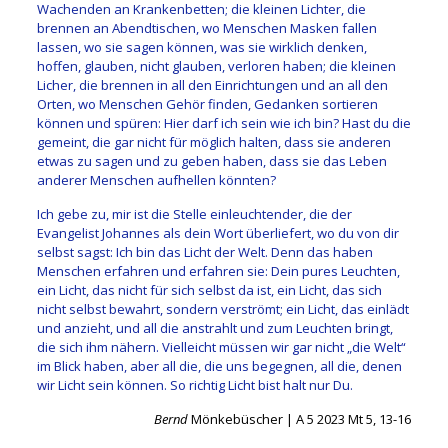
Wachenden an Krankenbetten; die kleinen Lichter, die
brennen an Abendtischen, wo Menschen Masken fallen
lassen, wo sie sagen können, was sie wirklich denken,
hoffen, glauben, nicht glauben, verloren haben; die kleinen
Licher, die brennen in all den Einrichtungen und an all den
Orten, wo Menschen Gehör finden, Gedanken sortieren
können und spüren: Hier darf ich sein wie ich bin? Hast du die
gemeint, die gar nicht für möglich halten, dass sie anderen
etwas zu sagen und zu geben haben, dass sie das Leben
anderer Menschen aufhellen könnten?
Ich gebe zu, mir ist die Stelle einleuchtender, die der
Evangelist Johannes als dein Wort überliefert, wo du von dir
selbst sagst: Ich bin das Licht der Welt. Denn das haben
Menschen erfahren und erfahren sie: Dein pures Leuchten,
ein Licht, das nicht für sich selbst da ist, ein Licht, das sich
nicht selbst bewahrt, sondern verströmt; ein Licht, das einlädt
und anzieht, und all die anstrahlt und zum Leuchten bringt,
die sich ihm nähern. Vielleicht müssen wir gar nicht „die Welt“
im Blick haben, aber all die, die uns begegnen, all die, denen
wir Licht sein können. So richtig Licht bist halt nur Du.
Bernd
Mönkebüscher | A 5 2023 Mt 5, 13-16