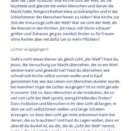
aber die Täter schützte? War Kirche Licht der Welt, als sie
leuchtete und glänzte mit vielen Menschen und darum die
Macht hatte, Religionsfreiheit etwa zu bekämpfen und in die
Schlafzimmer der Menschen hinein zu reden? War Kirche zur
Zeit der Kreuzzüge Licht der Welt? War sie Licht der Welt, als
die Massen in den Kirchen „Ein Haus voll Glorie schauet“
grölten und Zuhause ging es ziemlich finster zu für Frauen
ohne Rechte aber mit dafür um so mehr Pflichten?
Lichter ausgegangen?
Geht s nicht etwas kleiner als gleich Licht „der Welt“? Hast du,
Jesus, die Versuchung zur Macht übersehen, die so ein Wort
wecken kann und geweckt hat? Hast du übersehen, wie
schnell sich Kirche selbst sonnen wollte und in Kauf
genommen hat, wie das Leben von Menschen dunkler wurde,
bei manchen sogar die Lichter ausgingen? Ist es nicht gerade
in unserer Zeit so, dass Menschen in der Institution, die so
viel vom Licht der Welt spricht, wenig Erhellendes finden?
Dass Institution und Menschen in ihr dein Licht abfangen, in
dem sie sich selbst hinein stellen und lange Schatten
erzeugen, so dass dein Licht gar nicht ankommen kann bei
denen, die es bräuchten? Und hast du sagen wollen, dass es
überall da dunkel ist, wo die, die du „Licht der Welt“ nennst,