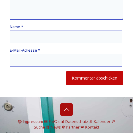
Name
*
E-Mail-Adresse
*
📚 I
mpressum
📸
Fot©s
📊
Datenschutz
📆 Kalender
🔎
Suche
📘 News
⚽
Partner
📯
Kontakt