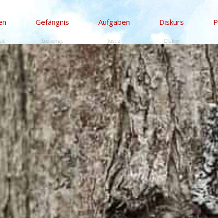
en
Gefängnis
Aufgaben
Diskurs
P
tät
Seelsorge
Justiz
Dialog