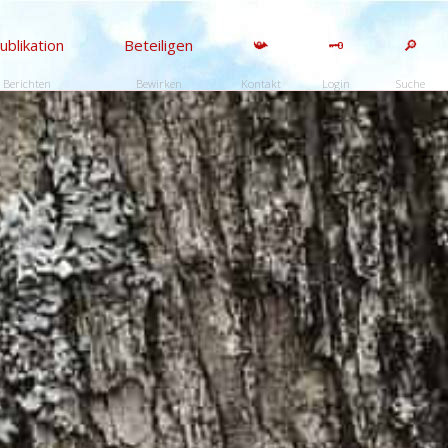
ublikation
Beteiligen
📯
🗝️
🔎
Berichten
Bewirken
Kontakt
Login
Suche