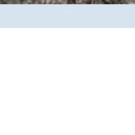
rassistisch motivierter Mann zahlreiche Menschen getöte
 Angehörigen. Wir hoffen, dass die Verletzten bald gen
klar kommen müssen. Es betrifft uns alle, es ist nicht n
en, bei denen sich ein rechtsextremistischer Hintergrund herausstell
es. Nicht selten sind sie angestachelt von bösartigen Parolen in so
alismus und Rassismus sichtbar, der aus christlicher Perspektive dur
rmüdlich Zeichen der Hoffnung, des Friedens und des Zusammenhalts! 
lb stehen mit allen Menschen gemeinsam ein gegen Gewalt und Terror.
 im direkten Gegenüber mit Menschen, die christliche Werte von Näch