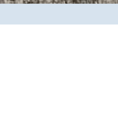
t und verletzt hat, macht uns fassungslos. Die
esen. In dieser Situation denken wir an die
ur die Tat eines Einzelnen.
t. Dabei erklären sich Menschen, die zu Tätern werden, selbst zu
zialen Medien, am Stammtisch und von
Politikern
. Darin wird in vielerlei
ch nichts zu rechtfertigen ist.
Als Christen glauben wir, dass alle Menschen – gleich welcher
 Das fängt bereits im Kleinen an: im Widerspruch gegen
stenliebe und Solidarität für ihre Zwecke missbrauchen.