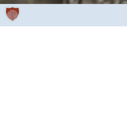
Die Nachricht, dass im hessischen Hanau ein 
Gedanken und Gebete sind bei den Opfern und ihren
Menschen, die mit dieser rechtsextremistischen Tat 
Immer wieder erleben wir hasserfüllte und menschenverachtende Tat
vermeintlichen Verteidigern unserer Gesellschaft und unseres Land
Gestalt eine Tendenz zu einem ausgrenzenden und aggressiven Nation
Dagegen setzen wir als Mehrheit in diesem Land weiterhin und une
Religion, Nation, Kultur oder Sprache – Kinder Gottes sind. Desha
rechtspopulistische und gewalttätige Äußerungen im Netz und auch