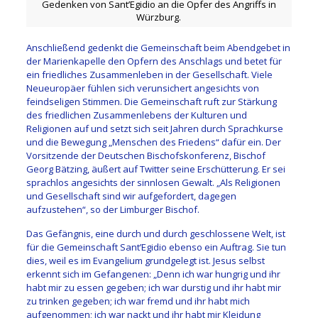
Gedenken von Sant’Egidio an die Opfer des Angriffs in
Würzburg.
Anschließend gedenkt die Gemeinschaft beim Abendgebet in
der Marienkapelle den Opfern des Anschlags und betet für
ein friedliches Zusammenleben in der Gesellschaft. Viele
Neueuropäer fühlen sich verunsichert angesichts von
feindseligen Stimmen. Die Gemeinschaft ruft zur Stärkung
des friedlichen Zusammenlebens der Kulturen und
Religionen auf und setzt sich seit Jahren durch Sprachkurse
und die Bewegung „Menschen des Friedens“ dafür ein. Der
Vorsitzende der Deutschen Bischofskonferenz, Bischof
Georg Bätzing, äußert auf Twitter seine Erschütterung. Er sei
sprachlos angesichts der sinnlosen Gewalt. „Als Religionen
und Gesellschaft sind wir aufgefordert, dagegen
aufzustehen“, so der Limburger Bischof.
Das Gefängnis, eine durch und durch geschlossene Welt, ist
für die Gemeinschaft Sant’Egidio ebenso ein Auftrag. Sie tun
dies, weil es im Evangelium grundgelegt ist. Jesus selbst
erkennt sich im Gefangenen: „Denn ich war hungrig und ihr
habt mir zu essen gegeben; ich war durstig und ihr habt mir
zu trinken gegeben; ich war fremd und ihr habt mich
aufgenommen; ich war nackt und ihr habt mir Kleidung