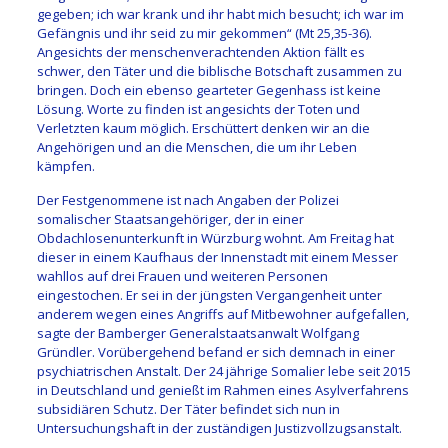
gegeben; ich war krank und ihr habt mich besucht; ich war im
Gefängnis und ihr seid zu mir gekommen“ (Mt 25,35-36).
Angesichts der menschenverachtenden Aktion fällt es
schwer, den Täter und die biblische Botschaft zusammen zu
bringen. Doch ein ebenso gearteter Gegenhass ist keine
Lösung. Worte zu finden ist angesichts der Toten und
Verletzten kaum möglich. Erschüttert denken wir an die
Angehörigen und an die Menschen, die um ihr Leben
kämpfen.
Der Festgenommene ist nach Angaben der Polizei
somalischer Staatsangehöriger, der in einer
Obdachlosenunterkunft in Würzburg wohnt. Am Freitag hat
dieser in einem Kaufhaus der Innenstadt mit einem Messer
wahllos auf drei Frauen und weiteren Personen
eingestochen. Er sei in der jüngsten Vergangenheit unter
anderem wegen eines Angriffs auf Mitbewohner aufgefallen,
sagte der Bamberger Generalstaatsanwalt Wolfgang
Gründler. Vorübergehend befand er sich demnach in einer
psychiatrischen Anstalt. Der 24 jährige Somalier lebe seit 2015
in Deutschland und genießt im Rahmen eines Asylverfahrens
subsidiären Schutz. Der Täter befindet sich nun in
Untersuchungshaft in der zuständigen Justizvollzugsanstalt.