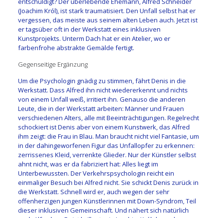
entschuldigt? Der überlebende Ehemann, Alfred Schneider
(Joachim Król), ist stark traumatisiert. Den Unfall selbst hat er
vergessen, das meiste aus seinem alten Leben auch. Jetzt ist
er tagsüber oft in der Werkstatt eines inklusiven
Kunstprojekts. Unterm Dach hat er ein Atelier, wo er
farbenfrohe abstrakte Gemälde fertigt.
Gegenseitige Ergänzung
Um die Psychologin gnädig zu stimmen, fährt Denis in die
Werkstatt. Dass Alfred ihn nicht wiedererkennt und nichts
von einem Unfall weiß, irritiert ihn. Genauso die anderen
Leute, die in der Werkstatt arbeiten: Männer und Frauen
verschiedenen Alters, alle mit Beeinträchtigungen. Regelrecht
schockiert ist Denis aber von einem Kunstwerk, das Alfred
ihm zeigt: die Frau in Blau. Man braucht nicht viel Fantasie, um
in der dahingeworfenen Figur das Unfallopfer zu erkennen:
zerrissenes Kleid, verrenkte Glieder. Nur der Künstler selbst
ahnt nicht, was er da fabriziert hat: Alles liegt im
Unterbewussten. Der Verkehrspsychologin reicht ein
einmaliger Besuch bei Alfred nicht. Sie schickt Denis zurück in
die Werkstatt. Schnell wird er, auch wegen der sehr
offenherzigen jungen Künstlerinnen mit Down-Syndrom, Teil
dieser inklusiven Gemeinschaft. Und nähert sich natürlich