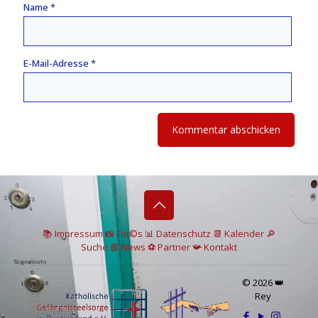
Name
*
E-Mail-Adresse
*
📚 I
mpressum
📸
Fot©s
📊
Datenschutz
📆 Kalender
🔎
Suche
📘 News
⚽
Partner
📯
Kontakt
© 2026 👑
Rey