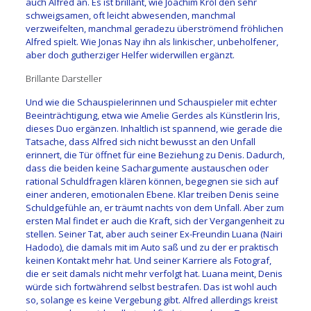
auch Alfred an. Es ist brillant, wie Joachim Król den sehr
schweigsamen, oft leicht abwesenden, manchmal
verzweifelten, manchmal geradezu überströmend fröhlichen
Alfred spielt. Wie Jonas Nay ihn als linkischer, unbeholfener,
aber doch gutherziger Helfer widerwillen ergänzt.
Brillante Darsteller
Und wie die Schauspielerinnen und Schauspieler mit echter
Beeinträchtigung, etwa wie Amelie Gerdes als Künstlerin lris,
dieses Duo ergänzen. Inhaltlich ist spannend, wie gerade die
Tatsache, dass Alfred sich nicht bewusst an den Unfall
erinnert, die Tür öffnet für eine Beziehung zu Denis. Dadurch,
dass die beiden keine Sachargumente austauschen oder
rational Schuldfragen klären können, begegnen sie sich auf
einer anderen, emotionalen Ebene. Klar treiben Denis seine
Schuldgefühle an, er träumt nachts von dem Unfall. Aber zum
ersten Mal findet er auch die Kraft, sich der Vergangenheit zu
stellen. Seiner Tat, aber auch seiner Ex-Freundin Luana (Nairi
Hadodo), die damals mit im Auto saß und zu der er praktisch
keinen Kontakt mehr hat. Und seiner Karriere als Fotograf,
die er seit damals nicht mehr verfolgt hat. Luana meint, Denis
würde sich fortwährend selbst bestrafen. Das ist wohl auch
so, solange es keine Vergebung gibt. Alfred allerdings kreist