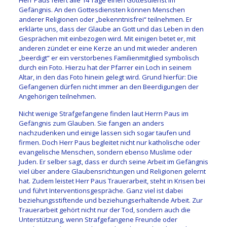
Gefängnis. An den Gottesdiensten können Menschen
anderer Religionen oder „bekenntnisfrei“ teilnehmen. Er
erklärte uns, dass der Glaube an Gott und das Leben in den
Gesprächen mit einbezogen wird. Mit einigen betet er, mit
anderen zündet er eine Kerze an und mit wieder anderen
„beerdigt“ er ein verstorbenes Familienmitglied symbolisch
durch ein Foto. Hierzu hat der Pfarrer ein Loch in seinem
Altar, in den das Foto hinein gelegt wird. Grund hierfür: Die
Gefangenen dürfen nicht immer an den Beerdigungen der
Angehörigen teilnehmen.
Nicht wenige Strafgefangene finden laut Herrn Paus im
Gefängnis zum Glauben. Sie fangen an anders
nachzudenken und einige lassen sich sogar taufen und
firmen. Doch Herr Paus begleitet nicht nur katholische oder
evangelische Menschen, sondern ebenso Muslime oder
Juden. Er selber sagt, dass er durch seine Arbeit im Gefängnis
viel über andere Glaubensrichtungen und Religionen gelernt
hat. Zudem leistet Herr Paus Trauerarbeit, steht in Krisen bei
und führt Interventionsgespräche.
Ganz viel ist dabei
beziehungsstiftende und beziehungserhaltende Arbeit. Zur
Trauerarbeit gehört nicht nur der Tod, sondern auch die
Unterstützung, wenn Strafgefangene Freunde oder