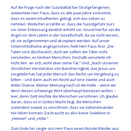
Auf die Frage nach der Suizidalität bei Strafgefangenen,
antwortete Herr Paus, dass es alle paar Jahre vorkommt,
dass es einem Inhaftierten gelingt, sich das Leben zu
nehmen. Weiterhin erzählte er, dass die Suizidgefahr kurz
vor einer Entlassung deutlich erhöht sei. Grund hierfür sei die
Angst vor dem Leben in der Gesellschaft, da sie nicht wissen,
ob sie aufgenommen und akzeptiert werden.
Auf unser
Unterrichtsthema angesprochen, hielt Herr Paus fest: „Die
Taten sind abscheulich, doch wir sollten die Täter nicht
verurteilen, es bleiben Menschen. Deshalb verurteile ich
nicht den an sich, wohl aber seine Tat.“ Und: „Nach unserem
christlichen Verständnis von Barmherzigkeit, das Jesus uns
vorgelebt hat, hat jeder Mensch das Recht, um Vergebung zu
bitten – und dann auch ein Recht auf eine zweite und auch
dritte Chance. Meiner Meinung nach ist die Hölle – wenn wir
denn dieses schwierige Wort überhaupt benutzen wollen –
leer, denn Gott möchte die Menschen versöhnen. Ich glaube
daran, dass es in Gottes Macht liegt, die Menschen
zumindest soweit zu versöhnen, dass sie nebeneinander
her leben können. Da braucht es also keine Selektion in
„Himmel“ und „Hölle.“
Zum Ende hin zeigte uns Herr Paus einen Bündel Kleider aus