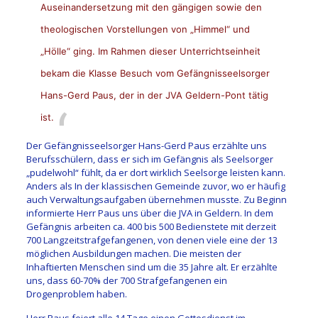
Auseinandersetzung mit den gängigen sowie den
theologischen Vorstellungen von „Himmel“ und
„Hölle“ ging. Im Rahmen dieser Unterrichtseinheit
bekam die Klasse Besuch vom Gefängnisseelsorger
Hans-Gerd Paus, der in der JVA Geldern-Pont tätig
ist.
Der Gefängnisseelsorger Hans-Gerd Paus erzählte uns
Berufsschülern, dass er sich im Gefängnis als Seelsorger
„pudelwohl“ fühlt, da er dort wirklich Seelsorge leisten kann.
Anders als In der klassischen Gemeinde zuvor, wo er häufig
auch Verwaltungsaufgaben übernehmen musste. Zu Beginn
informierte Herr Paus uns über die JVA in Geldern. In dem
Gefängnis arbeiten ca. 400 bis 500 Bedienstete mit derzeit
700 Langzeitstrafgefangenen, von denen viele eine der 13
möglichen Ausbildungen machen. Die meisten der
Inhaftierten Menschen sind um die 35 Jahre alt. Er erzählte
uns, dass 60-70% der 700 Strafgefangenen ein
Drogenproblem haben.
Herr Paus feiert alle 14 Tage einen Gottesdienst im