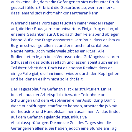
auch keine Uhr, damit die Gefangenen sich nicht unter Druck
gesetzt fühlen. Er bricht die Gespräche ab, wenn er merkt,
dass jemand sich nicht mehr konzentrieren kann.
Während seines Vortrages tauchten immer wieder Fragen
auf, die Herr Paus gerne beantwortete. Einige fragten ihn, ob
er seine Gedanken zur Arbeit nach dem Feierabend ablegen
könne. Auf diese Frage antwortete Herr Paus, dass es ihm zu
Beginn schwer gefallen ist und er manchmal schlaflose
Nächte hatte. Doch mittlerweile gibt es ein Ritual. Alle
Bediensteten legen beim Verlassen des Gefängnisses ihren
Schlüssel in das Schlüsselfach und lassen somit auch einen
Teil ihrer Arbeit dort. Doch ist es ebenso Realität, dass es
einige Fälle gibt, die ihm immer wieder durch den Kopf gehen
und bei denen es ihm nicht so leicht fällt.
Der Tagesablauf im Gefängnis ist klar strukturiert. Ein Teil
besteht aus der Arbeitspflicht bzw. der Teilnahme an
Schulungen und dem Absolvieren einer Ausbildung. Damit
diese Ausbildungen stattfinden können, arbeitet die JVA mit
der Industrie- und Handelskammer zusammen. All das findet
auf dem Gefängnisgelände statt, inklusive
Abschlussprüfungen.
Die meiste Zeit des Tages sind die
Gefangenen alleine. Sie haben jedoch eine Stunde am Tag