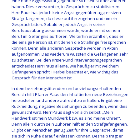
eine hohe Aggressivität gegenüber sich selbst oder anderen
haben. Diese versucht er, in Gesprächen zu stabilisieren.
Herr Paus hat jedoch keine Angst gegenüber aggressiven
Strafgefangenen, da diese auf ihn zugehen und um ein
Gespräch bitten. Sobald er jedoch Angst in seiner
Berufsausübung bekommen würde, würde er mit seinem
Beruf im Gefängnis aufhören. Weiterhin erzählt er, dass er
die einzige Person ist, mit denen die Sträflinge frei sprechen
können. Denn alle anderen Gespräche werden in Akten
aufgenommen. Das wiederum wüssten die Gefangenen sehr
zu schätzen. Bei den Krisen-und Interventionsgesprächen
entscheidet Herr Paus alleine, wie häufig er mit welchem
Gefangenen spricht. Hierbei beachtet er, wie wichtig das
Gespräch für den Menschen ist.
In dem beziehungstiftenden und beziehungserhaltenden
Bereich hilft Pfarrer Paus den Inhaftierten neue Beziehungen
herzustellen und andere aufrecht zu erhalten. Er gibt eine
Rückmeldung, negative Beziehungen zu beenden, wenn dies
gewünscht wird.
Herr Paus sagt von sich selbst: „Mein
Handwerk ist mein Mundwerk bzw. es sind meine Ohren“.
Denn allein durch sein Zuhören hilft er den Strafgefangenen.
Er gibt den Menschen genug Zeit für ihre Gespräche, damit
sie sich in Ruhe darauf einlassen können. Deshalb trägt er