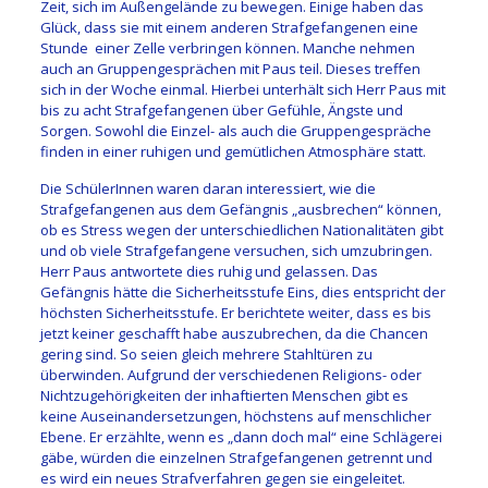
Zeit, sich im Außengelände zu bewegen. Einige haben das
Glück, dass sie mit einem anderen Strafgefangenen eine
Stunde einer Zelle verbringen können. Manche nehmen
auch an Gruppengesprächen mit Paus teil.
Dieses treffen
sich in der Woche einmal. Hierbei unterhält sich Herr Paus mit
bis zu acht Strafgefangenen über Gefühle, Ängste und
Sorgen. Sowohl die Einzel- als auch die Gruppengespräche
finden in einer ruhigen und gemütlichen Atmosphäre statt.
Die SchülerInnen waren daran interessiert, wie die
Strafgefangenen aus dem Gefängnis „ausbrechen“ können,
ob es Stress wegen der unterschiedlichen Nationalitäten gibt
und ob viele Strafgefangene versuchen, sich umzubringen.
Herr Paus antwortete dies ruhig und gelassen. Das
Gefängnis hätte die Sicherheitsstufe Eins, dies entspricht der
höchsten Sicherheitsstufe. Er berichtete weiter, dass es bis
jetzt keiner geschafft habe auszubrechen, da die Chancen
gering sind. So seien gleich mehrere Stahltüren zu
überwinden.
Aufgrund der verschiedenen Religions- oder
Nichtzugehörigkeiten der inhaftierten Menschen gibt es
keine Auseinandersetzungen, höchstens auf menschlicher
Ebene. Er erzählte, wenn es „dann doch mal“ eine Schlägerei
gäbe, würden die einzelnen Strafgefangenen getrennt und
es wird ein neues Strafverfahren gegen sie eingeleitet.