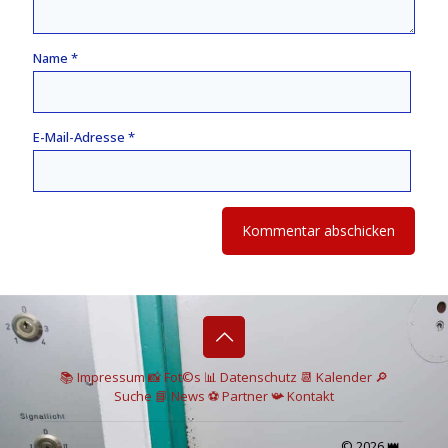
Name
*
E-Mail-Adresse
*
📚 I
mpressum
📸
Fot©s
📊
Datenschutz
📆 Kalender
🔎
Suche
📘 News
⚽
Partner
📯
Kontakt
© 2026 👑