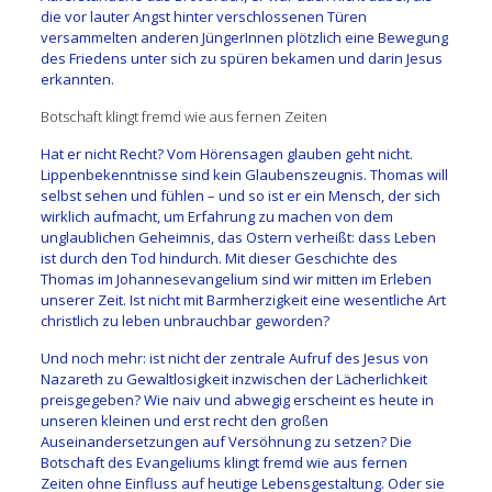
die vor lauter Angst hinter verschlossenen Türen
versammelten anderen JüngerInnen plötzlich eine Bewegung
des Friedens unter sich zu spüren bekamen und darin Jesus
erkannten.
Botschaft klingt fremd wie aus fernen Zeiten
Hat er nicht Recht? Vom Hörensagen glauben geht nicht.
Lippenbekenntnisse sind kein Glaubenszeugnis. Thomas will
selbst sehen und fühlen – und so ist er ein Mensch, der sich
wirklich aufmacht, um Erfahrung zu machen von dem
unglaublichen Geheimnis, das Ostern verheißt: dass Leben
ist durch den Tod hindurch. Mit dieser Geschichte des
Thomas im Johannesevangelium sind wir mitten im Erleben
unserer Zeit. Ist nicht mit Barmherzigkeit eine wesentliche Art
christlich zu leben unbrauchbar geworden?
Und noch mehr: ist nicht der zentrale Aufruf des Jesus von
Nazareth zu Gewaltlosigkeit inzwischen der Lächerlichkeit
preisgegeben? Wie naiv und abwegig erscheint es heute in
unseren kleinen und erst recht den großen
Auseinandersetzungen auf Versöhnung zu setzen? Die
Botschaft des Evangeliums klingt fremd wie aus fernen
Zeiten ohne Einfluss auf heutige Lebensgestaltung. Oder sie