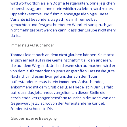
wird wortwörtlich als ein Dogma festgehalten, ohne jeglichen
Lebensbezug, und ohne darin wirklich zu leben, wird reines
Lippenbekenntnis und führt in abwegige Ideologie. Diese
Variante ist besonders tragisch, da in ihrem selbst
gemachten und festgeschriebenen Wahrheitsanspruch gar
nicht mehr gespürt werden kann, dass der Glaube nicht mehr
da ist.
Immer neu Aufsuchender
Thomas leidet noch an dem nicht glauben können. So macht
er sich erneut auf in die Gemeinschaft mit all den anderen,
die auf dem Weg sind. Und in diesem sich aufmachen wird er
von dem auferstandenen Jesus angetroffen. Das ist die gute
Nachricht in diesem Evangelium: der von den Toten
auferstandene Jesus ist ein immer neu Aufsuchender,
ankommend mit dem Gruß des „Der Friede ist in Dir!“ Es fällt
auf, dass das Johannesevangelium an dieser Stelle die
erzählende Vergangenheitsform tauscht in die Rede von der
Gegenwart. Jetzt ist, wovon der Auferstandene kündet.
Frieden ist schon – in Dir.
Glauben ist eine Bewegung