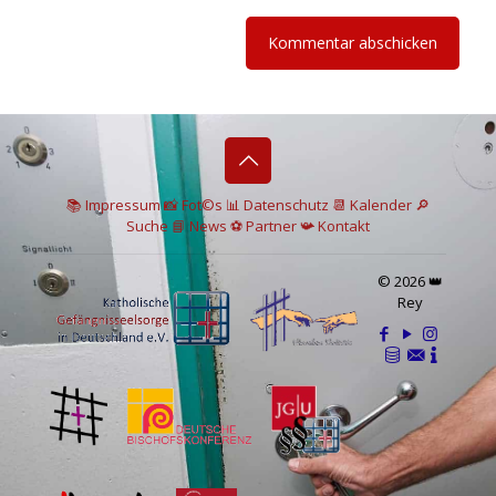
📚 I
mpressum
📸
Fot©s
📊
Datenschutz
📆 Kalender
🔎
Suche
📘 News
⚽
Partner
📯
Kontakt
© 2026 👑
Rey