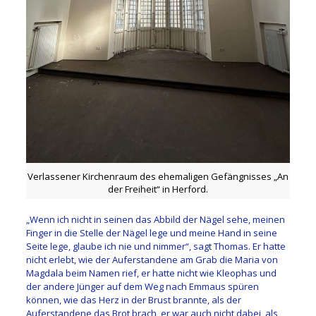
Verlassener Kirchenraum des ehemaligen Gefängnisses „An
der Freiheit“ in Herford.
„Wenn ich nicht in seinen das Abbild der Nägel sehe, meinen
Finger in die Stelle der Nägel lege und meine Hand in seine
Seite lege, glaube ich nie und nimmer“, sagt Thomas. Er hatte
nicht erlebt, wie der Auferstandene am Grab die Maria von
Magdala beim Namen rief, er hatte nicht wie Kleophas und
der andere Jünger auf dem Weg nach Emmaus spüren
können, wie das Herz in der Brust brannte, als der
Auferstandene das Brot brach, er war auch nicht dabei, als