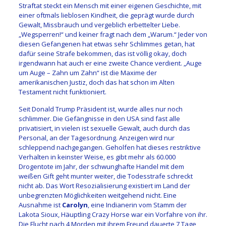
Straftat steckt ein Mensch mit einer eigenen Geschichte, mit
einer oftmals lieblosen Kindheit, die geprägt wurde durch
Gewalt, Missbrauch und vergeblich erbettelter Liebe.
„Wegsperren!“ und keiner fragt nach dem „Warum.“ Jeder von
diesen Gefangenen hat etwas sehr Schlimmes getan, hat
dafür seine Strafe bekommen, das ist völlig okay, doch
irgendwann hat auch er eine zweite Chance verdient. „Auge
um Auge – Zahn um Zahn“ ist die Maxime der
amerikanischen Justiz, doch das hat schon im Alten
Testament nicht funktioniert.
Seit Donald Trump Präsident ist, wurde alles nur noch
schlimmer. Die Gefängnisse in den USA sind fast alle
privatisiert, in vielen ist sexuelle Gewalt, auch durch das
Personal, an der Tagesordnung. Anzeigen wird nur
schleppend nachgegangen. Geholfen hat dieses restriktive
Verhalten in keinster Weise, es gibt mehr als 60.000
Drogentote im Jahr, der schwunghafte Handel mit dem
weißen Gift geht munter weiter, die Todesstrafe schreckt
nicht ab. Das Wort Resozialisierung existiert im Land der
unbegrenzten Möglichkeiten weitgehend nicht. Eine
Ausnahme ist
Carolyn
, eine Indianerin vom Stamm der
Lakota Sioux, Häuptling Crazy Horse war ein Vorfahre von ihr.
Die Flucht nach 4 Morden mit ihrem Freund dauerte 7 Tage