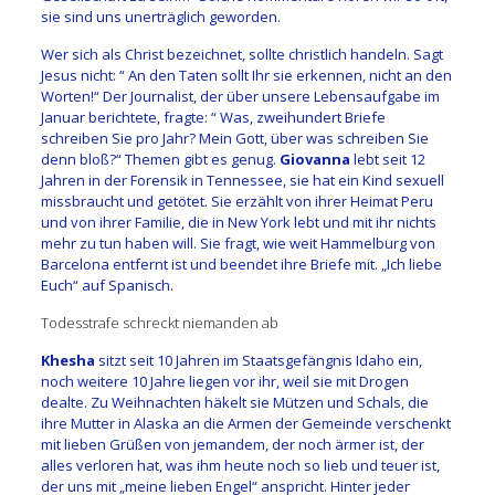
sie sind uns unerträglich geworden.
Wer sich als Christ bezeichnet, sollte christlich handeln. Sagt
Jesus nicht: “ An den Taten sollt Ihr sie erkennen, nicht an den
Worten!“ Der Journalist, der über unsere Lebensaufgabe im
Januar berichtete, fragte: “ Was, zweihundert Briefe
schreiben Sie pro Jahr? Mein Gott, über was schreiben Sie
denn bloß?“ Themen gibt es genug.
Giovanna
lebt seit 12
Jahren in der Forensik in Tennessee, sie hat ein Kind sexuell
missbraucht und getötet. Sie erzählt von ihrer Heimat Peru
und von ihrer Familie, die in New York lebt und mit ihr nichts
mehr zu tun haben will. Sie fragt, wie weit Hammelburg von
Barcelona entfernt ist und beendet ihre Briefe mit. „Ich liebe
Euch“ auf Spanisch.
Todesstrafe schreckt niemanden ab
K
hesha
sitzt seit 10 Jahren im Staatsgefängnis Idaho ein,
noch weitere 10 Jahre liegen vor ihr, weil sie mit Drogen
dealte. Zu Weihnachten häkelt sie Mützen und Schals, die
ihre Mutter in Alaska an die Armen der Gemeinde verschenkt
mit lieben Grüßen von jemandem, der noch ärmer ist, der
alles verloren hat, was ihm heute noch so lieb und teuer ist,
der uns mit „meine lieben Engel“ anspricht. Hinter jeder