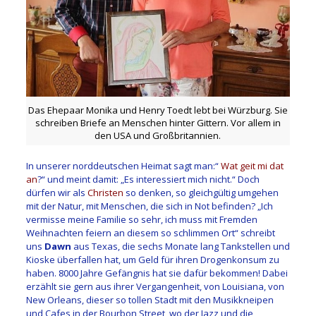
Das Ehepaar Monika und Henry Toedt lebt bei Würzburg. Sie
schreiben Briefe an Menschen hinter Gittern. Vor allem in
den USA und Großbritannien.
In unserer norddeutschen Heimat sagt man:“
Wat geit mi dat
an
?“ und meint damit: „Es interessiert mich nicht.“ Doch
dürfen wir als
Christen
so denken, so gleichgültig umgehen
mit der Natur, mit Menschen, die sich in Not befinden? „Ich
vermisse meine Familie so sehr, ich muss mit Fremden
Weihnachten feiern an diesem so schlimmen Ort“ schreibt
uns
Dawn
aus Texas, die sechs Monate lang Tankstellen und
Kioske überfallen hat, um Geld für ihren Drogenkonsum zu
haben. 8000 Jahre Gefängnis hat sie dafür bekommen! Dabei
erzählt sie gern aus ihrer Vergangenheit, von Louisiana, von
New Orleans, dieser so tollen Stadt mit den Musikkneipen
und Cafes in der Bourbon Street, wo der Jazz und die