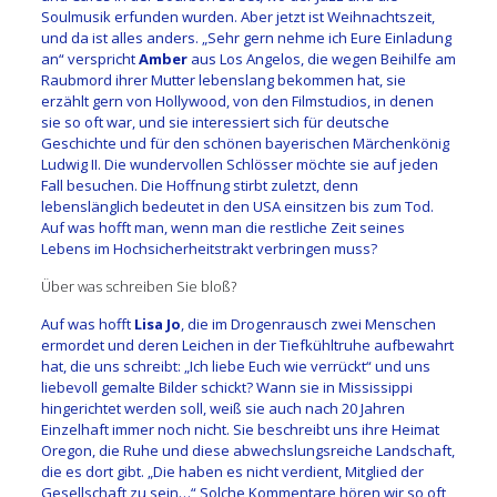
Soulmusik erfunden wurden. Aber jetzt ist Weihnachtszeit,
und da ist alles anders. „Sehr gern nehme ich Eure Einladung
an“ verspricht
Amber
aus Los Angelos, die wegen Beihilfe am
Raubmord ihrer Mutter lebenslang bekommen hat, sie
erzählt gern von Hollywood, von den Filmstudios, in denen
sie so oft war, und sie interessiert sich für deutsche
Geschichte und für den schönen bayerischen Märchenkönig
Ludwig II. Die wundervollen Schlösser möchte sie auf jeden
Fall besuchen. Die Hoffnung stirbt zuletzt, denn
lebenslänglich bedeutet in den USA einsitzen bis zum Tod.
Auf was hofft man, wenn man die restliche Zeit seines
Lebens im Hochsicherheitstrakt verbringen muss?
Über was schreiben Sie bloß?
Auf was hofft
Lisa Jo
, die im Drogenrausch zwei Menschen
ermordet und deren Leichen in der Tiefkühltruhe aufbewahrt
hat, die uns schreibt: „Ich liebe Euch wie verrückt“ und uns
liebevoll gemalte Bilder schickt? Wann sie in Mississippi
hingerichtet werden soll, weiß sie auch nach 20 Jahren
Einzelhaft immer noch nicht. Sie beschreibt uns ihre Heimat
Oregon, die Ruhe und diese abwechslungsreiche Landschaft,
die es dort gibt. „Die haben es nicht verdient, Mitglied der
Gesellschaft zu sein…“ Solche Kommentare hören wir so oft,