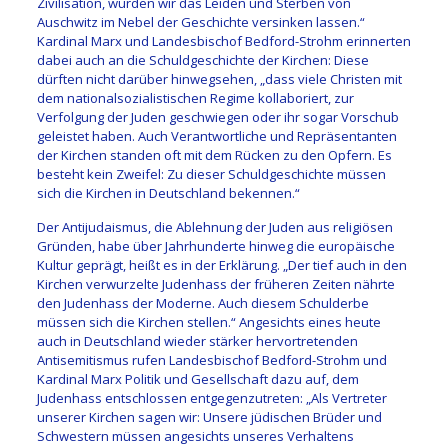
Zivilisation, würden wir das Leiden und Sterben von
Auschwitz im Nebel der Geschichte versinken lassen.“
Kardinal Marx und Landesbischof Bedford-Strohm erinnerten
dabei auch an die Schuldgeschichte der Kirchen: Diese
dürften nicht darüber hinwegsehen, „dass viele Christen mit
dem nationalsozialistischen Regime kollaboriert, zur
Verfolgung der Juden geschwiegen oder ihr sogar Vorschub
geleistet haben. Auch Verantwortliche und Repräsentanten
der Kirchen standen oft mit dem Rücken zu den Opfern. Es
besteht kein Zweifel: Zu dieser Schuldgeschichte müssen
sich die Kirchen in Deutschland bekennen.“
Der Antijudaismus, die Ablehnung der Juden aus religiösen
Gründen, habe über Jahrhunderte hinweg die europäische
Kultur geprägt, heißt es in der Erklärung. „Der tief auch in den
Kirchen verwurzelte Judenhass der früheren Zeiten nährte
den Judenhass der Moderne. Auch diesem Schulderbe
müssen sich die Kirchen stellen.“ Angesichts eines heute
auch in Deutschland wieder stärker hervortretenden
Antisemitismus rufen Landesbischof Bedford-Strohm und
Kardinal Marx Politik und Gesellschaft dazu auf, dem
Judenhass entschlossen entgegenzutreten: „Als Vertreter
unserer Kirchen sagen wir: Unsere jüdischen Brüder und
Schwestern müssen angesichts unseres Verhaltens