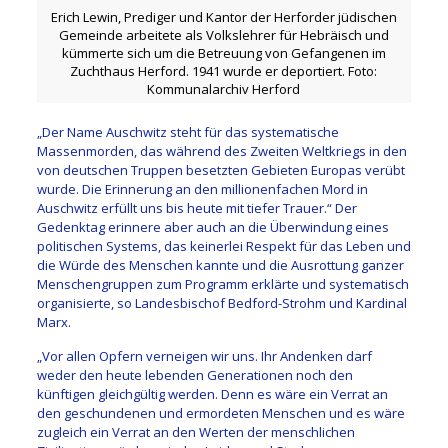
Erich Lewin, Prediger und Kantor der Herforder jüdischen
Gemeinde arbeitete als Volkslehrer für Hebräisch und
kümmerte sich um die Betreuung von Gefangenen im
Zuchthaus Herford. 1941 wurde er deportiert. Foto:
Kommunalarchiv Herford
„Der Name Auschwitz steht für das systematische
Massenmorden, das während des Zweiten Weltkriegs in den
von deutschen Truppen besetzten Gebieten Europas verübt
wurde. Die Erinnerung an den millionenfachen Mord in
Auschwitz erfüllt uns bis heute mit tiefer Trauer.“ Der
Gedenktag erinnere aber auch an die Überwindung eines
politischen Systems, das keinerlei Respekt für das Leben und
die Würde des Menschen kannte und die Ausrottung ganzer
Menschengruppen zum Programm erklärte und systematisch
organisierte, so Landesbischof Bedford-Strohm und Kardinal
Marx.
„Vor allen Opfern verneigen wir uns. Ihr Andenken darf
weder den heute lebenden Generationen noch den
künftigen gleichgültig werden. Denn es wäre ein Verrat an
den geschundenen und ermordeten Menschen und es wäre
zugleich ein Verrat an den Werten der menschlichen