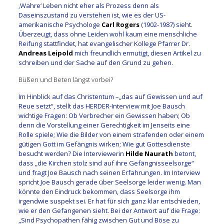
‚Wahre‘ Leben nicht eher als Prozess denn als
Daseinszustand zu verstehen ist, wie es der US-
amerikanische Psychologe
Carl Rogers
(1902-1987) sieht.
Überzeugt, dass ohne Leiden wohl kaum eine menschliche
Reifung stattfindet, hat evangelischer Kollege Pfarrer Dr.
Andreas Leipold
mich freundlich ermutigt, diesen Artikel zu
schreiben und der Sache auf den Grund zu gehen.
Büßen und Beten längst vorbei?
Im Hinblick auf das Christentum –„das auf Gewissen und auf
Reue setzt“, stellt das HERDER-Interview mit Joe Bausch
wichtige Fragen: Ob Verbrecher ein Gewissen haben; Ob
denn die Vorstellung einer Gerechtigkeit im Jenseits eine
Rolle spiele; Wie die Bilder von einem strafenden oder einem
gütigen Gott im Gefängnis wirken; Wie gut Gottesdienste
besucht werden? Die Interviewerin
Hilde Naurath
betont,
dass „die Kirchen stolz sind auf ihre Gefängnisseelsorge“
und fragt Joe Bausch nach seinen Erfahrungen. Im Interview
spricht Joe Bausch gerade über Seelsorge leider wenig. Man
könnte den Eindruck bekommen, dass Seelsorge ihm
irgendwie suspekt sei. Er hat für sich ganz klar entschieden,
wie er den Gefangenen sieht. Bei der Antwort auf die Frage:
„Sind Psychopathen fähig zwischen Gut und Böse zu