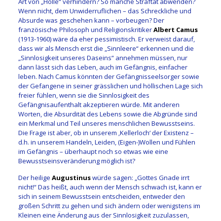
Art von „Hölle“ verhindern? So manche Straftat abwenden?
Wenn nicht, dem Unwiderruflichen – das Schreckliche und
Absurde was geschehen kann – vorbeugen? Der
französische Philosoph und Religionskritiker
Albert Camus
(1913-1960) wäre da eher pessimistisch. Er verweist darauf,
dass wir als Mensch erst die „Sinnleere“ erkennen und die
„Sinnlosigkeit unseres Daseins“ annehmen müssen, nur
dann lässt sich das Leben, auch im Gefängnis, einfacher
leben. Nach Camus könnten der Gefängnisseelsorger sowie
der Gefangene in seiner grässlichen und höllischen Lage sich
freier fühlen, wenn sie die Sinnlosigkeit des
Gefängnisaufenthalt akzeptieren würde. Mit anderen
Worten, die Absurdität des Lebens sowie die Abgründe sind
ein Merkmal und Teil unseres menschlichen Bewusstseins.
Die Frage ist aber, ob in unserem ‚Kellerloch‘ der Existenz –
d.h. in unserem Handeln, Leiden, (Eigen-)Wollen und Fühlen
im Gefängnis – überhaupt noch so etwas wie eine
Bewusstseinsveränderung möglich ist?
Der heilige
Augustinus
würde sagen: „Gottes Gnade irrt
nicht!“ Das heißt, auch wenn der Mensch schwach ist, kann er
sich in seinem Bewusstsein entscheiden, entweder den
großen Schritt zu gehen und sich ändern oder wenigstens im
Kleinen eine Änderung aus der Sinnlosigkeit zuzulassen,