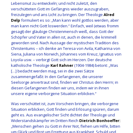
Lebensmut zu entwickeln; und nicht zuletzt, den
verschütteten Gott im Gefängnis wieder auszugraben,
freizulegen und ans Licht zu bringen. Der Theologe
Alred
Delp
formuliert es so: „Man kann wohl gottlos werden, aber
man kann nicht Gott loswerden.“ Einfach, weil (etwas fromm
gesagt) der gläubige Christenmensch weiß, dass Gott der
Schöpfer und Vater in allen ist, auch in denen, die kriminell
geworden sind. Nach Aussage der mystischen Tradition des
Christentums – ich denke an Teresa von Avila, Katharina von
Siena, Juliana von Norwich, Johannes vom Kreuz, Ignatius von
Loyola usw. – verbirgt Gott sich im Herzen. Der deutsche
katholische Theologe
Karl Rahner
(1904-1984) betont: „Was
[…] bedacht werden mag, sei in die zwei Sätze
zusammengefaßt: In den Gefangenen, die unserer
Seelsorge anvertraut sind, finden wir Christus den Herrn; in
diesen Gefangenen finden wir uns, indem wir in ihnen
unsere eigene verborgene Situation erblicken.“
Was verschüttet ist, zum Vorschein bringen, die verborgene
Situation erblicken, Gott finden und Erlösung spüren, darum
geht es. Aus evangelischer Sicht dichtet der Theologe und
Widerstandskämpfer im Dritten Reich
Dietrich Bonhoeffer:
„Menschen gehen zu Gott in ihrer Not, flehen um Hilfe, bitten
um Glück und Brot um Errettung aus Krankheit, Schuld und