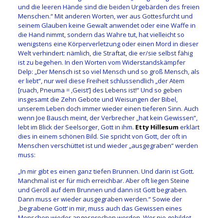
und die leeren Hände sind die beiden Urgebärden des freien
Menschen.“ Mit anderen Worten, wer aus Gottesfurcht und
seinem Glauben keine Gewalt anwendet oder eine Waffe in
die Hand nimmt, sondern das Wahre tut, hat vielleicht so
wenigstens eine Körperverletzung oder einen Mord in dieser
Welt verhindert: nämlich, die Straftat, die er/sie selbst fähig
ist zu begehen. In den Worten vom Widerstandskämpfer
Delp: „Der Mensch ist so viel Mensch und so groß Mensch, als
er liebt“, nur weil diese Freiheit schlussendlich „der Atem
[ruach, Pneuma = ‚Geist‘] des Lebens ist!“ Und so geben
insgesamt die Zehn Gebote und Weisungen der Bibel,
unserem Leben doch immer wieder einen tieferen Sinn. Auch
wenn Joe Bausch meint, der Verbrecher „hat kein Gewissen“,
lebt im Blick der Seelsorger, Gott in ihm.
Etty Hillesum
erklärt
dies in einem schönen Bild. Sie spricht von Gott, der oft in
Menschen verschüttet ist und wieder „ausgegraben“ werden
muss:
„In mir gibt es einen ganz tiefen Brunnen. Und darin ist Gott.
Manchmal ist er für mich erreichbar. Aber oft liegen Steine
und Geröll auf dem Brunnen und dann ist Gott begraben.
Dann muss er wieder ausgegraben werden.“ Sowie der
‚begrabene Gott‘ in mir, muss auch das Gewissen eines
Menschen wieder angesprochen werden. Wer nie gebildet,