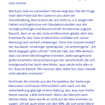
sein scheint.
Wie kann man es vermeiden? Woran liegt das? Bei der Frage
nach dem Potenzial des Guten in uns üben wir
Zurückhaltung, dass trauen wir uns nicht zu, u.a. wegen der
Fakten und Ergebnisse von Simulationsstudien aus der
Sozialpsychologie und Wissenschaft. Im Interview sagt Joe
Bausch, dass er an das Gute im Menschen glaubt, aber das
Potential für das Gute im Menschen entfaltet sich seiner
Meinung nach einfach schwieriger. Denn das Gutsein bedarf
der Ausdauer, ist weniger spektakulär, „ist anstrengend.“ „Ein
Mord dagegen geht schnell.“ Und der Fakt, das 90% denken,
dass sie einen Mord begehen könnten, widerspiegelt eine
große innerliche Verunsicherung in der Gesellschaft, die sich
breitgemacht hat. Nach dem Motto, ‚was steckt nicht alles in
Dir.‘ Bausch betont: “Wir müssen alles dafür tun, dass Gewalt
nicht attraktiv erscheint.“
Nochmals die Gründe aus der Perspektive der Seelsorge.
Menschen sind heute offensichtlich sehr stark von der
Außenwirkung geprägt. Innere Haltung, das, was man früher
Werte nannte, zählt nicht mehr. Wenn der Mensch nach
Werten lebte, dann würde er nicht auf die Idee kommen zu
sagen: „Ich bin auch einer von den 90%, die sich einen Mord