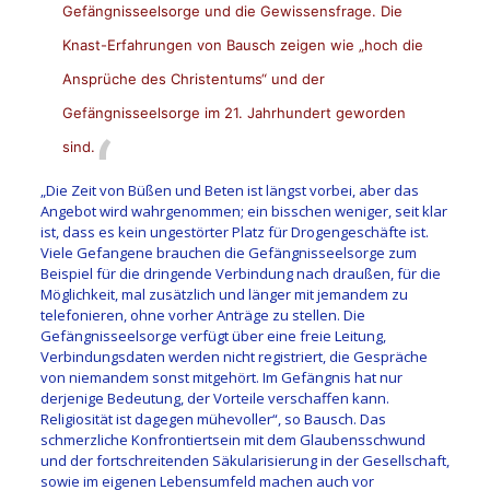
Gefängnisseelsorge und die Gewissensfrage. Die
Knast-Erfahrungen von Bausch zeigen wie „hoch die
Ansprüche des Christentums“ und der
Gefängnisseelsorge im 21. Jahrhundert geworden
sind.
„Die Zeit von Büßen und Beten ist längst vorbei, aber das
Angebot wird wahrgenommen; ein bisschen weniger, seit klar
ist, dass es kein ungestörter Platz für Drogengeschäfte ist.
Viele Gefangene brauchen die Gefängnisseelsorge zum
Beispiel für die dringende Verbindung nach draußen, für die
Möglichkeit, mal zusätzlich und länger mit jemandem zu
telefonieren, ohne vorher Anträge zu stellen. Die
Gefängnisseelsorge verfügt über eine freie Leitung,
Verbindungsdaten werden nicht registriert, die Gespräche
von niemandem sonst mitgehört. Im Gefängnis hat nur
derjenige Bedeutung, der Vorteile verschaffen kann.
Religiosität ist dagegen mühevoller“, so Bausch. Das
schmerzliche Konfrontiertsein mit dem Glaubensschwund
und der fortschreitenden Säkularisierung in der Gesellschaft,
sowie im eigenen Lebensumfeld machen auch vor