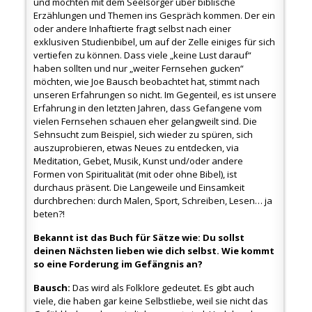
und möchten mit dem Seelsorger über biblische
Erzählungen und Themen ins Gespräch kommen. Der ein
oder andere Inhaftierte fragt selbst nach einer
exklusiven Studienbibel, um auf der Zelle einiges für sich
vertiefen zu können. Dass viele „keine Lust darauf“
haben sollten und nur „weiter Fernsehen gucken“
möchten, wie Joe Bausch beobachtet hat, stimmt nach
unseren Erfahrungen so nicht. Im Gegenteil, es ist unsere
Erfahrung in den letzten Jahren, dass Gefangene vom
vielen Fernsehen schauen eher gelangweilt sind. Die
Sehnsucht zum Beispiel, sich wieder zu spüren, sich
auszuprobieren, etwas Neues zu entdecken, via
Meditation, Gebet, Musik, Kunst und/oder andere
Formen von Spiritualität (mit oder ohne Bibel), ist
durchaus präsent. Die Langeweile und Einsamkeit
durchbrechen: durch Malen, Sport, Schreiben, Lesen… ja
beten?!
Bekannt ist das Buch für Sätze wie: Du sollst
deinen Nächsten lieben wie dich selbst. Wie kommt
so eine Forderung im Gefängnis an?
Bausch:
Das wird als Folklore gedeutet. Es gibt auch
viele, die haben gar keine Selbstliebe, weil sie nicht das