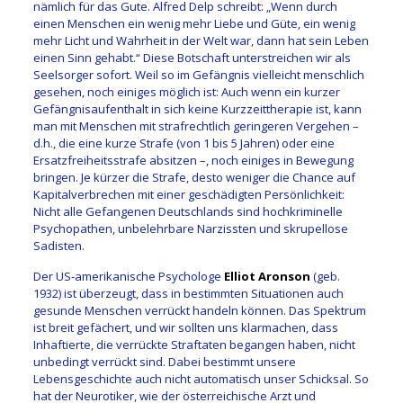
nämlich für das Gute. Alfred Delp schreibt: „Wenn durch
einen Menschen ein wenig mehr Liebe und Güte, ein wenig
mehr Licht und Wahrheit in der Welt war, dann hat sein Leben
einen Sinn gehabt.“ Diese Botschaft unterstreichen wir als
Seelsorger sofort. Weil so im Gefängnis vielleicht menschlich
gesehen, noch einiges möglich ist: Auch wenn ein kurzer
Gefängnisaufenthalt in sich keine Kurzzeittherapie ist, kann
man mit Menschen mit strafrechtlich geringeren Vergehen –
d.h., die eine kurze Strafe (von 1 bis 5 Jahren) oder eine
Ersatzfreiheitsstrafe absitzen –, noch einiges in Bewegung
bringen. Je kürzer die Strafe, desto weniger die Chance auf
Kapitalverbrechen mit einer geschädigten Persönlichkeit:
Nicht alle Gefangenen Deutschlands sind hochkriminelle
Psychopathen, unbelehrbare Narzissten und skrupellose
Sadisten.
Der US-amerikanische Psychologe
Elliot Aronson
(geb.
1932) ist überzeugt, dass in bestimmten Situationen auch
gesunde Menschen verrückt handeln können. Das Spektrum
ist breit gefächert, und wir sollten uns klarmachen, dass
Inhaftierte, die verrückte Straftaten begangen haben, nicht
unbedingt verrückt sind. Dabei bestimmt unsere
Lebensgeschichte auch nicht automatisch unser Schicksal. So
hat der Neurotiker, wie der österreichische Arzt und