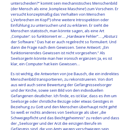
unterscheiden?“ kommt sein mechanistisches Menschenbild
(der Mensch als eine ‚komplexe Maschine‘) zum Vorschein. Er
versucht konzeptmäßig das Verhalten von Menschen
(„Verbrechen im Kopf“) ohne weitere Introspektion oder
Einfühlung zu untersuchen und zu erklären. Er sieht die
Menschen statistisch, man könnte sagen, als eine Art
‚Computer‘: so funktioniert er… „Hardware Fehler“… „Absturz
der Software.“ Das hat er auch regelrecht so formuliert. Und
dann die Frage nach dem Gewissen. Seine Antwort: „Ein
funktionierendes Gewissen ist nicht vorgesehen.“ Als
SeelsorgerIn könnte man hier ironisch ergänzen: Ja, es ist
klar, ein Computer hat kein Gewissen…
Es ist wichtig, die Antworten von Joe Bausch, die ein indirektes
Menschenbild transportieren, zu rekonstruieren. Von dort
aus wird auch seine Bewertung der Gefängnisseelsorger
und der Kirche, sowie sein Bild von den individuellen
Gefangenen deutlicher. Ich finde, es ist klar, dass es ihm um
Seelsorge oder christliche Bezüge oder etwas Geistiges in
Beziehung zu Gott und den Menschen überhaupt nicht geht!
So weiß er nichts anderes von Seelsorge als über „die
Schweigepflicht und das Beichtgeheimnis“ zu reden und dass
der „Seelsorger und der Arzt die einzigen Berufe im
Gefängnis sind, die von Amts wegen verschwiegen sein