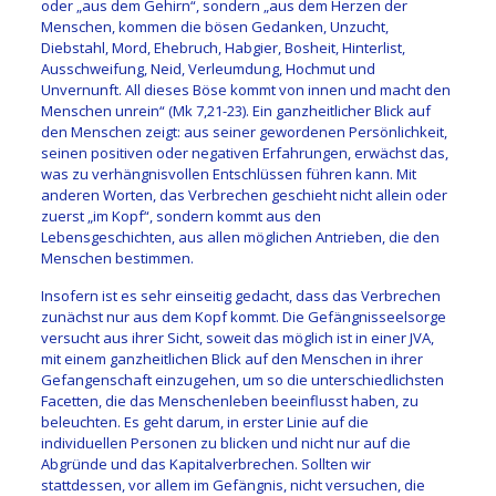
oder „aus dem Gehirn“, sondern „aus dem Herzen der
Menschen, kommen die bösen Gedanken, Unzucht,
Diebstahl, Mord, Ehebruch, Habgier, Bosheit, Hinterlist,
Ausschweifung, Neid, Verleumdung, Hochmut und
Unvernunft. All dieses Böse kommt von innen und macht den
Menschen unrein“ (Mk 7,21-23). Ein ganzheitlicher Blick auf
den Menschen zeigt: aus seiner gewordenen Persönlichkeit,
seinen positiven oder negativen Erfahrungen, erwächst das,
was zu verhängnisvollen Entschlüssen führen kann. Mit
anderen Worten, das Verbrechen geschieht nicht allein oder
zuerst „im Kopf“, sondern kommt aus den
Lebensgeschichten, aus allen möglichen Antrieben, die den
Menschen bestimmen.
Insofern ist es sehr einseitig gedacht, dass das Verbrechen
zunächst nur aus dem Kopf kommt. Die Gefängnisseelsorge
versucht aus ihrer Sicht, soweit das möglich ist in einer JVA,
mit einem ganzheitlichen Blick auf den Menschen in ihrer
Gefangenschaft einzugehen, um so die unterschiedlichsten
Facetten, die das Menschenleben beeinflusst haben, zu
beleuchten. Es geht darum, in erster Linie auf die
individuellen Personen zu blicken und nicht nur auf die
Abgründe und das Kapitalverbrechen. Sollten wir
stattdessen, vor allem im Gefängnis, nicht versuchen, die