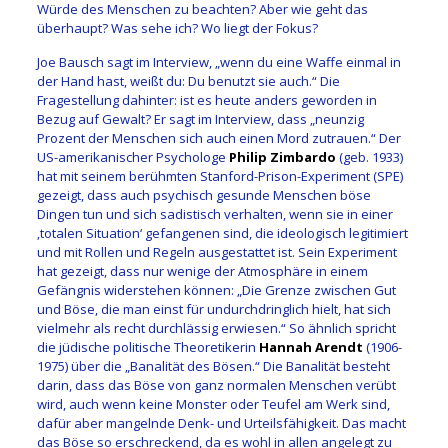
Würde des Menschen zu beachten? Aber wie geht das
überhaupt? Was sehe ich? Wo liegt der Fokus?
Joe Bausch sagt im Interview, „wenn du eine Waffe einmal in
der Hand hast, weißt du: Du benutzt sie auch.“ Die
Fragestellung dahinter: ist es heute anders geworden in
Bezug auf Gewalt? Er sagt im Interview, dass „neunzig
Prozent der Menschen sich auch einen Mord zutrauen.“ Der
US-amerikanischer Psychologe
Philip Zimbardo
(geb. 1933)
hat mit seinem berühmten Stanford-Prison-Experiment (SPE)
gezeigt, dass auch psychisch gesunde Menschen böse
Dingen tun und sich sadistisch verhalten, wenn sie in einer
‚totalen Situation‘ gefangenen sind, die ideologisch legitimiert
und mit Rollen und Regeln ausgestattet ist. Sein Experiment
hat gezeigt, dass nur wenige der Atmosphäre in einem
Gefängnis widerstehen können: „Die Grenze zwischen Gut
und Böse, die man einst für undurchdringlich hielt, hat sich
vielmehr als recht durchlässig erwiesen.“ So ähnlich spricht
die jüdische politische Theoretikerin
Hannah Arendt
(1906-
1975) über die „Banalität des Bösen.“ Die Banalität besteht
darin, dass das Böse von ganz normalen Menschen verübt
wird, auch wenn keine Monster oder Teufel am Werk sind,
dafür aber mangelnde Denk- und Urteilsfähigkeit. Das macht
das Böse so erschreckend, da es wohl in allen angelegt zu