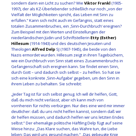
sondern darin ein Licht zu suchen? Wie
Viktor Frankl
(1905-
1997), der als KZ-Überlebender schließlich nur noch „von der
Vielfalt der Möglichkeiten spricht, das Leben mit Sinn zu
erfüllen.“ Kann sich nicht auch im Gefängnis, statt eines
totalen Zusammenbruches, ein ‚Sinn-Durchbruch‘ ereignen?
Zum Beispiel mit den Werten und Einstellungen der
niederländischen Jüdin und Schriftstellerin
Etty (Esther)
Hillesum
(1914-1943) und des deutschen Jesuiten und
Theologen
Alfred Delp
SJ (1907-1945), die beide von den
Nazis ermordet wurden. Hillesum zeigt in ihren Tagebüchern,
wie ein Durchbruch von Sinn statt eines Zusammenbruchs in
Gefangenschaft sich ereignen kann. Sie findet einen Sinn,
durch Gott – und dadurch sich selbst – zu helfen. So hat sie
sich eine konkrete ‚Sinn-Aufgabe‘ gegeben, um den Sinn in
ihrem Leben zu behalten. Sie schreibt:
„Jeder Tag ist für sich selbst genug. Ich will dir helfen, Gott,
daß du mich nicht verlässt, aber ich kann mich von
vornherein für nichts verbürgen. Nur dies eine wird mir immer
deutlicher: daß du uns nicht helfen kannst, sondern daß wir
dir helfen müssen, und dadurch helfen wir uns letzten Endes
selbst.“ Der ehemalige politische Häftling Delp fügt auf seine
Weise hinzu: „Das Klare suchen, das Wahre tun, die Liebe
leben: Das wird uns gesund machen.“ „Das gebeugte Knie