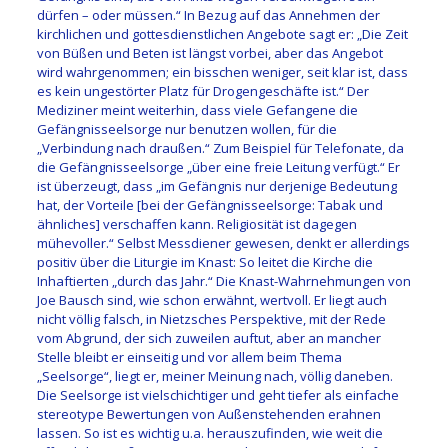
dürfen – oder müssen.“ In Bezug auf das Annehmen der
kirchlichen und gottesdienstlichen Angebote sagt er: „Die Zeit
von Büßen und Beten ist längst vorbei, aber das Angebot
wird wahrgenommen; ein bisschen weniger, seit klar ist, dass
es kein ungestörter Platz für Drogengeschäfte ist.“ Der
Mediziner meint weiterhin, dass viele Gefangene die
Gefängnisseelsorge nur benutzen wollen, für die
„Verbindung nach draußen.“ Zum Beispiel für Telefonate, da
die Gefängnisseelsorge „über eine freie Leitung verfügt.“ Er
ist überzeugt, dass „im Gefängnis nur derjenige Bedeutung
hat, der Vorteile [bei der Gefängnisseelsorge: Tabak und
ähnliches] verschaffen kann. Religiosität ist dagegen
mühevoller.“ Selbst Messdiener gewesen, denkt er allerdings
positiv über die Liturgie im Knast: So leitet die Kirche die
Inhaftierten „durch das Jahr.“ Die Knast-Wahrnehmungen von
Joe Bausch sind, wie schon erwähnt, wertvoll. Er liegt auch
nicht völlig falsch, in Nietzsches Perspektive, mit der Rede
vom Abgrund, der sich zuweilen auftut, aber an mancher
Stelle bleibt er einseitig und vor allem beim Thema
„Seelsorge“, liegt er, meiner Meinung nach, völlig daneben.
Die Seelsorge ist vielschichtiger und geht tiefer als einfache
stereotype Bewertungen von Außenstehenden erahnen
lassen. So ist es wichtig u.a. herauszufinden, wie weit die