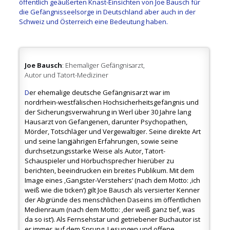
öffentlich geäußerten Knast-Einsichten von Joe Bausch für
die Gefängnisseelsorge in Deutschland aber auch in der
Schweiz und Österreich eine Bedeutung haben.
Joe Bausch
: Ehemaliger Gefängnisarzt,
Autor und Tatort-Mediziner
D
er ehemalige deutsche Gefängnisarzt war im
nordrhein-westfälischen Hochsicherheitsgefängnis und
der Sicherungsverwahrung in Werl über 30 Jahre lang
Hausarzt von Gefangenen, darunter Psychopathen,
Mörder, Totschläger und Vergewaltiger. Seine direkte Art
und seine langjährigen Erfahrungen, sowie seine
durchsetzungsstarke Weise als Autor, Tatort-
Schauspieler und Hörbuchsprecher hierüber zu
berichten, beeindrucken ein breites Publikum. Mit dem
Image eines ‚Gangster-Verstehers‘ (nach dem Motto: ‚ich
weiß wie die ticken‘) gilt Joe Bausch als versierter Kenner
der Abgründe des menschlichen Daseins im öffentlichen
Medienraum (nach dem Motto: ‚der weiß ganz tief, was
da so ist‘). Als Fernsehstar und getriebener Buchautor ist
er immer auf dem Sprung. Lesungen und offene