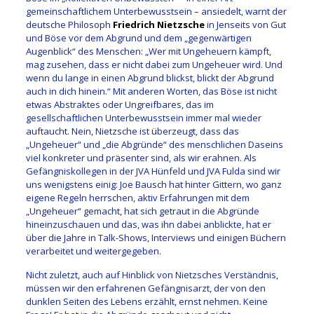
gemeinschaftlichem Unterbewusstsein – ansiedelt, warnt der
deutsche Philosoph
Friedrich Nietzsche
in Jenseits von Gut
und Böse vor dem Abgrund und dem „gegenwärtigen
Augenblick“ des Menschen: „Wer mit Ungeheuern kämpft,
mag zusehen, dass er nicht dabei zum Ungeheuer wird. Und
wenn du lange in einen Abgrund blickst, blickt der Abgrund
auch in dich hinein.“ Mit anderen Worten, das Böse ist nicht
etwas Abstraktes oder Ungreifbares, das im
gesellschaftlichen Unterbewusstsein immer mal wieder
auftaucht. Nein, Nietzsche ist überzeugt, dass das
„Ungeheuer“ und „die Abgründe“ des menschlichen Daseins
viel konkreter und präsenter sind, als wir erahnen. Als
Gefängniskollegen in der JVA Hünfeld und JVA Fulda sind wir
uns wenigstens einig: Joe Bausch hat hinter Gittern, wo ganz
eigene Regeln herrschen, aktiv Erfahrungen mit dem
„Ungeheuer“ gemacht, hat sich getraut in die Abgründe
hineinzuschauen und das, was ihn dabei anblickte, hat er
über die Jahre in Talk-Shows, Interviews und einigen Büchern
verarbeitet und weitergegeben.
Nicht zuletzt, auch auf Hinblick von Nietzsches Verständnis,
müssen wir den erfahrenen Gefängnisarzt, der von den
dunklen Seiten des Lebens erzählt, ernst nehmen. Keine