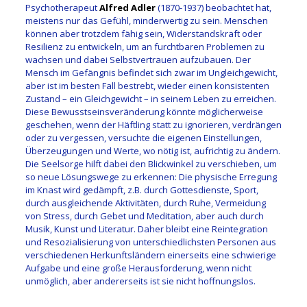
Psychotherapeut
Alfred Adler
(1870-1937) beobachtet hat,
meistens nur das Gefühl, minderwertig zu sein. Menschen
können aber trotzdem fähig sein, Widerstandskraft oder
Resilienz zu entwickeln, um an furchtbaren Problemen zu
wachsen und dabei Selbstvertrauen aufzubauen. Der
Mensch im Gefängnis befindet sich zwar im Ungleichgewicht,
aber ist im besten Fall bestrebt, wieder einen konsistenten
Zustand – ein Gleichgewicht – in seinem Leben zu erreichen.
Diese Bewusstseinsveränderung könnte möglicherweise
geschehen, wenn der Häftling statt zu ignorieren, verdrängen
oder zu vergessen, versuchte die eigenen Einstellungen,
Überzeugungen und Werte, wo nötig ist, aufrichtig zu ändern.
Die Seelsorge hilft dabei den Blickwinkel zu verschieben, um
so neue Lösungswege zu erkennen: Die physische Erregung
im Knast wird gedämpft, z.B. durch Gottesdienste, Sport,
durch ausgleichende Aktivitäten, durch Ruhe, Vermeidung
von Stress, durch Gebet und Meditation, aber auch durch
Musik, Kunst und Literatur. Daher bleibt eine Reintegration
und Resozialisierung von unterschiedlichsten Personen aus
verschiedenen Herkunftsländern einerseits eine schwierige
Aufgabe und eine große Herausforderung, wenn nicht
unmöglich, aber andererseits ist sie nicht hoffnungslos.