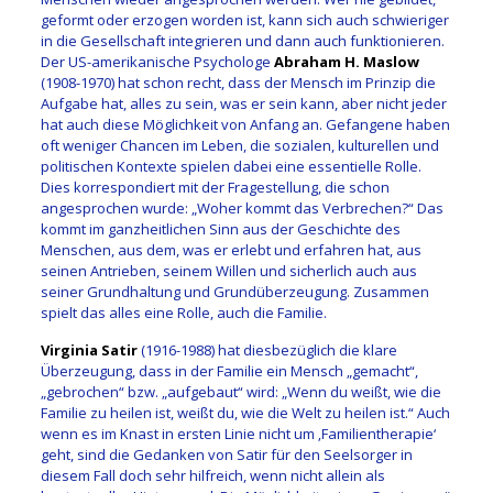
geformt oder erzogen worden ist, kann sich auch schwieriger
in die Gesellschaft integrieren und dann auch funktionieren.
Der US-amerikanische Psychologe
Abraham H. Maslow
(1908-1970) hat schon recht, dass der Mensch im Prinzip die
Aufgabe hat, alles zu sein, was er sein kann, aber nicht jeder
hat auch diese Möglichkeit von Anfang an. Gefangene haben
oft weniger Chancen im Leben, die sozialen, kulturellen und
politischen Kontexte spielen dabei eine essentielle Rolle.
Dies korrespondiert mit der Fragestellung, die schon
angesprochen wurde: „Woher kommt das Verbrechen?“ Das
kommt im ganzheitlichen Sinn aus der Geschichte des
Menschen, aus dem, was er erlebt und erfahren hat, aus
seinen Antrieben, seinem Willen und sicherlich auch aus
seiner Grundhaltung und Grundüberzeugung. Zusammen
spielt das alles eine Rolle, auch die Familie.
Virginia Satir
(1916-1988) hat diesbezüglich die klare
Überzeugung, dass in der Familie ein Mensch „gemacht“,
„gebrochen“ bzw. „aufgebaut“ wird: „Wenn du weißt, wie die
Familie zu heilen ist, weißt du, wie die Welt zu heilen ist.“ Auch
wenn es im Knast in ersten Linie nicht um ‚Familientherapie‘
geht, sind die Gedanken von Satir für den Seelsorger in
diesem Fall doch sehr hilfreich, wenn nicht allein als