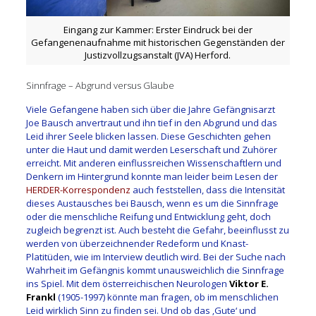
Eingang zur Kammer: Erster Eindruck bei der
Gefangenenaufnahme mit historischen Gegenständen der
Justizvollzugsanstalt (JVA) Herford.
Sinnfrage – Abgrund versus Glaube
Viele Gefangene haben sich über die Jahre Gefängnisarzt
Joe Bausch anvertraut und ihn tief in den Abgrund und das
Leid ihrer Seele blicken lassen. Diese Geschichten gehen
unter die Haut und damit werden Leserschaft und Zuhörer
erreicht. Mit anderen einflussreichen Wissenschaftlern und
Denkern im Hintergrund konnte man leider beim Lesen der
HERDER-Korrespondenz
auch feststellen, dass die Intensität
dieses Austausches bei Bausch, wenn es um die Sinnfrage
oder die menschliche Reifung und Entwicklung geht, doch
zugleich begrenzt ist. Auch besteht die Gefahr, beeinflusst zu
werden von überzeichnender Redeform und Knast-
Platitüden, wie im Interview deutlich wird. Bei der Suche nach
Wahrheit im Gefängnis kommt unausweichlich die Sinnfrage
ins Spiel. Mit dem österreichischen Neurologen
Viktor E.
Frankl
(1905-1997) könnte man fragen, ob im menschlichen
Leid wirklich Sinn zu finden sei. Und ob das ‚Gute‘ und