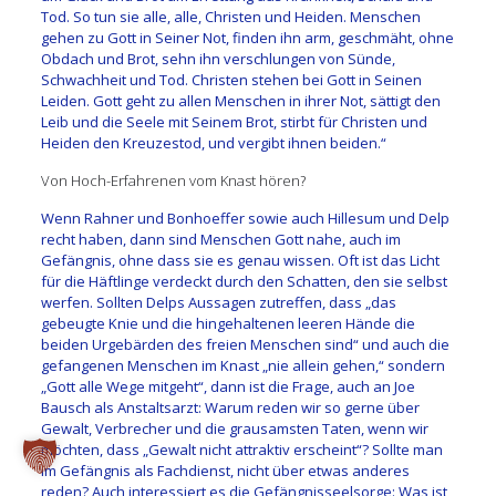
Tod. So tun sie alle, alle, Christen und Heiden. Menschen
gehen zu Gott in Seiner Not, finden ihn arm, geschmäht, ohne
Obdach und Brot, sehn ihn verschlungen von Sünde,
Schwachheit und Tod. Christen stehen bei Gott in Seinen
Leiden. Gott geht zu allen Menschen in ihrer Not, sättigt den
Leib und die Seele mit Seinem Brot, stirbt für Christen und
Heiden den Kreuzestod, und vergibt ihnen beiden.“
Von Hoch-Erfahrenen vom Knast hören?
Wenn Rahner und Bonhoeffer sowie auch Hillesum und Delp
recht haben, dann sind Menschen Gott nahe, auch im
Gefängnis, ohne dass sie es genau wissen. Oft ist das Licht
für die Häftlinge verdeckt durch den Schatten, den sie selbst
werfen. Sollten Delps Aussagen zutreffen, dass „das
gebeugte Knie und die hingehaltenen leeren Hände die
beiden Urgebärden des freien Menschen sind“ und auch die
gefangenen Menschen im Knast „nie allein gehen,“ sondern
„Gott alle Wege mitgeht“, dann ist die Frage, auch an Joe
Bausch als Anstaltsarzt: Warum reden wir so gerne über
Gewalt, Verbrecher und die grausamsten Taten, wenn wir
möchten, dass „Gewalt nicht attraktiv erscheint“? Sollte man
im Gefängnis als Fachdienst, nicht über etwas anderes
reden? Auch interessiert es die Gefängnisseelsorge: Was ist