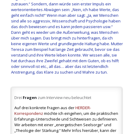
zutrauen.“ Sondern, dann würde sein erster Impuls ein
werteorientiertes Abwägen sein: „Nein, ich habe Werte, das
geht einfach nicht!“ Wenn man aber sagt: „Ja, wir Menschen
sind alle so aggressiv, Wissenschaft und Psychologie haben
das doch bewiesen und es kann jedem passieren usw.“
Dann geht es wieder um die Außenwirkung, was Menschen
über mich sagen. Das bringt mich zu hinterfragen, da ich
keine eigenen Werte und grundlegende Haltung habe. Mutter
Teresa zum Beispiel hat lange Zeit gebraucht, bevor sie das
verstand und ihre Werte leben konnte. Wir wissen alle, sie
hat durchaus ihre Zweifel gehabt mit dem Guten, ob es hilft
oder sinnvoll ist etc., all das… aber das ist letztendlich
Anstrengung, das Klare zu suchen und Wahre zu tun.
Drei
Fragen
zum Interview neu beleuchtet
Auf drei konkrete Fragen aus der
HERDER-
Korrespondenz
möchte ich eingehen, um die praktischen
Erfahrungs-Unterschiede und Sichtweisen zu definieren.
Wir arbeiten mit einer „energetischen Seelsorge“ und
„Theologie der Stärkung.“ Mehr Infos hierüber, kann der