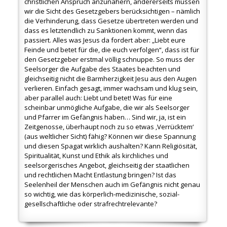
christlichen Anspruch anzunähern, andererseits müssen
wir die Sicht des Gesetzgebers berücksichtigen – nämlich
die Verhinderung, dass Gesetze übertreten werden und
dass es letztendlich zu Sanktionen kommt, wenn das
passiert. Alles was Jesus da fordert aber: „Liebt eure
Feinde und betet für die, die euch verfolgen“, dass ist für
den Gesetzgeber erstmal völlig schnuppe. So muss der
Seelsorger die Aufgabe des Staates beachten und
gleichseitig nicht die Barmherzigkeit Jesu aus den Augen
verlieren. Einfach gesagt, immer wachsam und klug sein,
aber parallel auch: Liebt und betet! Was für eine
scheinbar unmögliche Aufgabe, die wir als Seelsorger
und Pfarrer im Gefängnis haben… Sind wir, ja, ist ein
Zeitgenosse, überhaupt noch zu so etwas ‚Verrücktem‘
(aus weltlicher Sicht) fähig? Können wir diese Spannung
und diesen Spagat wirklich aushalten? Kann Religiösität,
Spiritualität, Kunst und Ethik als kirchliches und
seelsorgerisches Angebot, gleichseitig der staatlichen
und rechtlichen Macht Entlastung bringen? Ist das
Seelenheil der Menschen auch im Gefängnis nicht genau
so wichtig, wie das körperlich-medizinische, sozial-
gesellschaftliche oder strafrechtrelevante?