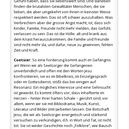
Gefühl haben, dass sie liebenswert sind. Und daneben
finden die brutalsten Gewalttäter Menschen, die sie
lieben, die aber umgekehrt von ihnen in keinster Weise
respektiert werden. Das ist oft schwer auszuhalten. Was
Verbrechern aber die grosse Angst macht, ist, dass sich
Kinder, Familie, Freunde nicht mehr melden, das Gefühl,
verlassen zu sein. Das ist die Hölle: alt und krank aus
dem Knast herauszukommen, die Familie und Freunde
sind nicht mehr da, und dafür, neue zu gewinnen, fehlen
Zeit und Kraft.
Coetsier:
So eine Forderung kommt auch im Gefängnis
an! Wenn wir als Seelsorger die Gefangenen
unverbindlich und offen mit den Worten Jesu
konfrontieren, sei es im Bibelkreis, im Einzelgespräch
oder im Gottesdienst, stößt das bei einigen auf
Resonanz. Ein mögliches Interesse und eine Sehnsucht
ist geweckt. Es kommt öfters vor, dass Inhaftierte im
Herzen – hinter ihrer harten Schale – gerührt sind, vor
allem, wenn wir sie mit Bibliodrama, Musik, Kunst,
Literatur und Bilder (mit-)arbeiten lassen. Die Botschaft
Jesu, die wir als Seelsorger energetisch und stärkend
versuchen zu verkündigen, d.h. in Wort und Tat, ist nicht
tot. Sie ist weder Geschichte noch „Folklore“, wie Bausch