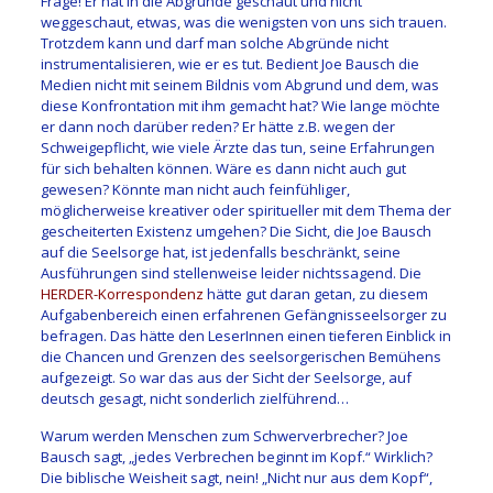
Frage! Er hat in die Abgründe geschaut und nicht
weggeschaut, etwas, was die wenigsten von uns sich trauen.
Trotzdem kann und darf man solche Abgründe nicht
instrumentalisieren, wie er es tut. Bedient Joe Bausch die
Medien nicht mit seinem Bildnis vom Abgrund und dem, was
diese Konfrontation mit ihm gemacht hat? Wie lange möchte
er dann noch darüber reden? Er hätte z.B. wegen der
Schweigepflicht, wie viele Ärzte das tun, seine Erfahrungen
für sich behalten können. Wäre es dann nicht auch gut
gewesen? Könnte man nicht auch feinfühliger,
möglicherweise kreativer oder spiritueller mit dem Thema der
gescheiterten Existenz umgehen? Die Sicht, die Joe Bausch
auf die Seelsorge hat, ist jedenfalls beschränkt, seine
Ausführungen sind stellenweise leider nichtssagend. Die
HERDER-Korrespondenz
hätte gut daran getan, zu diesem
Aufgabenbereich einen erfahrenen Gefängnisseelsorger zu
befragen. Das hätte den LeserInnen einen tieferen Einblick in
die Chancen und Grenzen des seelsorgerischen Bemühens
aufgezeigt. So war das aus der Sicht der Seelsorge, auf
deutsch gesagt, nicht sonderlich zielführend…
Warum werden Menschen zum Schwerverbrecher? Joe
Bausch sagt, „jedes Verbrechen beginnt im Kopf.“ Wirklich?
Die biblische Weisheit sagt, nein! „Nicht nur aus dem Kopf“,