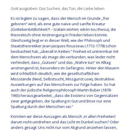
Gott ausgraben: Das Suchen, das Tun, die Liebe leben
Es ist legitim zu sagen, dass der Mensch im Grunde „frei
geboren“ wird, als eine gute naive und sanfte Kreatur
(Gottebenbildlichkeit?! – tzäläm elohim; eikōn tou theou), die
theoretisch ohne Anstrengung in Frieden leben könnte.
Gleichzeitig liegt er in dieser Welt, wie der Philosoph und
Staatstheoretiker Jean-Jacques Rousseau (1712-1778) schon
beobachtet hat, „überall in Ketten.“ Freiheit ist untrennbar mit
dem Menschsein als imago dei verbunden, was leider nicht
verhindert, dass „Gutsein“ und das „Wahre tun“ im Alltag
anstrengend ist, besonders im Gefängnis. Hinter den Mauern
wird schließlich deutlich, wie die gesellschaftlichen
Missstände (Neid, Selbstsucht, Missgunst usw), destruktive
Auswirkungen auf das Menschsein zur Folge haben. So hat
auch der jüdische Religionsphilosoph Martin Buber (1878-
1965) herausgearbeitet, „dass die Existenz von Gegensätzen
zwar gottgegeben, die Spaltung in Gut und Böse nur eine
Spaltung durch den Menschen sei.“
Könnten wir diese Aussagen als Mensch ‚in allen Freiheiten‘
darum nicht umdrehen und das Licht im Dunkel suchen? Oder
anders gesagt: Uns nicht nur vom Abgrund anziehen lassen,