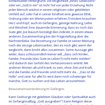
kontextueller Hintergrund. Die Möglichkeit „eines Gewissens“
oder ein „Gott in mir“ ist nicht Teil von jeder Erziehung. Nicht
jeder Mensch wächst in einem religiösen oder gebildeten
Umfeld auf, oder hat in seiner Kindheit eine gewisse Ethik,
Ordnung oder ein Wertesystem erfahren.Trotzdem brauchen
Herz und Kopf, auch im Gefängnis, geistige Nahrung, Liebe
und Weisheit: Eine dauernde Erinnerung, dass es noch das
Gute gibt. Joe Bausch bestätigt dies indirekt, in einem etwas
anderen Zusammenhang bei der Fragestellung über die
Nächstenliebe. Die Beziehung zur Familie ist seiner Meinung
nach der einzige Lebensanker, den es noch gibt, wenn der
wegbricht, dann bricht alles zusammen. Seine Aussage gibt
wider, dass schlussendlich keiner will, „dass sich Kinder,
Familie, Freunde [das Gute im Leben?] nicht mehr melden“
und dadurch das Gefühl des Verlassenseins eintritt. Mit
anderen Worten alt und krank zu sein, ohne Zeit und Kraft,
und die Familie und Freunde sind nicht mehr da… „Das ist die
Hölle“ und zwar für alle! Es wird dann noch schwieriger für
manche, Gott zu suchen und das Leben anzunehmen.
Bewusstseinsveränderung im Gefängnis
Kann Seelsorge mit gelebtem Glauben oder Spiritualität auch
im Gefängnisalltag, „Gott ausgraben“? Kann Religion diese