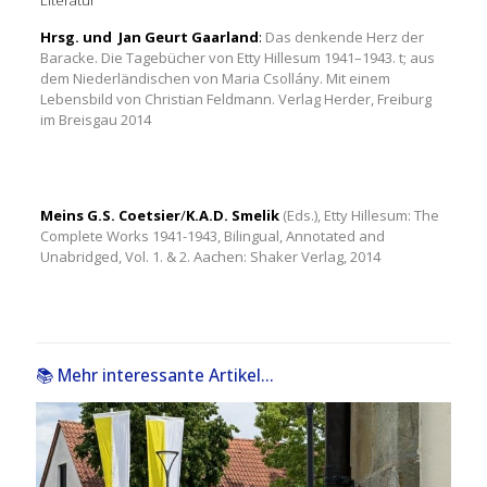
Hrsg. und Jan Geurt Gaarland
:
Das denkende Herz der
Baracke. Die Tagebücher von Etty Hillesum 1941–1943. t; aus
dem Niederländischen von Maria Csollány. Mit einem
Lebensbild von Christian Feldmann. Verlag Herder, Freiburg
im Breisgau 2014
.
Meins G.S. Coetsier
/
K.A.D. Smelik
(Eds.), Etty Hillesum: The
Complete Works 1941-1943, Bilingual, Annotated and
Unabridged, Vol. 1. & 2. Aachen: Shaker Verlag, 2014
📚 Mehr interessante Artikel...