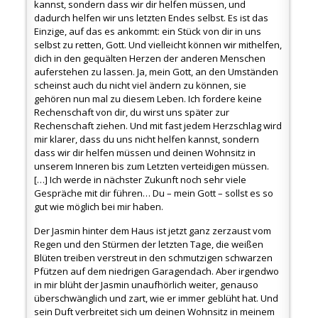
kannst, sondern dass wir dir helfen müssen, und
dadurch helfen wir uns letzten Endes selbst. Es ist das
Einzige, auf das es ankommt: ein Stück von dir in uns
selbst zu retten, Gott. Und vielleicht können wir mithelfen,
dich in den gequälten Herzen der anderen Menschen
auferstehen zu lassen. Ja, mein Gott, an den Umständen
scheinst auch du nicht viel ändern zu können, sie
gehören nun mal zu diesem Leben. Ich fordere keine
Rechenschaft von dir, du wirst uns später zur
Rechenschaft ziehen. Und mit fast jedem Herzschlag wird
mir klarer, dass du uns nicht helfen kannst, sondern
dass wir dir helfen müssen und deinen Wohnsitz in
unserem Inneren bis zum Letzten verteidigen müssen.
[…] Ich werde in nächster Zukunft noch sehr viele
Gespräche mit dir führen… Du – mein Gott – sollst es so
gut wie möglich bei mir haben.
Der Jasmin hinter dem Haus ist jetzt ganz zerzaust vom
Regen und den Stürmen der letzten Tage, die weißen
Blüten treiben verstreut in den schmutzigen schwarzen
Pfützen auf dem niedrigen Garagendach. Aber irgendwo
in mir blüht der Jasmin unaufhörlich weiter, genauso
überschwänglich und zart, wie er immer geblüht hat. Und
sein Duft verbreitet sich um deinen Wohnsitz in meinem