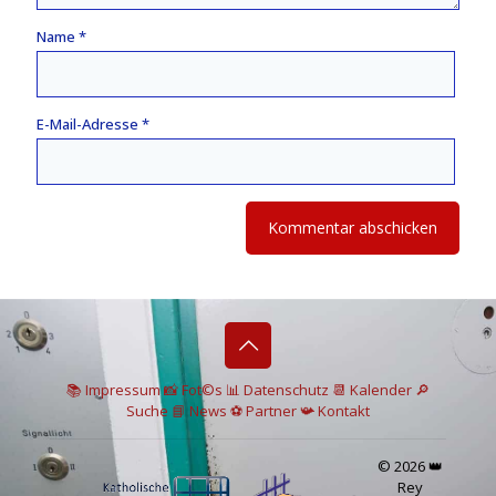
Name
*
E-Mail-Adresse
*
📚 I
mpressum
📸
Fot©s
📊
Datenschutz
📆 Kalender
🔎
Suche
📘 News
⚽
Partner
📯
Kontakt
© 2026 👑
Rey