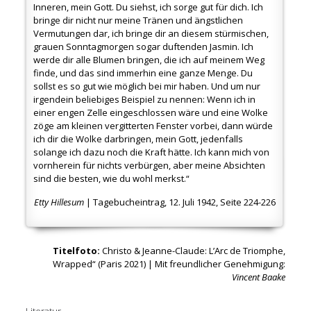
Inneren, mein Gott. Du siehst, ich sorge gut für dich. Ich
bringe dir nicht nur meine Tränen und ängstlichen
Vermutungen dar, ich bringe dir an diesem stürmischen,
grauen Sonntagmorgen sogar duftenden Jasmin. Ich
werde dir alle Blumen bringen, die ich auf meinem Weg
finde, und das sind immerhin eine ganze Menge. Du
sollst es so gut wie möglich bei mir haben. Und um nur
irgendein beliebiges Beispiel zu nennen: Wenn ich in
einer engen Zelle eingeschlossen wäre und eine Wolke
zöge am kleinen vergitterten Fenster vorbei, dann würde
ich dir die Wolke darbringen, mein Gott, jedenfalls
solange ich dazu noch die Kraft hätte. Ich kann mich von
vornherein für nichts verbürgen, aber meine Absichten
sind die besten, wie du wohl merkst.“
Etty Hillesum
| Tagebucheintrag, 12. Juli 1942, Seite 224-226
Titelfoto:
Christo & Jeanne-Claude: L’Arc de Triomphe,
Wrapped“ (Paris 2021) | Mit freundlicher Genehmigung:
Vincent Baake
Literatur