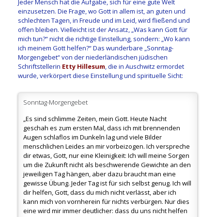
Jeder Mensch hat die Aufgabe, sich für eine gute Welt
einzusetzen. Die Frage, wo Gott in allem ist, an guten und
schlechten Tagen, in Freude und im Leid, wird fließend und
offen bleiben. Vielleicht ist der Ansatz, „Was kann Gott für
mich tun?“ nicht die richtige Einstellung, sondern: „Wo kann
ich meinem Gott helfen?“ Das wunderbare „Sonntag-
Morgengebet“ von der niederländischen jüdischen
Schriftstellerin
Etty Hillesum
, die in Auschwitz ermordet
wurde, verkörpert diese Einstellung und spirituelle Sicht:
Sonntag-Morgengebet
„Es sind schlimme Zeiten, mein Gott. Heute Nacht
geschah es zum ersten Mal, dass ich mit brennenden
Augen schlaflos im Dunkeln lag und viele Bilder
menschlichen Leides an mir vorbeizogen. Ich verspreche
dir etwas, Gott, nur eine Kleinigkeit: Ich will meine Sorgen
um die Zukunft nicht als beschwerende Gewichte an den
jeweiligen Tag hängen, aber dazu braucht man eine
gewisse Übung. Jeder Tag ist für sich selbst genug. Ich will
dir helfen, Gott, dass du mich nicht verlässt, aber ich
kann mich von vornherein für nichts verbürgen. Nur dies
eine wird mir immer deutlicher: dass du uns nicht helfen