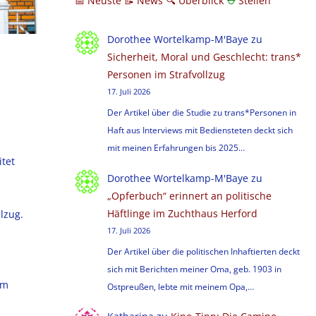
📅 Neuste
📝 News
🔍
Überblick
⛑
Stellen
Dorothee Wortelkamp-M'Baye
zu
Sicherheit, Moral und Geschlecht: trans*
Personen im Strafvollzug
17. Juli 2026
m
Der Artikel über die Studie zu trans*Personen in
Haft aus Interviews mit Bediensteten deckt sich
mit meinen Erfahrungen bis 2025…
itet
Dorothee Wortelkamp-M'Baye
zu
„Opferbuch“ erinnert an politische
Häftlinge im Zuchthaus Herford
lzug.
m
17. Juli 2026
Der Artikel über die politischen Inhaftierten deckt
sich mit Berichten meiner Oma, geb. 1903 in
im
Ostpreußen, lebte mit meinem Opa,…