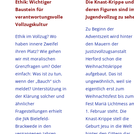
Ethik: Wichtiger
Die Knast-Krippe und
Baustein für
deren Figuren sind i
verantwortungsvolle
Jugendvollzug zu seh
Vollzugskultur
Zu Beginn der
Ethik im Vollzug? Wo
Adventszeit wird hinter
haben innere Zweifel
den Mauern der
ihren Platz? Wie gehen
Justizvollzugsanstalt
wir mit moralischen
Herford schon die
Grenzfragen um? Oder
Weihnachtskrippe
einfach: Was ist zu tun,
aufgebaut. Das ist
wenn der „Bauch“ sich
ungewöhnlich, weil sie
meldet? Unterstützung in
eigentlich erst zum
der Klärung solcher und
Weihnachtsfest bis zum
ähnlicher
Fest Mariä Lichtmess a
Fragestellungen erhielt
1. Februar steht. Die
die JVA Bielefeld-
Knast-Krippe stell die
Brackwede in den
Geburt Jesu in die Welt
vergangenen Jahren
hinter den Gittern dar.