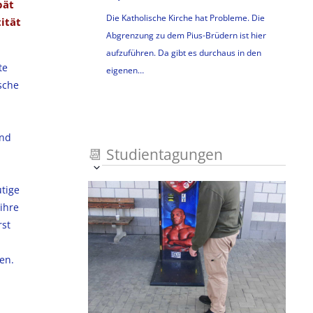
pät
Die Katholische Kirche hat Probleme. Die
ität
Abgrenzung zu dem Pius-Brüdern ist hier
aufzuführen. Da gibt es durchaus in den
te
eigenen…
ische
und
📆
Studientagungen
n
Veranstaltung
Ansichten-
Datum
List
tige
auswählen.
Ansichten-
Navigation
 ihre
Navigation
of
rst
Veranstaltungen
en.
in
Photo
View