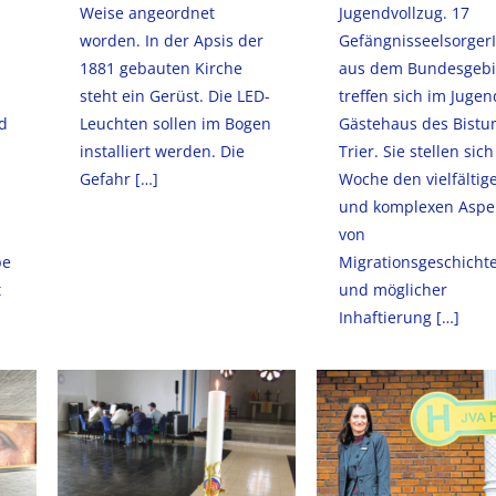
Weise angeordnet
Jugendvollzug. 17
worden. In der Apsis der
Gefängnisseelsorger
1881 gebauten Kirche
aus dem Bundesgebi
steht ein Gerüst. Die LED-
treffen sich im Jugen
d
Leuchten sollen im Bogen
Gästehaus des Bist
installiert werden. Die
Trier. Sie stellen sich
Gefahr
[…]
Woche den vielfältig
und komplexen Aspe
von
pe
Migrationsgeschicht
t
und möglicher
Inhaftierung
[…]