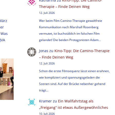
Katharina
zu
Kino-Tipp: Die Camino-
Therapie – Finde Deinen Weg
12. Juli 2026
 März
Wer beim Film Camino-Therapie gewaltfreie
der
Kommunikation nach Marshall Rosenberg
. Was
vermutet, ist buchstäblich im falschen Film
 JVA
gelandet! Die beiden Protagonisten Adam…
Jonas
zu
Kino-Tipp: Die Camino-Therapie
– Finde Deinen Weg
12. Juli 2026
Schon die erste Filmsequenz lässt einen erahnen,
wie kompliziert und spannungsgeladen die
Szenen sind. Auf der Brücke nebenher gehend
trägt…
Kramer
zu
Ein Wallfahrtstag als
„Freigang“ ist etwas Außergewöhnliches
10. Juli 2026