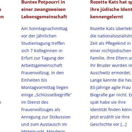
Buntes Potpourri in
Rozette Kats hat s
m
einer zwangsweisen
ihre jüdische Ident
en
Lebensgemeinschaft
kennengelernt
Am Sonntagnachmittag
Rozette Kats überleb
vor der jährlichen
die nationalsozialist
Studientagung treffen
Zeit als Pflegekind in
sich 7 KollegInnen in
einer nichtjüdischen
Erfurt zur Tagung der
Familie. Ihre Eltern 
Arbeitsgemeinschaft
ihr Bruder wurden i
Frauenvollzug. In den
Auschwitz ermordet.
Einheiten bis
Lange kannte die heu
Montagvormittag liegen
83-jährige agile Frau
einige „Schlüsselbegriffe“
Biografie gar nicht. E
m
im Dienst des
spät habe sie ihre
Frauenvollzuges als
Identität finden könn
Anregung zur Diskussion
Jetzt erzählt sie ihre
und zum Austausch im
Geschichte vor
[…]
Mittelpunkt. Mörderin