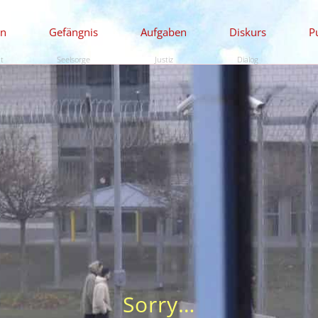
en
Gefängnis
Aufgaben
Diskurs
P
ät
Seelsorge
Justiz
Dialog
Sorry…