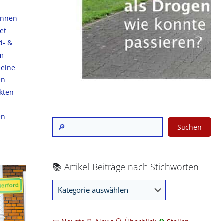
Innen
et
d- &
um
 eine
en
kten
en
Suchen
📚 Artikel-Beiträge nach Stichworten