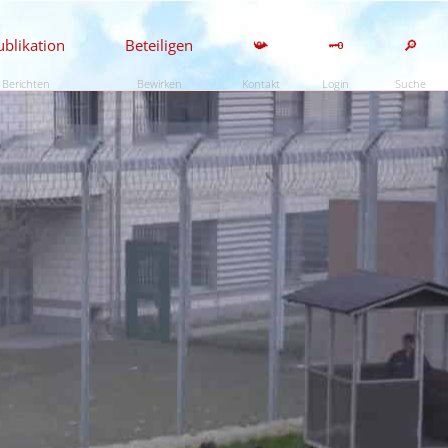
ublikation
Beteiligen
📯
🗝️
🔎
Berichten
Bewirken
Kontakt
Login
Suche