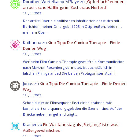
Dorothee Wortelkamp-M'Baye
zu
„Opferbuch“ erinnert
an politische Häftlinge im Zuchthaus Herford
17. Juli 2026
Der Artikel über die politischen Inhaftierten deckt sich mit
Berichten meiner Oma, geb. 1903 in Ostpreußen, lebte mit
meinem Opa,…
Katharina
zu
Kino-Tipp: Die Camino-Therapie – Finde
Deinen Weg
12. Juli 2026
Wer beim Film Camino-Therapie gewaltfreie Kommunikation
nach Marshall Rosenberg vermutet, ist buchstäblich im
falschen Film gelandet! Die beiden Protagonisten Adam…
Jonas
zu
Kino-Tipp: Die Camino-Therapie – Finde Deinen
Weg
12. Juli 2026
Schon die erste Filmsequenz lässt einen erahnen, wie
kompliziert und spannungsgeladen die Szenen sind. Auf der
Brücke nebenher gehend trägt…
Kramer
zu
Ein Wallfahrtstag als „Freigang“ ist etwas
Außergewöhnliches
10. Juli 2026