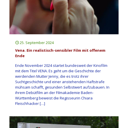
25. September 2024
Vena. Ein realistisch-sensibler Film mit offenem
Ende
Ende November 2024 startet bundesweit der Kinofilm
mit dem Titel VENA. Es geht um die Geschichte der
werdenden Mutter Jenny, die es trotz ihrer
Suchtgeschichte und einer anstehenden Haftstrafe
mühsam schafft, gesunden Selbstwert aufzubauen. In
ihrem Debütfilm an der Filmakademie Baden-
Württemberg beweist die Regisseurin Chiara
Fleischhacker
[…]