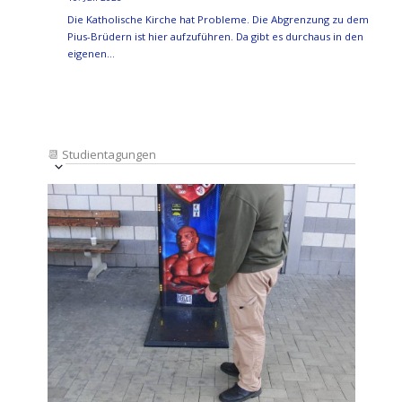
Die Katholische Kirche hat Probleme. Die Abgrenzung zu dem
Pius-Brüdern ist hier aufzuführen. Da gibt es durchaus in den
eigenen…
📆
Studientagungen
Veranstaltung
Ansichten-
Datum
Ansichten-
Navigation
List
auswählen.
Navigation
of
Veranstaltungen
in
Photo
View