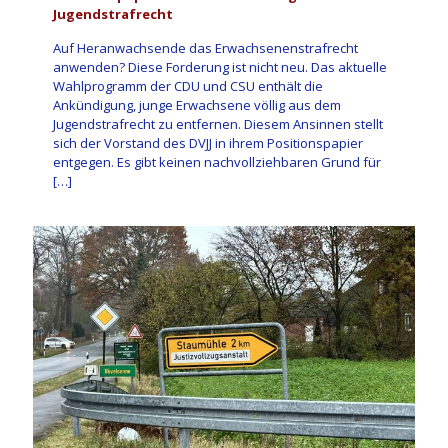
Jugendstrafrecht
Auf Heranwachsende das Erwachsenenstrafrecht
anwenden? Diese Forderung ist nicht neu. Das aktuelle
Wahlprogramm der CDU und CSU enthält die
Ankündigung, junge Erwachsene völlig aus dem
Jugendstrafrecht zu entfernen. Diesem Ansinnen stellt
sich der Vorstand des DVJJ in ihrem Positionspapier
entgegen. Es gibt keinen nachvollziehbaren Grund für
[…]