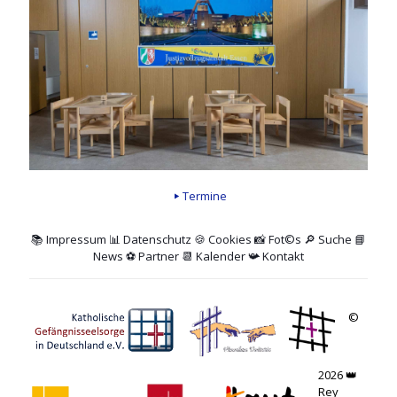
Termine
📚
Impressum
📊
Datenschutz
🍪 Cookies
📸
Fot©s
🔎
Suche
📘
News
⚽
Partner
📆 Kalender
📯
Kontakt
©
2026 👑
Rey