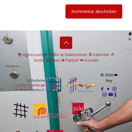
📚 I
mpressum
📸
Fot©s
📊
Datenschutz
📆 Kalender
🔎
Suche
📘 News
⚽
Partner
📯
Kontakt
© 2026 👑
Rey