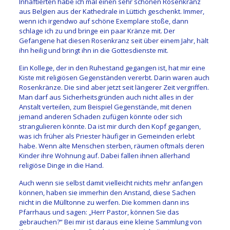
Inhaftierten habe ich mal einen sehr schönen Rosenkranz
aus Belgien aus der Kathedrale in Lüttich geschenkt. Immer,
wenn ich irgendwo auf schöne Exemplare stoße, dann
schlage ich zu und bringe ein paar Kränze mit. Der
Gefangene hat diesen Rosenkranz seit über einem Jahr, hält
ihn heilig und bringt ihn in die Gottesdienste mit.
Ein Kollege, der in den Ruhestand gegangen ist, hat mir eine
Kiste mit religiösen Gegenständen vererbt. Darin waren auch
Rosenkränze. Die sind aber jetzt seit längerer Zeit vergriffen.
Man darf aus Sicherheitsgründen auch nicht alles in der
Anstalt verteilen, zum Beispiel Gegenstände, mit denen
jemand anderen Schaden zufügen könnte oder sich
strangulieren könnte. Da ist mir durch den Kopf gegangen,
was ich früher als Priester häufiger in Gemeinden erlebt
habe. Wenn alte Menschen sterben, räumen oftmals deren
Kinder ihre Wohnung auf. Dabei fallen ihnen allerhand
religiöse Dinge in die Hand.
Auch wenn sie selbst damit vielleicht nichts mehr anfangen
können, haben sie immerhin den Anstand, diese Sachen
nicht in die Mülltonne zu werfen. Die kommen dann ins
Pfarrhaus und sagen: „Herr Pastor, können Sie das
gebrauchen?“ Bei mir ist daraus eine kleine Sammlung von