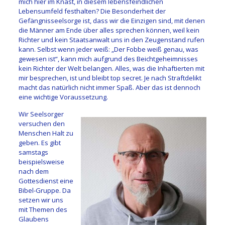
mich hier im Knast, in diesem lebensfeindlichen
Lebensumfeld festhalten? Die Besonderheit der
Gefängnisseelsorge ist, dass wir die Einzigen sind, mit denen
die Männer am Ende über alles sprechen können, weil kein
Richter und kein Staatsanwalt uns in den Zeugenstand rufen
kann. Selbst wenn jeder weiß: „Der Fobbe weiß genau, was
gewesen ist“, kann mich aufgrund des Beichtgeheimnisses
kein Richter der Welt belangen. Alles, was die Inhaftierten mit
mir besprechen, ist und bleibt top secret. Je nach Straftdelikt
macht das natürlich nicht immer Spaß. Aber das ist dennoch
eine wichtige Voraussetzung.
Wir Seelsorger
versuchen den
Menschen Halt zu
geben. Es gibt
samstags
beispielsweise
nach dem
Gottesdienst eine
Bibel-Gruppe. Da
setzen wir uns
mit Themen des
Glaubens