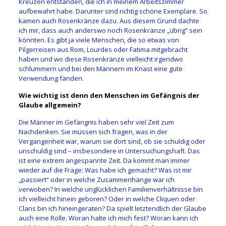
Kreuzen entstanden, die ich in meinem Arbeitszimmer
aufbewahrt habe. Darunter sind richtig schöne Exemplare. So
kamen auch Rosenkränze dazu. Aus diesem Grund dachte
ich mir, dass auch anderswo noch Rosenkränze „übrig“ sein
könnten. Es gibt ja viele Menschen, die so etwas von
Pilgerreisen aus Rom, Lourdes oder Fatima mitgebracht
haben und wo diese Rosenkränze vielleicht irgendwo
schlummern und bei den Männern im Knast eine gute
Verwendung fänden.
Wie wichtig ist denn den Menschen im Gefängnis der
Glaube allgemein?
Die Männer im Gefängnis haben sehr viel Zeit zum
Nachdenken. Sie müssen sich fragen, was in der
Vergangenheit war, warum sie dort sind, ob sie schuldig oder
unschuldig sind – insbesondere in Untersuchungshaft. Das
ist eine extrem angespannte Zeit. Da kommt man immer
wieder auf die Frage: Was habe ich gemacht? Was ist mir
„passiert“ oder in welche Zusammenhänge war ich
verwoben? In welche unglücklichen Familienverhältnisse bin
ich vielleicht hinein geboren? Oder in welche Cliquen oder
Clans bin ich hineingeraten? Da spielt letztendlich der Glaube
auch eine Rolle. Woran halte ich mich fest? Woran kann ich