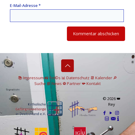
E-Mail-Adresse
*
📚 I
mpressum
📸
Fot©s
📊
Datenschutz
📆 Kalender
🔎
Suche
📘 News
⚽
Partner
📯
Kontakt
© 2026 👑
Rey