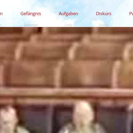
en
Gefängnis
Aufgaben
Diskurs
P
ät
Seelsorge
Justiz
Dialog