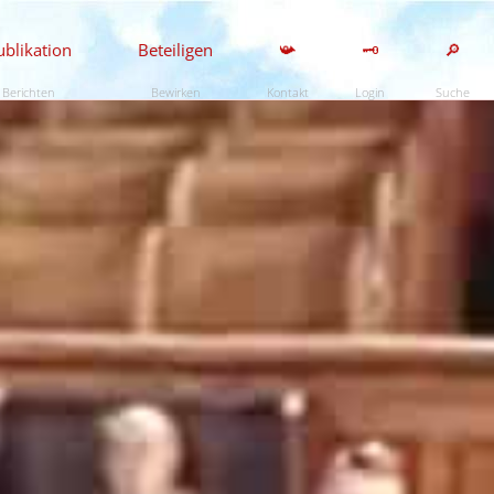
ublikation
Beteiligen
📯
🗝️
🔎
Berichten
Bewirken
Kontakt
Login
Suche