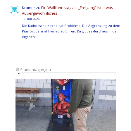
Kramer
zu
Ein Wallfahrtstag als „Freigang“ ist etwas
Außergewöhnliches
10. Juli 2026
Die Katholische Kirche hat Probleme. Die Abgrenzung zu dem
Pius-Brüdern ist hier aufzuführen. Da gibt es durchaus in den
eigenen…
📆
Studientagungen
Veranstaltung
Ansichten-
Datum
Ansichten-
Navigation
List
auswählen.
Navigation
of
Veranstaltungen
in
Photo
View