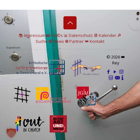
📚 I
mpressum
📸
Fot©s
📊
Datenschutz
📆 Kalender
🔎
Suche
📘 News
⚽
Partner
📯
Kontakt
© 2026 👑
Rey