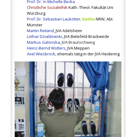
Prof. Dr.´in Michelle Becka
Christliche Sozialethik
Kath.-Theol. Fakultät Uni
Würzburg
Prof. Dr. Sebastian Laukötter
,
katho
NRW, Abt.
Münster
Martin Reiland
,
JVA Adelsheim
Lothar Dzialdowski
, JVA Bielefeld-Brackwede
Markus Galonska
,
JVA Braunschweig
Heinz-Bernd Wolters
, JVA Meppen
Axel Wiesbrock
,
ehemals tätig in der JVA Heidering