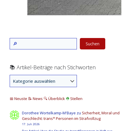
Suchen
📚 Artikel-Beiträge nach Stichworten
📅 Neuste
📝 News
🔍
Überblick
⛑
Stellen
Dorothee Wortelkamp-M'Baye
zu
Sicherheit, Moral und
Geschlecht: trans* Personen im Strafvollzug
17. Juli 2026
Der Artikel über die Studie zu trans*Personen in Haft aus