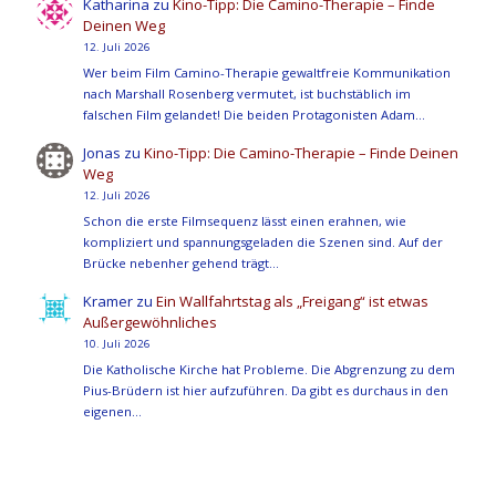
Katharina
zu
Kino-Tipp: Die Camino-Therapie – Finde
Deinen Weg
12. Juli 2026
Wer beim Film Camino-Therapie gewaltfreie Kommunikation
nach Marshall Rosenberg vermutet, ist buchstäblich im
falschen Film gelandet! Die beiden Protagonisten Adam…
Jonas
zu
Kino-Tipp: Die Camino-Therapie – Finde Deinen
Weg
12. Juli 2026
Schon die erste Filmsequenz lässt einen erahnen, wie
kompliziert und spannungsgeladen die Szenen sind. Auf der
Brücke nebenher gehend trägt…
Kramer
zu
Ein Wallfahrtstag als „Freigang“ ist etwas
Außergewöhnliches
10. Juli 2026
Die Katholische Kirche hat Probleme. Die Abgrenzung zu dem
Pius-Brüdern ist hier aufzuführen. Da gibt es durchaus in den
eigenen…