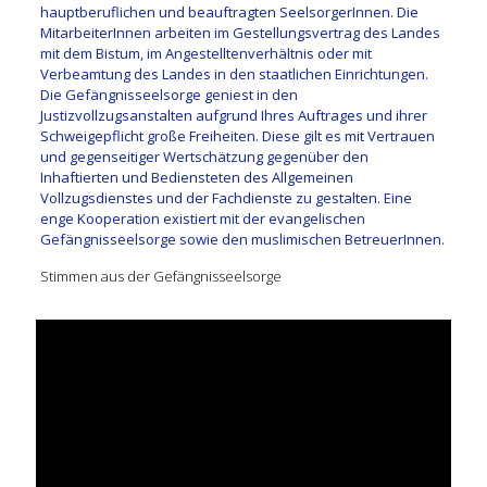
hauptberuflichen und beauftragten SeelsorgerInnen. Die
MitarbeiterInnen arbeiten im Gestellungsvertrag des Landes
mit dem Bistum, im Angestelltenverhältnis oder mit
Verbeamtung des Landes in den staatlichen Einrichtungen.
Die Gefängnisseelsorge geniest in den
Justizvollzugsanstalten aufgrund Ihres Auftrages und ihrer
Schweigepflicht große Freiheiten. Diese gilt es mit Vertrauen
und gegenseitiger Wertschätzung gegenüber den
Inhaftierten und Bediensteten des Allgemeinen
Vollzugsdienstes und der Fachdienste zu gestalten. Eine
enge Kooperation existiert mit der evangelischen
Gefängnisseelsorge sowie den muslimischen BetreuerInnen.
Stimmen aus der Gefängnisseelsorge