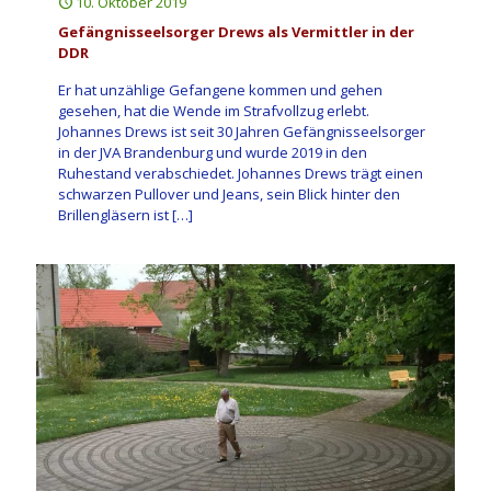
10. Oktober 2019
Gefängnisseelsorger Drews als Vermittler in der
DDR
Er hat unzählige Gefangene kommen und gehen
gesehen, hat die Wende im Strafvollzug erlebt.
Johannes Drews ist seit 30 Jahren Gefängnisseelsorger
in der JVA Brandenburg und wurde 2019 in den
Ruhestand verabschiedet. Johannes Drews trägt einen
schwarzen Pullover und Jeans, sein Blick hinter den
Brillengläsern ist
[…]