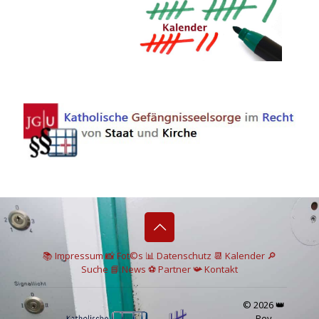
📚 I
mpressum
📸
Fot©s
📊
Datenschutz
📆 Kalender
🔎
Suche
📘 News
⚽
Partner
📯
Kontakt
© 2026 👑
Rey