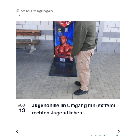
📆
Studientagungen
Veranstaltung
Ansichten-
Datum
Ansichten-
Navigation
List
auswählen.
Navigation
of
Veranstaltungen
in
Photo
View
Jugendhilfe im Umgang mit (extrem)
AUG.
13
rechten Jugendlichen