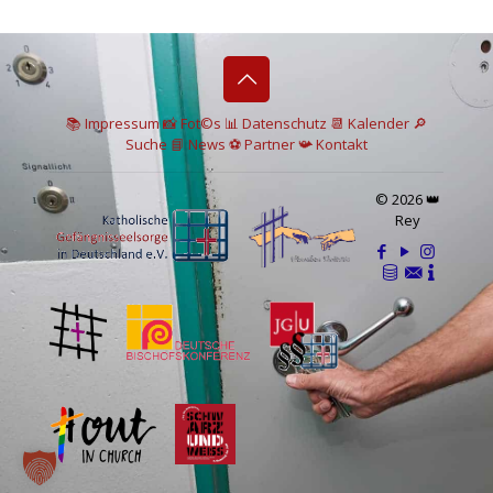
📚 I
mpressum
📸
Fot©s
📊
Datenschutz
📆 Kalender
🔎
Suche
📘 News
⚽
Partner
📯
Kontakt
© 2026 👑
Rey