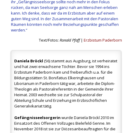
ihr „Gefängnisseelsorge sollte noch mehr in den Fokus
rücken, da man Seelsorge ganz nah am Menschen erleben
kann. Ich denke, dass wir da im Erzbistum aber auf einem
guten Weg sind. In der Zusammenarbeit mit den Pastoralen
Räumen könnten noch mehr Beziehungspunkte geschaffen
werden.“
Text/Fotos:
Ronald
Pfaff
|
Erzbistum Paderborn
Daniela Bröckl
(56) stammt aus Augsburg, ist verheiratet
und hat zwei erwachsene Töchter. Bevor sie 1994 ins
Erzbistum Paderborn kam und freiberuflich u.a. für die
Bildungsstätten St. Bonifatius Elkeringhausen und
Liborianum in Paderborn tätig war, arbeitete die Diplom-
Theologin als Pastoralreferentin in der Gemeinde ihrer
Heimat. 2003 wechselte sie zur Schulpastoral der
Abteilung Schule und Erziehung im Erzbischöflichen
Generalvikariat tätig.
Gefängnisseelsorgerin
wurde Daniela Bröckl 2010 im
Einsatzort des Offenen Vollzuges Bielefeld-Senne. Im
November 2018 ist sie zur Diözesanbeauftragten für die