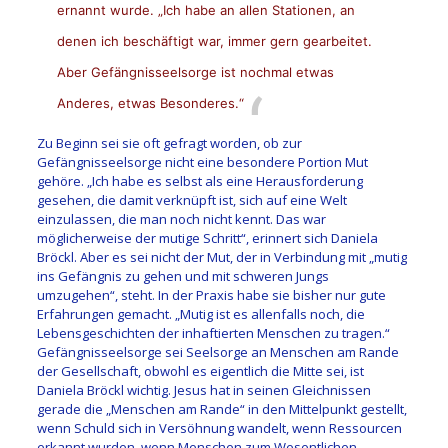
ernannt wurde. „Ich habe an allen Stationen, an
denen ich beschäftigt war, immer gern gearbeitet.
Aber Gefängnisseelsorge ist nochmal etwas
Anderes, etwas Besonderes.“
Zu Beginn sei sie oft gefragt worden, ob zur
Gefängnisseelsorge nicht eine besondere Portion Mut
gehöre. „Ich habe es selbst als eine Herausforderung
gesehen, die damit verknüpft ist, sich auf eine Welt
einzulassen, die man noch nicht kennt. Das war
möglicherweise der mutige Schritt“, erinnert sich Daniela
Bröckl. Aber es sei nicht der Mut, der in Verbindung mit „mutig
ins Gefängnis zu gehen und mit schweren Jungs
umzugehen“, steht. In der Praxis habe sie bisher nur gute
Erfahrungen gemacht. „Mutig ist es allenfalls noch, die
Lebensgeschichten der inhaftierten Menschen zu tragen.“
Gefängnisseelsorge sei Seelsorge an Menschen am Rande
der Gesellschaft, obwohl es eigentlich die Mitte sei, ist
Daniela Bröckl wichtig. Jesus hat in seinen Gleichnissen
gerade die „Menschen am Rande“ in den Mittelpunkt gestellt,
wenn Schuld sich in Versöhnung wandelt, wenn Ressourcen
erkannt wurden, wenn Menschen zum Wesentlichen