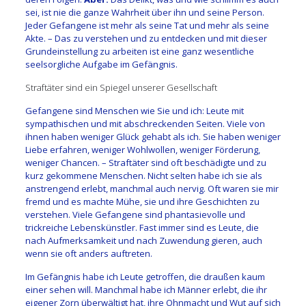
sei, ist nie die ganze Wahrheit über ihn und seine Person.
Jeder Gefangene ist mehr als seine Tat und mehr als seine
Akte. – Das zu verstehen und zu entdecken und mit dieser
Grundeinstellung zu arbeiten ist eine ganz wesentliche
seelsorgliche Aufgabe im Gefängnis.
Straftäter sind ein Spiegel unserer Gesellschaft
Gefangene sind Menschen wie Sie und ich: Leute mit
sympathischen und mit abschreckenden Seiten. Viele von
ihnen haben weniger Glück gehabt als ich. Sie haben weniger
Liebe erfahren, weniger Wohlwollen, weniger Förderung,
weniger Chancen. – Straftäter sind oft beschädigte und zu
kurz gekommene Menschen. Nicht selten habe ich sie als
anstrengend erlebt, manchmal auch nervig. Oft waren sie mir
fremd und es machte Mühe, sie und ihre Geschichten zu
verstehen. Viele Gefangene sind phantasievolle und
trickreiche Lebenskünstler. Fast immer sind es Leute, die
nach Aufmerksamkeit und nach Zuwendung gieren, auch
wenn sie oft anders auftreten.
Im Gefängnis habe ich Leute getroffen, die draußen kaum
einer sehen will. Manchmal habe ich Männer erlebt, die ihr
eigener Zorn überwältigt hat, ihre Ohnmacht und Wut auf sich