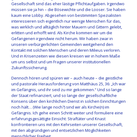
Gesellschaft sind das eher lästige Pflichtaufgaben. Irgendwo
müssen sie ja hin – die Bösewichte und die Looser. Sie haben
kaum eine Lobby. Abgesehen von bestimmten Spezialisten
interessieren sich eigentlich nur wenige Menschen für das,
was wirklich und alltäglich hinter Mauern und Gittern gelebt,
erlitten und erhofft wird. Als Kirche kommen wir um die
Gefangenen irgendwie nicht herum. Wir haben zwar in
unseren verbürgerlichten Gemeinden weitgehend den
Kontakt mit solchen Menschen und deren Milieus verloren.
Und in Krisenzeiten wie diesen kreisen wir in hohem Maße
um uns selbst und um Fragen unserer institutionellen
Zukunftssicherung.
Dennoch hören und spüren wir – auch heute – die geistliche
und pastorale Herausforderung von Matthäus 25, 36: „Ich war
im Gefängnis, und ihr seid zu mir gekommen.“ Und so lange
der Staat refinanziert, und so lange der gesellschaftliche
Konsens über den kirchlichen Dienst in solchen Einrichtungen
noch hält… (Wie lange noch?) sind wir als Kirche(n) im
Gefängnis. Ich gehe einen Schritt weiter und formuliere eine
erfahrungsgesättigte Einsicht: Straftäter und Knast
konfrontieren uns mit den Kehrseiten unserer Gesellschaft,
mit den abgründigen und entsetzlichen Möglichkeiten
menschlicher Freiheit.