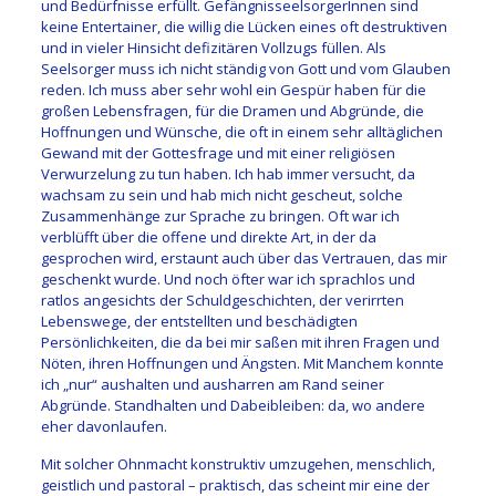
und Bedürfnisse erfüllt. GefängnisseelsorgerInnen sind
keine Entertainer, die willig die Lücken eines oft destruktiven
und in vieler Hinsicht defizitären Vollzugs füllen. Als
Seelsorger muss ich nicht ständig von Gott und vom Glauben
reden. Ich muss aber sehr wohl ein Gespür haben für die
großen Lebensfragen, für die Dramen und Abgründe, die
Hoffnungen und Wünsche, die oft in einem sehr alltäglichen
Gewand mit der Gottesfrage und mit einer religiösen
Verwurzelung zu tun haben. Ich hab immer versucht, da
wachsam zu sein und hab mich nicht gescheut, solche
Zusammenhänge zur Sprache zu bringen. Oft war ich
verblüfft über die offene und direkte Art, in der da
gesprochen wird, erstaunt auch über das Vertrauen, das mir
geschenkt wurde. Und noch öfter war ich sprachlos und
ratlos angesichts der Schuldgeschichten, der verirrten
Lebenswege, der entstellten und beschädigten
Persönlichkeiten, die da bei mir saßen mit ihren Fragen und
Nöten, ihren Hoffnungen und Ängsten. Mit Manchem konnte
ich „nur“ aushalten und ausharren am Rand seiner
Abgründe. Standhalten und Dabeibleiben: da, wo andere
eher davonlaufen.
Mit solcher Ohnmacht konstruktiv umzugehen, menschlich,
geistlich und pastoral – praktisch, das scheint mir eine der