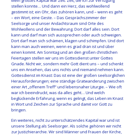
Mein größtes Kapital war Zeit: Zeit, die ich zur Verfügung
stellen konnte… Und dann ein Herz, das wohlwollend
gestimmt ist; ein Ohr, das zuhören kann, und – wenn es geht
– ein Wort, eine Geste. – Das Gesprächszimmer der
Seelsorge und unser Andachtsraum sind Orte des
Wohlwollens und der Bewahrung. Dort darf alles sein. Dort
kann und darf man sich aussprechen oder auch schweigen.
Dort darf man sich schämen, klagen und schimpfen. Und dort
kann man auch weinen, wenn es grad dran ist und über
einen kommt. Am Sonntag und an den großen christlichen
Feiertagen stellen wir uns im Gottesdienst unter Gottes
Gnade. Nicht wir, sondern mehr Gott dient uns – und schenkt
uns ein Ansehen, das uns nichts und niemand nehmen kann.
Gottesdienst im Knast: Das ist eine der großen seelsorglichen
Herausforderungen; eine ständige Gratwanderung zwischen
einer Art „offenem Treff“ und lebensnaher Liturgie. – Wie oft
war ich beeindruckt, was da alles geht… Und welch
beglückende Erfahrung, wenn es gelingt, das Leben im Knast
in Wort und Zeichen zur Sprache und damit vor Gott zu
bringen.
Ein weiteres, nicht zu unterschätzendes Kapital war und ist
unsere Stellung als Seelsorger. Als solche gehören wir nicht
zur Justizhierarchie. Wir sind Männer und Frauen der Kirche,