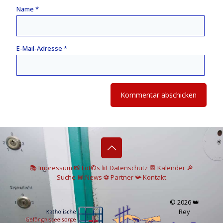
Name
*
E-Mail-Adresse
*
📚 I
mpressum
📸
Fot©s
📊
Datenschutz
📆 Kalender
🔎
Suche
📘 News
⚽
Partner
📯
Kontakt
© 2026 👑
Rey