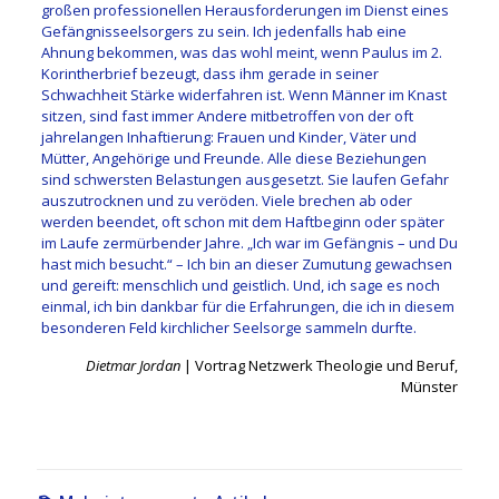
großen professionellen Herausforderungen im Dienst eines
Gefängnisseelsorgers zu sein. Ich jedenfalls hab eine
Ahnung bekommen, was das wohl meint, wenn Paulus im 2.
Korintherbrief bezeugt, dass ihm gerade in seiner
Schwachheit Stärke widerfahren ist. Wenn Männer im Knast
sitzen, sind fast immer Andere mitbetroffen von der oft
jahrelangen Inhaftierung: Frauen und Kinder, Väter und
Mütter, Angehörige und Freunde. Alle diese Beziehungen
sind schwersten Belastungen ausgesetzt. Sie laufen Gefahr
auszutrocknen und zu veröden. Viele brechen ab oder
werden beendet, oft schon mit dem Haftbeginn oder später
im Laufe zermürbender Jahre. „Ich war im Gefängnis – und Du
hast mich besucht.“ – Ich bin an dieser Zumutung gewachsen
und gereift: menschlich und geistlich. Und, ich sage es noch
einmal, ich bin dankbar für die Erfahrungen, die ich in diesem
besonderen Feld kirchlicher Seelsorge sammeln durfte.
Dietmar Jordan
|
Vortrag Netzwerk Theologie und Beruf,
Münster