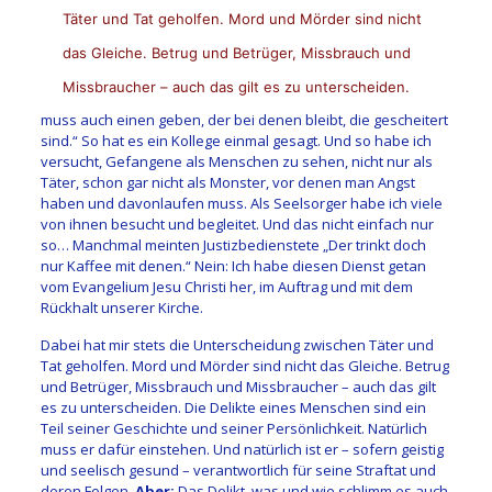
Täter und Tat geholfen. Mord und Mörder sind nicht
das Gleiche. Betrug und Betrüger, Missbrauch und
Missbraucher – auch das gilt es zu unterscheiden.
muss auch einen geben, der bei denen bleibt, die gescheitert
sind.“ So hat es ein Kollege einmal gesagt. Und so habe ich
versucht, Gefangene als Menschen zu sehen, nicht nur als
Täter, schon gar nicht als Monster, vor denen man Angst
haben und davonlaufen muss. Als Seelsorger habe ich viele
von ihnen besucht und begleitet. Und das nicht einfach nur
so… Manchmal meinten Justizbedienstete „Der trinkt doch
nur Kaffee mit denen.“ Nein: Ich habe diesen Dienst getan
vom Evangelium Jesu Christi her, im Auftrag und mit dem
Rückhalt unserer Kirche.
Dabei hat mir stets die Unterscheidung zwischen Täter und
Tat geholfen. Mord und Mörder sind nicht das Gleiche. Betrug
und Betrüger, Missbrauch und Missbraucher – auch das gilt
es zu unterscheiden. Die Delikte eines Menschen sind ein
Teil seiner Geschichte und seiner Persönlichkeit. Natürlich
muss er dafür einstehen. Und natürlich ist er – sofern geistig
und seelisch gesund – verantwortlich für seine Straftat und
deren Folgen.
Aber:
Das Delikt, was und wie schlimm es auch