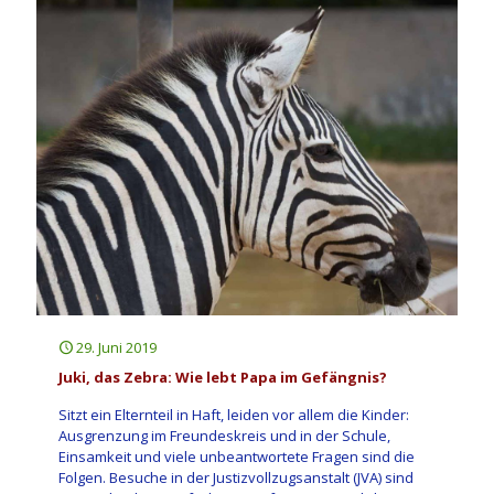
29. Juni 2019
Juki, das Zebra: Wie lebt Papa im Gefängnis?
Sitzt ein Elternteil in Haft, leiden vor allem die Kinder:
Ausgrenzung im Freundeskreis und in der Schule,
Einsamkeit und viele unbeantwortete Fragen sind die
Folgen. Besuche in der Justizvollzugsanstalt (JVA) sind