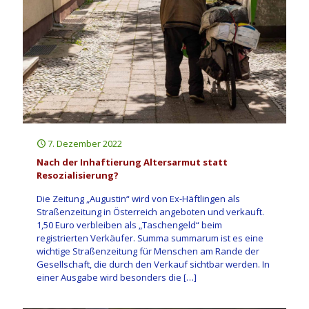
7. Dezember 2022
Nach der Inhaftierung Altersarmut statt
Resozialisierung?
Die Zeitung „Augustin“ wird von Ex-Häftlingen als
Straßenzeitung in Österreich angeboten und verkauft.
1,50 Euro verbleiben als „Taschengeld“ beim
registrierten Verkäufer. Summa summarum ist es eine
wichtige Straßenzeitung für Menschen am Rande der
Gesellschaft, die durch den Verkauf sichtbar werden. In
einer Ausgabe wird besonders die
[…]