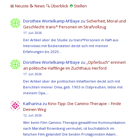
📅 Neuste
📝 News
🔍
Überblick
⛑
Stellen
Dorothee Wortelkamp-M'Baye
zu
Sicherheit, Moral und
Geschlecht: trans* Personen im Strafvollzug
17. Juli 2026
Der Artikel über die Studie zu trans*Personen in Haft aus
Interviews mit Bediensteten deckt sich mit meinen
Erfahrungen bis 2025…
Dorothee Wortelkamp-M'Baye
zu
„Opferbuch“ erinnert
an politische Häftlinge im Zuchthaus Herford
17. Juli 2026
Der Artikel über die politischen Inhaftierten deckt sich mit
Berichten meiner Oma, geb. 1903 in Ostpreußen, lebte mit
meinem Opa,…
Katharina
zu
Kino-Tipp: Die Camino-Therapie – Finde
Deinen Weg
12. Juli 2026
Wer beim Film Camino-Therapie gewaltfreie Kommunikation
nach Marshall Rosenberg vermutet, ist buchstäblich im
falschen Film gelandet! Die beiden Protagonisten Adam…