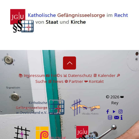
📚 I
mpressum
📸
Fot©s
📊
Datenschutz
📆 Kalender
🔎
Suche
📘 News
⚽
Partner
📯
Kontakt
© 2026 👑
Rey