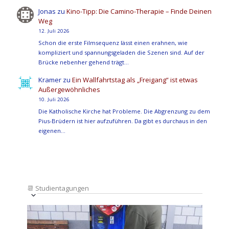
Jonas
zu
Kino-Tipp: Die Camino-Therapie – Finde Deinen
Weg
12. Juli 2026
Schon die erste Filmsequenz lässt einen erahnen, wie
kompliziert und spannungsgeladen die Szenen sind. Auf der
Brücke nebenher gehend trägt…
Kramer
zu
Ein Wallfahrtstag als „Freigang“ ist etwas
Außergewöhnliches
10. Juli 2026
Die Katholische Kirche hat Probleme. Die Abgrenzung zu dem
Pius-Brüdern ist hier aufzuführen. Da gibt es durchaus in den
eigenen…
📆
Studientagungen
Veranstaltung
Ansichten-
Datum
Ansichten-
Navigation
List
auswählen.
Navigation
of