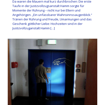
Da waren die Mauern mal kurz durchbrochen: Die erste
Taufe in der Justizvollzugsanstalt Hamm sorgte für
Momente der Rührung – nicht nur bei Eltern und
Angehörigen. „Ein unfassbarer Wahnsinnssaugenblick.“
Tränen der Rührung und Freude, Umarmungen und das
Geschenk göttlicher Liebe: Hochzeiten sind in der
Justizvollzuganstalt Hamm
[…]