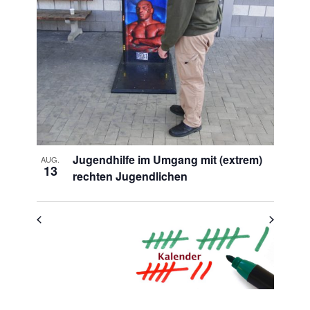
Veranstaltungen
in
Photo
View
Jugendhilfe im Umgang mit (extrem)
AUG.
13
rechten Jugendlichen