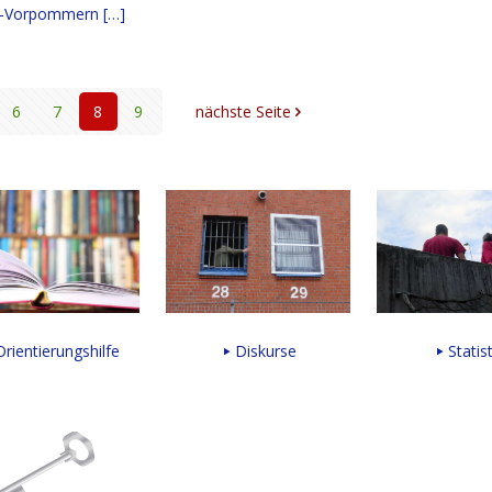
g-Vorpommern
[…]
6
7
8
9
nächste Seite
rientierungshilfe
Diskurse
Statis