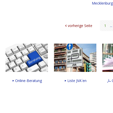
Mecklenbur
vorherige Seite
1
...
Online-Beratung
Liste JVA´en
O