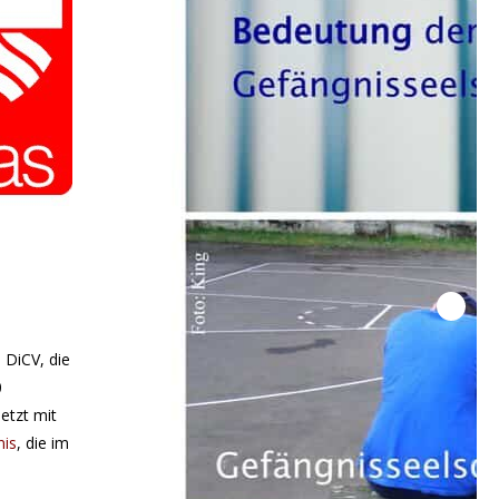
 DiCV, die
0
netzt mit
nis
, die im