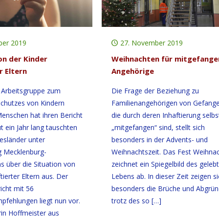
ber 2019
27. November 2019
on der Kinder
Weihnachten für mitgefange
r Eltern
Angehörige
te Arbeitsgruppe zum
Die Frage der Beziehung zu
chutzes von Kindern
Familienangehörigen von Gefang
 Menschen hat ihren Bericht
die durch deren Inhaftierung selbs
t ein Jahr lang tauschten
„mitgefangen“ sind, stellt sich
esländer unter
besonders in der Advents- und
g Mecklenburg-
Weihnachtszeit. Das Fest Weihna
über die Situation von
zeichnet ein Spiegelbild des geleb
tierter Eltern aus. Der
Lebens ab. In dieser Zeit zeigen s
icht mit 56
besonders die Brüche und Abgrün
fehlungen liegt nun vor.
trotz des so
[…]
rin Hoffmeister aus