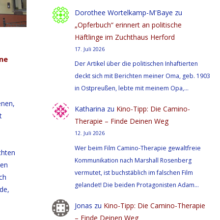
Dorothee Wortelkamp-M'Baye
zu
„Opferbuch“ erinnert an politische
Häftlinge im Zuchthaus Herford
17. Juli 2026
ne
Der Artikel über die politischen Inhaftierten
deckt sich mit Berichten meiner Oma, geb. 1903
in Ostpreußen, lebte mit meinem Opa,…
enen,
Katharina
zu
Kino-Tipp: Die Camino-
t
Therapie – Finde Deinen Weg
12. Juli 2026
Wer beim Film Camino-Therapie gewaltfreie
chten
Kommunikation nach Marshall Rosenberg
ten
vermutet, ist buchstäblich im falschen Film
ich
gelandet! Die beiden Protagonisten Adam…
de,
Jonas
zu
Kino-Tipp: Die Camino-Therapie
– Finde Deinen Weg