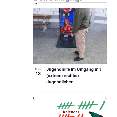
Veranstaltung
Ansichten-
Datum
List
auswählen.
Ansichten-
Navigation
Navigation
of
Veranstaltungen
in
Photo
View
Jugendhilfe im Umgang mit
AUG.
13
(extrem) rechten
Jugendlichen