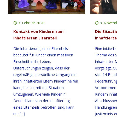
3. Februar 2020
8. Novem
Kontakt von Kindern zum
Die Situati
inhaftierten Elternteil
inhaftierte
Die Inhaftierung eines Elternteils
Eine initiier
bedeutet für Kinder einen massiven
Thema des S
Einschnitt in ihr Leben.
inhaftierter
Untersuchungen zeigen, dass der
vorgelegt. Gu
regelmäßige persönliche Umgang mit
sich 14 Bund
ihren inhaftierten Eltern Kindern helfen
Federführun
kann, besser mit der Situation
Vorpommerns 
umzugehen. Wie viele Kinder in
Kindern inhaf
Deutschland von der Inhaftierung
Abschlussber
eines Elternteils betroffen sind, kann
Handlungsemp
nur
[…]
Justizministe