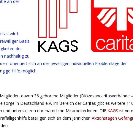
abe an der
ritas wird
eiwilliger Basis.
igkeiten der
n nachhaltig zu
dern orientiert sich an der jeweiligen individuellen Problemlage der
ngige Hilfe möglich.
itglieder, davon 36 geborene Mitglieder (Diözesancaritasverbände –
lsorge in Deutschland e.V. Im Bereich der Caritas gibt es weitere 11
eren und unterstützen ehrenamtliche MitarbeiterInnen. DIE
KAGS
ist ver
traffälligenhilfe beteiligen sich an dem jährlichen
Aktionstagen Gefäng
nden.