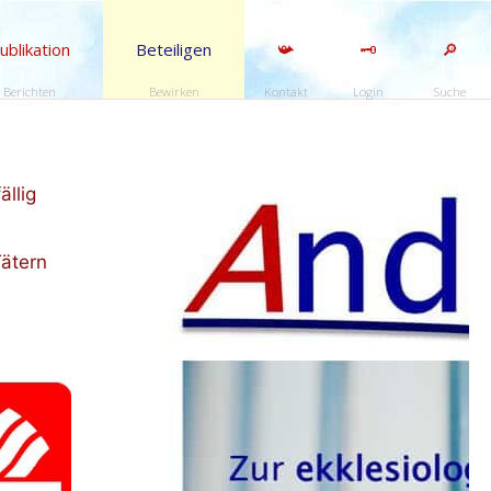
ublikation
Beteiligen
📯
🗝️
🔎
Berichten
Bewirken
Kontakt
Login
Suche
ällig
Tätern