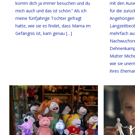
komm dich ja immer besuchen und du
mit den Ausw
mich auch und das ist schön.” Als ich
für die zurü
meine fünfjährige Tochter gefragt
Angehörigen 
hatte, wie sie es findet, dass Mama im
Langzeitbeob
Gefängnis ist, kam genau
[…]
mehrfach au
Nachwuchsre
Dehnenkamp 
Mutter Miche
wie sie unerm
ihres Ehema