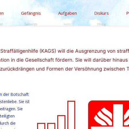
en
Gefängnis
Aufgaben
Diskurs
P
tät
Seelsorge
Justiz
Dialog
raffälligenhilfe (KAGS) will die Ausgrenzung von straff
n in die Gesellschaft fördern. Sie will darüber hinaus
en zurückdrängen und Formen der Versöhnung zwischen 
in der Botschaft
enliebe. Sie ist
itragen. Sie
eiligten
durch die