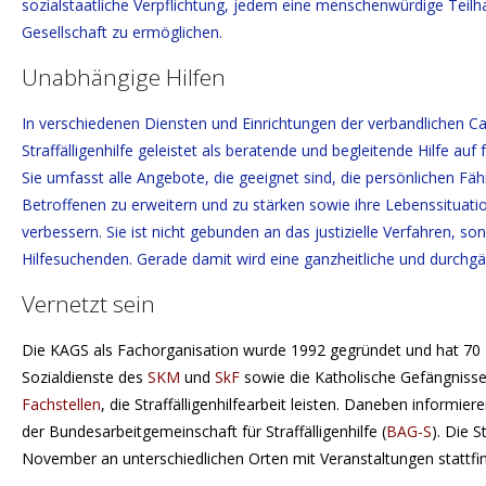
sozialstaatliche Verpflichtung, jedem eine menschenwürdige Teilh
Gesellschaft zu ermöglichen.
Unabhängige Hilfen
In verschiedenen Diensten und Einrichtungen der verbandlichen Ca
Straffälligenhilfe geleistet als beratende und begleitende Hilfe auf fr
Sie umfasst alle Angebote, die geeignet sind, die persönlichen Fäh
Betroffenen zu erweitern und zu stärken sowie ihre Lebenssituatio
verbessern. Sie ist nicht gebunden an das justizielle Verfahren, son
Hilfesuchenden. Gerade damit wird eine ganzheitliche und durchgä
Vernetzt sein
Die KAGS als Fachorganisation wurde 1992 gegründet und hat 70 M
Sozialdienste des
SKM
und
SkF
sowie die Katholische Gefängnissee
Fachstellen
, die Straffälligenhilfearbeit leisten. Daneben informi
der Bundesarbeitgemeinschaft für Straffälligenhilfe (
BAG-S
). Die S
November an unterschiedlichen Orten mit Veranstaltungen stattfi