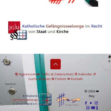
📚 I
mpressum
📸
Fot©s
📊
Datenschutz
📆 Kalender
🔎
Suche
📘 News
⚽
Partner
📯
Kontakt
© 2026 👑
Rey