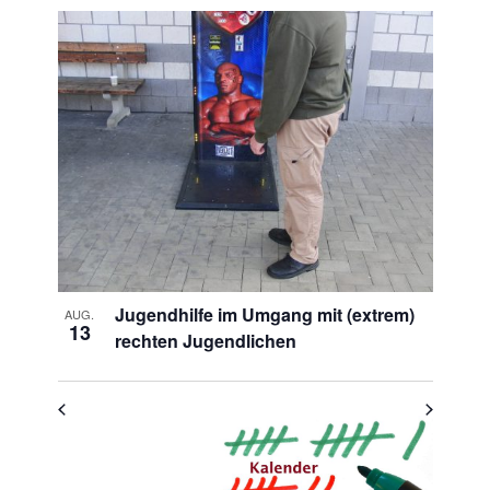
Datum
Ansichten-
Navigation
List
auswählen.
Navigation
of
Veranstaltungen
in
Photo
View
Jugendhilfe im Umgang mit (extrem)
AUG.
13
rechten Jugendlichen