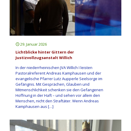
29. Januar 2026
Lichtblicke hinter Gittern der
Justizvollzugsanstalt Willich
In der niederrheinischen JVA Willich I leisten
Pastoralreferent Andreas Kamphausen und der
evangelische Pfarrer Lutz Aupperle Seelsorge im
Gefängnis. Mit Gesprächen, Glauben und
Mitmenschlichkeit schenken sie den Gefangenen
Hoffnung in der Haft – und sehen vor allem den
Menschen, nicht den Straftäter. Wenn Andreas
Kamphausen aus
[…]