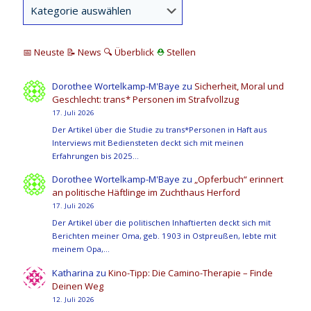
📅 Neuste
📝 News
🔍
Überblick
⛑
Stellen
Dorothee Wortelkamp-M'Baye
zu
Sicherheit, Moral und
Geschlecht: trans* Personen im Strafvollzug
17. Juli 2026
Der Artikel über die Studie zu trans*Personen in Haft aus
Interviews mit Bediensteten deckt sich mit meinen
Erfahrungen bis 2025…
Dorothee Wortelkamp-M'Baye
zu
„Opferbuch“ erinnert
an politische Häftlinge im Zuchthaus Herford
17. Juli 2026
Der Artikel über die politischen Inhaftierten deckt sich mit
Berichten meiner Oma, geb. 1903 in Ostpreußen, lebte mit
meinem Opa,…
Katharina
zu
Kino-Tipp: Die Camino-Therapie – Finde
Deinen Weg
12. Juli 2026