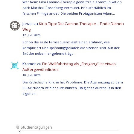
Wer beim Film Camino-Therapie gewaltfreie Kommunikation
nach Marshall Rosenberg vermutet, ist buchstäblich im
falschen Film gelandet! Die beiden Protagonisten Adam…
Jonas
zu
Kino-Tipp: Die Camino-Therapie – Finde Deinen
Weg
12. Juli 2026
Schon die erste Filmsequenz lässt einen erahnen, wie
kompliziert und spannungsgeladen die Szenen sind. Auf der
Brücke nebenher gehend trägt…
Kramer
zu
Ein Wallfahrtstag als „Freigang“ ist etwas
Außergewöhnliches
10. Juli 2026
Die Katholische Kirche hat Probleme. Die Abgrenzung zu dem
Pius-Brüdern ist hier aufzuführen. Da gibt es durchaus in den
eigenen…
📆
Studientagungen
Veranstaltung
Ansichten-