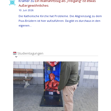
Kramer
zu
Ein Wallfahrtstag als „Freigang“ ist etwas
Außergewöhnliches
10. Juli 2026
Die Katholische Kirche hat Probleme. Die Abgrenzung zu dem
Pius-Brüdern ist hier aufzuführen. Da gibt es durchaus in den
eigenen…
Studientagungen
Veranstaltung
Ansichten-
Datum
Ansichten-
Navigation
List
auswählen.
Navigation
of
Veranstaltungen
in
Photo
View