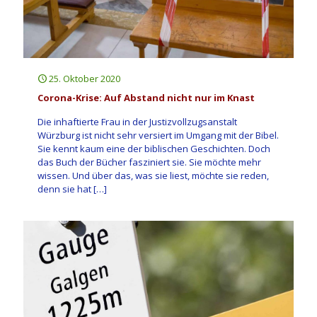
25. Oktober 2020
Corona-Krise: Auf Abstand nicht nur im Knast
Die inhaftierte Frau in der Justizvollzugsanstalt
Würzburg ist nicht sehr versiert im Umgang mit der Bibel.
Sie kennt kaum eine der biblischen Geschichten. Doch
das Buch der Bücher fasziniert sie. Sie möchte mehr
wissen. Und über das, was sie liest, möchte sie reden,
denn sie hat
[…]