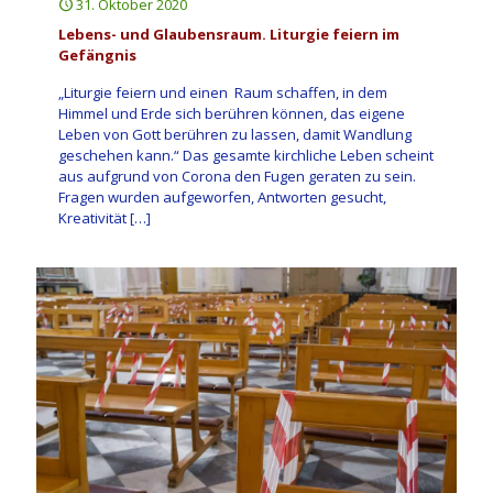
31. Oktober 2020
Lebens- und Glaubensraum. Liturgie feiern im
Gefängnis
„Liturgie feiern und einen Raum schaffen, in dem
Himmel und Erde sich berühren können, das eigene
Leben von Gott berühren zu lassen, damit Wandlung
geschehen kann.“ Das gesamte kirchliche Leben scheint
aus aufgrund von Corona den Fugen geraten zu sein.
Fragen wurden aufgeworfen, Antworten gesucht,
Kreativität
[…]