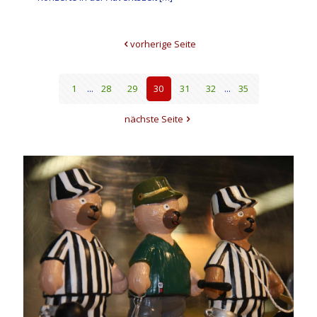
vorherige Seite
1
...
28
29
30
31
32
...
35
nächste Seite