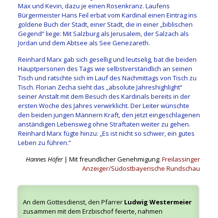
Max und Kevin, dazu je einen Rosenkranz. Laufens
Bürgermeister Hans Feil erbat vom Kardinal einen Eintrag ins
goldene Buch der Stadt, einer Stadt, die in einer „biblischen
Gegend“ liege: Mit Salzburg als Jerusalem, der Salzach als
Jordan und dem Abtsee als See Genezareth.
Reinhard Marx gab sich gesellig und leutselig, bat die beiden
Hauptpersonen des Tags wie selbstverständlich an seinen
Tisch und ratschte sich im Lauf des Nachmittags von Tisch zu
Tisch. Florian Zecha sieht das „absolute Jahreshighlight“
seiner Anstalt mit dem Besuch des Kardinals bereits in der
ersten Woche des Jahres verwirklicht. Der Leiter wünschte
den beiden jungen Männern Kraft, den jetzt eingeschlagenen
anständigen Lebensweg ohne Straftaten weiter zu gehen.
Reinhard Marx fügte hinzu: „Es ist nicht so schwer, ein gutes
Leben zu führen.“
Hannes Höfer
| Mit freundlicher Genehmigung:
Freilassinger
Anzeiger/Südostbayerische Rundschau
An dem Gottesdienst, den Pfarrer
Ludwig Westermeier
zusammen mit dem Erzbischof feierte, nahmen