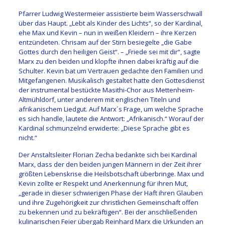
Pfarrer Ludwig Westermeier assistierte beim Wasserschwall
über das Haupt. „Lebt als Kinder des Lichts“, so der Kardinal,
ehe Max und Kevin – nun in weißen Kleidern – ihre Kerzen
entzündeten. Chrisam auf der Stirn besiegelte „die Gabe
Gottes durch den heiligen Geist“. – „Friede sei mit dir“, sagte
Marx zu den beiden und klopfte ihnen dabei kräftig auf die
Schulter. Kevin bat um Vertrauen gedachte den Familien und
Mitgefangenen. Musikalisch gestaltet hatte den Gottesdienst
der instrumental bestückte Masithi-Chor aus Mettenheim-
Altmühldorf, unter anderem mit englischen Titeln und
afrikanischem Liedgut. Auf Marx´s Frage, um welche Sprache
es sich handle, lautete die Antwort: „Afrikanisch.“ Worauf der
Kardinal schmunzelnd erwiderte: „Diese Sprache gibt es
nicht.“
Der Anstaltsleiter Florian Zecha bedankte sich bei Kardinal
Marx, dass der den beiden jungen Männern in der Zeit ihrer
größten Lebenskrise die Heilsbotschaft überbringe. Max und
Kevin zollte er Respekt und Anerkennung für ihren Mut,
„gerade in dieser schwierigen Phase der Haft ihren Glauben
und ihre Zugehörigkeit zur christlichen Gemeinschaft offen
zu bekennen und zu bekräftigen“. Bei der anschließenden
kulinarischen Feier übergab Reinhard Marx die Urkunden an