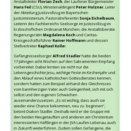
Anstaltsleiter
Florian Zech
, der Laufener Bürgermeister
Hans Feil
(CSU), Ministerialdirigent
Peter Holzner
, Leiter
der Abteilung Justizvollzug im Bayerischen
Justizministerium, Pastoralreferentin
Sonja Eichelbaum
,
Leiterin des Fachbereichs Seelsorge im Justizvollzug im
Erzbischöflichen Ordinariat München, die Anstaltsbeiräte
Regierungsrätin
Magdalena Koch
und Caritas-
Kreisgeschäftsführer
Rainer Hoffmann
und dessen
Stellvertreter
Raphael Kolle
r.
Gefängnisseelsorger
Alfred Stadler
hatte die beiden
17-Jährigen acht Wochen auf den Sakramenten-Empfang
vorbereitet.
Dabei lernten sie nicht nur die
Lebensgeschichte Jesu, wichtige Feste im Kirchenjahr und
den Ablauf eines katholischen Gottesdienstes kennen,
sondern hatten zum Beispiel anhand des Gleichnisses
vom barmherzigen Vater auch Gelegenheit, sich
mit sich
selbst und den eigenen Schwächen
auseinanderzusetzen. „Es ist wichtig, dass auch sie
wieder eine Chance bekommen, neu zu beginnen“,
betont Diakon Stadler. Deshalb wird er die Gruppe mit
den beiden Neugetauften und anderen am Christentum
interessierten Häftlingen in der JVA Laufen-Lebenau auch
in Zukunft weiterführen. Zudem sollen Gefangene, die