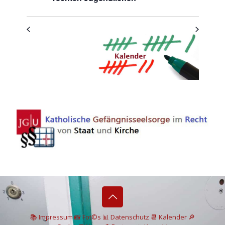
📚 I
mpressum
📸
Fot©s
📊
Datenschutz
📆 Kalender
🔎