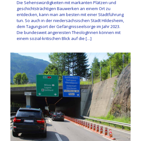
Die Sehenswürdigkeiten mit markanten Plätzen und
geschichtsträchtigen Bauwerken an einem Ort zu
entdecken, kann man am besten mit einer Stadtführung
tun. So auch in der niedersächsischen Stadt Hildesheim,
dem Tagungsort der Gefängnisseelsorge im Jahr 2023.
Die bundesweit angereisten TheologInnen können mit
einem sozial-kritischen Blick auf die
[…]