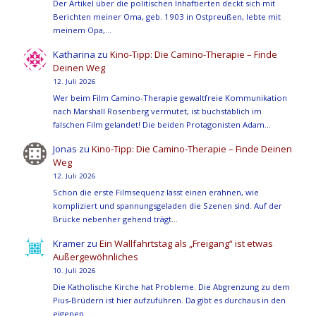
Der Artikel über die politischen Inhaftierten deckt sich mit
Berichten meiner Oma, geb. 1903 in Ostpreußen, lebte mit
meinem Opa,…
Katharina
zu
Kino-Tipp: Die Camino-Therapie – Finde
Deinen Weg
12. Juli 2026
Wer beim Film Camino-Therapie gewaltfreie Kommunikation
nach Marshall Rosenberg vermutet, ist buchstäblich im
falschen Film gelandet! Die beiden Protagonisten Adam…
Jonas
zu
Kino-Tipp: Die Camino-Therapie – Finde Deinen
Weg
12. Juli 2026
Schon die erste Filmsequenz lässt einen erahnen, wie
kompliziert und spannungsgeladen die Szenen sind. Auf der
Brücke nebenher gehend trägt…
Kramer
zu
Ein Wallfahrtstag als „Freigang“ ist etwas
Außergewöhnliches
10. Juli 2026
Die Katholische Kirche hat Probleme. Die Abgrenzung zu dem
Pius-Brüdern ist hier aufzuführen. Da gibt es durchaus in den
eigenen…