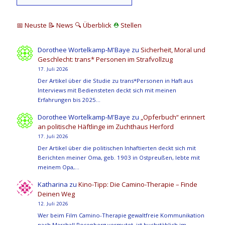
📅 Neuste
📝 News
🔍
Überblick
⛑
Stellen
Dorothee Wortelkamp-M'Baye
zu
Sicherheit, Moral und
Geschlecht: trans* Personen im Strafvollzug
17. Juli 2026
Der Artikel über die Studie zu trans*Personen in Haft aus
Interviews mit Bediensteten deckt sich mit meinen
Erfahrungen bis 2025…
Dorothee Wortelkamp-M'Baye
zu
„Opferbuch“ erinnert
an politische Häftlinge im Zuchthaus Herford
17. Juli 2026
Der Artikel über die politischen Inhaftierten deckt sich mit
Berichten meiner Oma, geb. 1903 in Ostpreußen, lebte mit
meinem Opa,…
Katharina
zu
Kino-Tipp: Die Camino-Therapie – Finde
Deinen Weg
12. Juli 2026
Wer beim Film Camino-Therapie gewaltfreie Kommunikation
nach Marshall Rosenberg vermutet, ist buchstäblich im