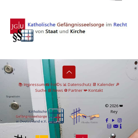
📚 I
mpressum
📸
Fot©s
📊
Datenschutz
📆 Kalender
🔎
Suche
📘 News
⚽
Partner
📯
Kontakt
© 2026 👑
Rey