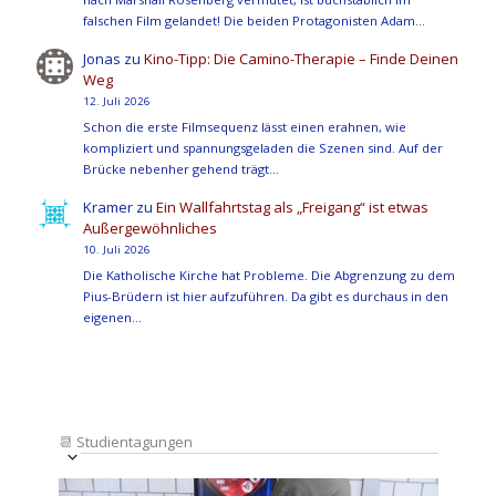
falschen Film gelandet! Die beiden Protagonisten Adam…
Jonas
zu
Kino-Tipp: Die Camino-Therapie – Finde Deinen
Weg
12. Juli 2026
Schon die erste Filmsequenz lässt einen erahnen, wie
kompliziert und spannungsgeladen die Szenen sind. Auf der
Brücke nebenher gehend trägt…
Kramer
zu
Ein Wallfahrtstag als „Freigang“ ist etwas
Außergewöhnliches
10. Juli 2026
Die Katholische Kirche hat Probleme. Die Abgrenzung zu dem
Pius-Brüdern ist hier aufzuführen. Da gibt es durchaus in den
eigenen…
📆
Studientagungen
Veranstaltung
Ansichten-
Datum
Ansichten-
Navigation
List
auswählen.