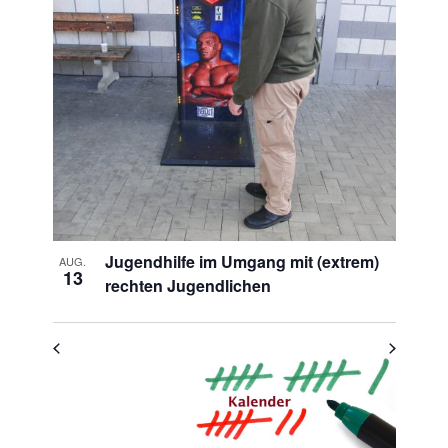
Navigation
of
Veranstaltungen
in
Photo
View
Jugendhilfe im Umgang mit (extrem)
AUG.
13
rechten Jugendlichen