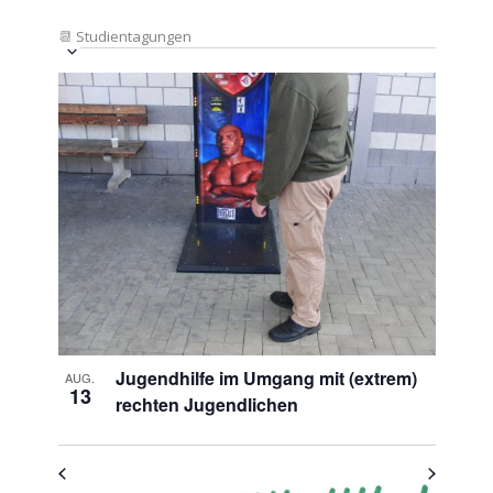
📆
Studientagungen
Veranstaltung
Ansichten-
Datum
Ansichten-
Navigation
List
auswählen.
Navigation
of
Veranstaltungen
in
Photo
View
Jugendhilfe im Umgang mit (extrem)
AUG.
13
rechten Jugendlichen