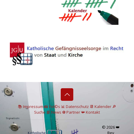
📚 I
mpressum
📸
Fot©s
📊
Datenschutz
📆 Kalender
🔎
Suche
📘 News
⚽
Partner
📯
Kontakt
© 2026 👑
Rey