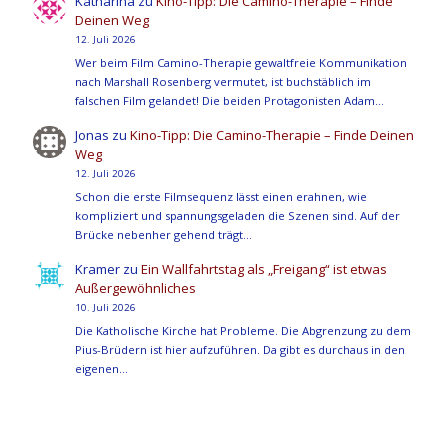
Katharina
zu
Kino-Tipp: Die Camino-Therapie – Finde
Deinen Weg
12. Juli 2026
Wer beim Film Camino-Therapie gewaltfreie Kommunikation
nach Marshall Rosenberg vermutet, ist buchstäblich im
falschen Film gelandet! Die beiden Protagonisten Adam…
Jonas
zu
Kino-Tipp: Die Camino-Therapie – Finde Deinen
Weg
12. Juli 2026
Schon die erste Filmsequenz lässt einen erahnen, wie
kompliziert und spannungsgeladen die Szenen sind. Auf der
Brücke nebenher gehend trägt…
Kramer
zu
Ein Wallfahrtstag als „Freigang“ ist etwas
Außergewöhnliches
10. Juli 2026
Die Katholische Kirche hat Probleme. Die Abgrenzung zu dem
Pius-Brüdern ist hier aufzuführen. Da gibt es durchaus in den
eigenen…