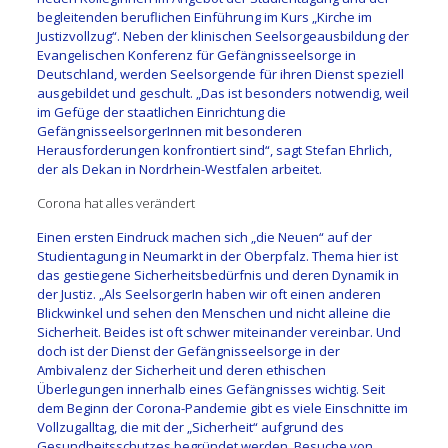
begleitenden beruflichen Einführung im Kurs „Kirche im
Justizvollzug“. Neben der klinischen Seelsorgeausbildung der
Evangelischen Konferenz für Gefängnisseelsorge in
Deutschland, werden Seelsorgende für ihren Dienst speziell
ausgebildet und geschult. „Das ist besonders notwendig, weil
im Gefüge der staatlichen Einrichtung die
GefängnisseelsorgerInnen mit besonderen
Herausforderungen konfrontiert sind“, sagt Stefan Ehrlich,
der als Dekan in Nordrhein-Westfalen arbeitet.
Corona hat alles verändert
Einen ersten Eindruck machen sich „die Neuen“ auf der
Studientagung in Neumarkt in der Oberpfalz. Thema hier ist
das gestiegene Sicherheitsbedürfnis und deren Dynamik in
der Justiz. „Als SeelsorgerIn haben wir oft einen anderen
Blickwinkel und sehen den Menschen und nicht alleine die
Sicherheit. Beides ist oft schwer miteinander vereinbar. Und
doch ist der Dienst der Gefängnisseelsorge in der
Ambivalenz der Sicherheit und deren ethischen
Überlegungen innerhalb eines Gefängnisses wichtig. Seit
dem Beginn der Corona-Pandemie gibt es viele Einschnitte im
Vollzugalltag, die mit der „Sicherheit“ aufgrund des
Gesundheitsschutzes begründet werden. Besuche von