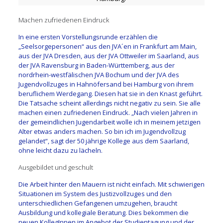
Machen zufriedenen Eindruck
In eine ersten Vorstellungsrunde erzählen die
„Seelsorgepersonen“ aus den JVA´en in Frankfurt am Main,
aus der JVA Dresden, aus der JVA Ottweiler im Saarland, aus
der JVA Ravensburg in Baden-Württemberg, aus der
nordrhein-westfälischen JVA Bochum und der JVA des
Jugendvollzuges in Hahnöfersand bei Hamburg von ihrem
beruflichem Werdegang. Diesen hat sie in den Knast geführt.
Die Tatsache scheint allerdings nicht negativ zu sein. Sie alle
machen einen zufriedenen Eindruck. „Nach vielen Jahren in
der gemeindlichen Jugendarbeit wolle ich in meinem jetzigen
Alter etwas anders machen. So bin ich im Jugendvollzug
gelandet“, sagt der 50 jährige Kollege aus dem Saarland,
ohne leicht dazu zu lächeln.
Ausgebildet und geschult
Die Arbeit hinter den Mauern ist nicht einfach. Mit schwierigen
Situationen im System des Justizvollzuges und den
unterschiedlichen Gefangenen umzugehen, braucht
Ausbildung und kollegiale Beratung. Dies bekommen die
neuen KollegInnen im Angebot der Studientagung und der