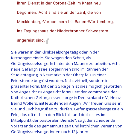
ihren Dienst in der Corona-Zeit im Knast neu
begonnen. Acht sind sie an der Zahl, die von
Mecklenburg-Vorpommern bis Baden-Württemberg,
ins Tagungshaus der Niederbronner Schwestern
angereist sind.
Sie waren in der Klinikseelsorge tätig oder in der
Kirchengemeinde. Sie wagen den Schritt, als
GefängnisseelsorgerIn hinter den Mauern zu arbeiten. Acht
neue GefängnisseelsorgerInnen sind im Rahmen der
Studientagung in Neumarkt in der Oberpfalz in einer
Feierstunde begrüßt worden. Nicht virtuell, sondern in
präsenter Form. Mit den 3G Regeln ist dies möglich geworden.
Von Angesicht zu Angesicht formuliert der Vorsitzende der
Katholischen Gefängnisseelsorge in Deutschland e.V., Heinz-
Bernd Wolters, mit leuchtenden Augen: „Wir freuen uns sehr,
Sie und Euch begrüßen zu dürfen. Gefängnisseelsorge ist ein
Feld, das oft nicht in den Blick fällt und doch ist es im
Mittelpunkt der pastoralen Dienste“, sagt der scheidende
Vorsitzende des gemeinnützigen und kirchlichen Vereins von
GefängnisseelsorgerInnen nach 12 Jahren