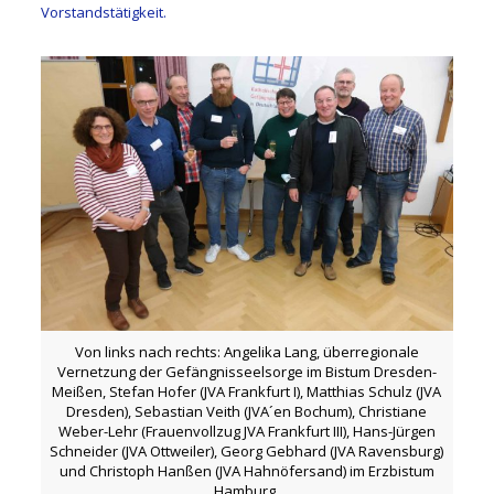
Vorstandstätigkeit.
Von links nach rechts: Angelika Lang, überregionale
Vernetzung der Gefängnisseelsorge im Bistum Dresden-
Meißen, Stefan Hofer (JVA Frankfurt I), Matthias Schulz (JVA
Dresden), Sebastian Veith (JVA´en Bochum), Christiane
Weber-Lehr (Frauenvollzug JVA Frankfurt III), Hans-Jürgen
Schneider (JVA Ottweiler), Georg Gebhard (JVA Ravensburg)
und Christoph Hanßen (JVA Hahnöfersand) im Erzbistum
Hamburg.