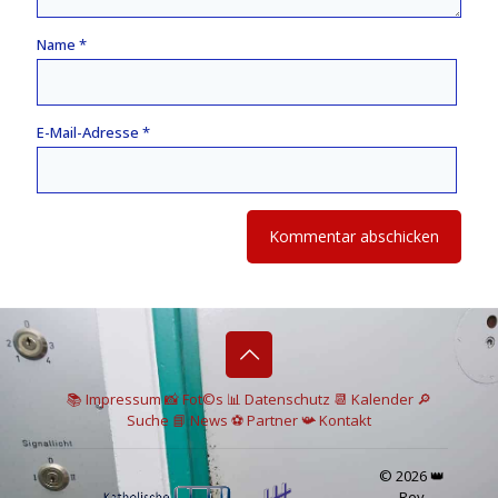
Name
*
E-Mail-Adresse
*
📚 I
mpressum
📸
Fot©s
📊
Datenschutz
📆 Kalender
🔎
Suche
📘 News
⚽
Partner
📯
Kontakt
© 2026 👑
Rey