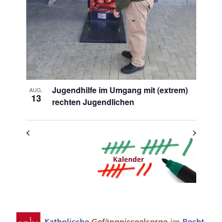
View
Jugendhilfe im Umgang mit (extrem)
AUG.
13
rechten Jugendlichen