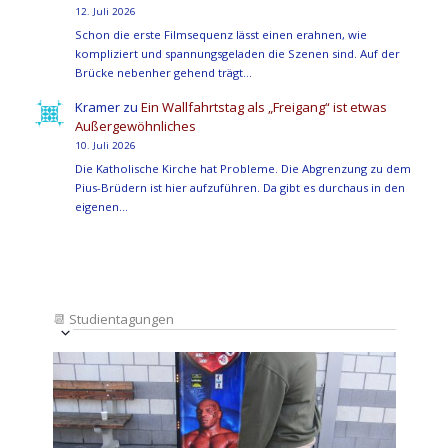
12. Juli 2026
Schon die erste Filmsequenz lässt einen erahnen, wie
kompliziert und spannungsgeladen die Szenen sind. Auf der
Brücke nebenher gehend trägt…
Kramer
zu
Ein Wallfahrtstag als „Freigang“ ist etwas
Außergewöhnliches
10. Juli 2026
Die Katholische Kirche hat Probleme. Die Abgrenzung zu dem
Pius-Brüdern ist hier aufzuführen. Da gibt es durchaus in den
eigenen…
📆
Studientagungen
Veranstaltung
Ansichten-
Datum
Ansichten-
Navigation
List
auswählen.
Navigation
of
Veranstaltungen
in
Photo