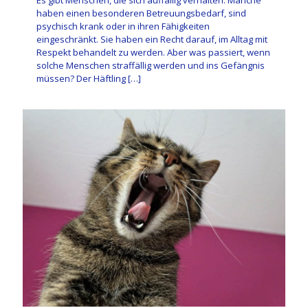
Es gibt Menschen, die sich auffällig verhalten. Manche
haben einen besonderen Betreuungsbedarf, sind
psychisch krank oder in ihren Fähigkeiten
eingeschränkt. Sie haben ein Recht darauf, im Alltag mit
Respekt behandelt zu werden. Aber was passiert, wenn
solche Menschen straffällig werden und ins Gefängnis
müssen? Der Häftling
[…]