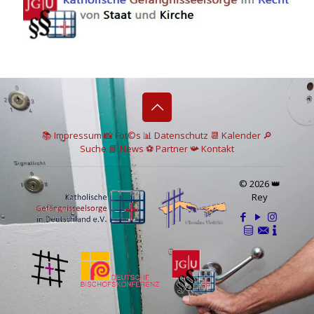
📚 I
mpressum
📸
Fot©s
📊
Datenschutz
📆 Kalender
🔎
Suche
📘 News
⚽
Partner
📯
Kontakt
© 2026 👑
Rey