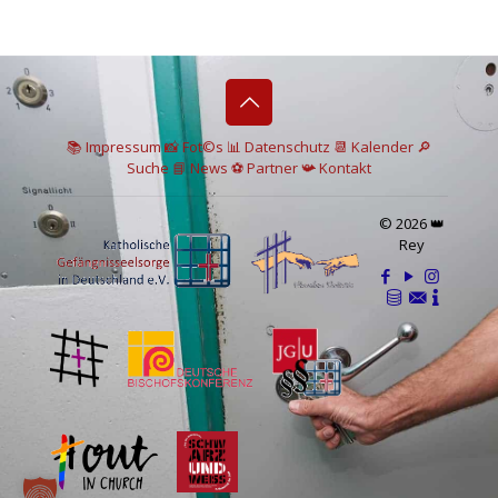
📚 I
mpressum
📸
Fot©s
📊
Datenschutz
📆 Kalender
🔎
Suche
📘 News
⚽
Partner
📯
Kontakt
© 2026 👑
Rey