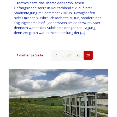
Eigentlich hatte das Thema der Katholischen
Gefängnisseelsorge in Deutschland e.V. auf ihrer
Studientagung im September 2018 in Ludwigshafen
nichts mit der Missbrauchsdebatte zu tun, sondern das
Tagungsthema hieß: „AndersSein am AndersOrt“. Aber
dennoch war es das Subthema der ganzen Tagung,
denn zeitgleich war die Versammlung der
[…]
vorherige Seite
1
...
27
28
29