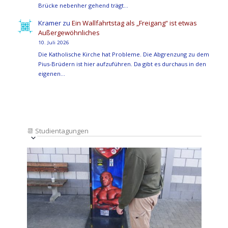
Brücke nebenher gehend trägt…
Kramer
zu
Ein Wallfahrtstag als „Freigang“ ist etwas
Außergewöhnliches
10. Juli 2026
Die Katholische Kirche hat Probleme. Die Abgrenzung zu dem
Pius-Brüdern ist hier aufzuführen. Da gibt es durchaus in den
eigenen…
📆
Studientagungen
Veranstaltung
Ansichten-
Datum
Ansichten-
Navigation
List
auswählen.
Navigation
of
Veranstaltungen
in
Photo
View